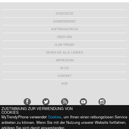
STARTSEITE
KUNDENDIENST
AUFTRAGSSTATUS
ÜBER UNS
CLUB TRENDY
SEHEN SIE ALLE LÄNDER
IMPRESSUM
BLOG
KONTAKT
AGB
ZUSTIMMUNG ZUR VERWENDUNG VON
COOKIES
MyTrendyPhone verwendet
Cookies
, um Ihnen einen reibungslosen Service
WIR UNTERSTÜTZEN MIT STOLZ:
anbieten zu können. Wenn Sie mit der Nutzung unserer Website fortfahren,
erklären Sie sich damit einverstanden.