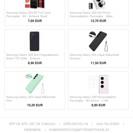
Samsung Galaxy S24 6D Full Cover
Samsung Galaxy S24 Hat Prince
Panzerglas - 9H - Schwarz Rand
Kameraobjektiv Panzerglas - Silber
7,60 EUR
12,70 EUR
Samsung Galaxy S24 Anti-Fingerabdrücke
Samsung Galaxy S24 Liquid Silikonhülle -
Matte TPU Hülle - Schwarz
Schwarz
8,90 EUR
11,50 EUR
Samsung Galaxy S24 Liquid Silikonhülle -
Samsung Galaxy S24 Kameraobjektiv
Grün
Panzerglas - 9H Schutz - 2 Stk.
10,20
EUR
8,90 EUR
MTP DK APS, VAT: DK 37860220
|
KARLEBOVEJ 59
|
3400 HILLERØD
|
DÄNEMARK
|
KUNDENSERVICE@MYTRENDYPHONE.AT