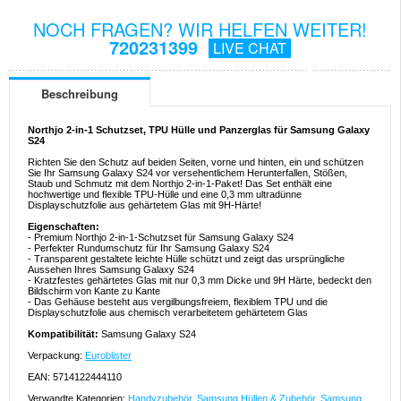
NOCH FRAGEN? WIR HELFEN WEITER!
720231399
LIVE CHAT
Beschreibung
Northjo 2-in-1 Schutzset, TPU Hülle und Panzerglas für Samsung Galaxy
S24
Richten Sie den Schutz auf beiden Seiten, vorne und hinten, ein und schützen
Sie Ihr Samsung Galaxy S24 vor versehentlichem Herunterfallen, Stößen,
Staub und Schmutz mit dem Northjo 2-in-1-Paket! Das Set enthält eine
hochwertige und flexible TPU-Hülle und eine 0,3 mm ultradünne
Displayschutzfolie aus gehärtetem Glas mit 9H-Härte!
Eigenschaften:
- Premium Northjo 2-in-1-Schutzset für Samsung Galaxy S24
- Perfekter Rundumschutz für Ihr Samsung Galaxy S24
- Transparent gestaltete leichte Hülle schützt und zeigt das ursprüngliche
Aussehen Ihres Samsung Galaxy S24
- Kratzfestes gehärtetes Glas mit nur 0,3 mm Dicke und 9H Härte, bedeckt den
Bildschirm von Kante zu Kante
- Das Gehäuse besteht aus vergilbungsfreiem, flexiblem TPU und die
Displayschutzfolie aus chemisch verarbeitetem gehärtetem Glas
Kompatibilität:
Samsung Galaxy S24
Verpackung:
Euroblister
EAN: 5714122444110
Verwandte Kategorien:
Handyzubehör
,
Samsung Hüllen & Zubehör
,
Samsung