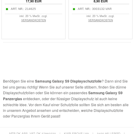
17,90
EUR
8,90
EUR
ART. NR.:
214625
ART. NR.:
3003132-VAR
inkl. 20 % MwSt. zzgl.
inkl. 20 % MwSt. zzgl.
VERSANDKOSTEN
VERSANDKOSTEN
Benötigen Sie eine
Samsung Galaxy S9 Displayschutzfolie
? Dann sind Sie
bei uns genau richtig! Wenn Sie auf unserer Seite stöbern, finden Sie dünne
Displayschutzfolien oder Sie können ein passendes
Samsung Galaxy S9
Panzerglas
entdecken, oder der flüssiger Displayschutz ist auch keine
schlechte Idee. Vor dem Kauf einer Schutzfolie sollten Sie sich am besten alle
in unserem Angebot ansehen und entscheiden, welche Displayschutzfolie
oder Panzerglas Ihrem Gerät passt!
MTP DK APS, VAT: DK 37860220
|
KARLEBOVEJ 59
|
3400 HILLERØD
|