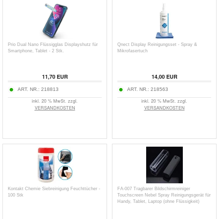
Prio Dual Nano Flüssigglas Displayshutz für
Qnect Display Reinigungsset - Spray &
Smartphone, Tablet - 2 Stk.
Mikrofasertuch
11,70
EUR
14,00
EUR
ART. NR.:
218813
ART. NR.:
218563
inkl. 20 % MwSt. zzgl.
inkl. 20 % MwSt. zzgl.
VERSANDKOSTEN
VERSANDKOSTEN
Kontakt Chemie Siebreinigung Feuchttücher -
FA-007 Tragbarer Bildschirmreiniger
100 Stk
Touchscreen Nebel Spray Reinigungsgerät für
Handy, Tablet, Laptop (ohne Flüssigkeit)