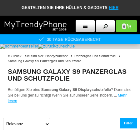
GESTALTEN SIE IHRE HÜLLEN & GADGETS
HIER
0
30 TAGE RÜCKGABERECHT
«
Zurück
- Sie sind hier:
Handyzubehör
Panzerglas und Schutzfolie
Samsung Galaxy S9 Panzerglas und Schutzfolie
SAMSUNG GALAXY S9 PANZERGLAS
UND SCHUTZFOLIE
Benötigen Sie eine
Samsung Galaxy S9 Displayschutzfolie
? Dann sind
Sie bei uns genau richtig! Wenn Sie auf unserer Seite stöbern,
...
Mehr
lesen
Filter