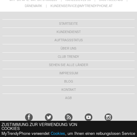
DÄNEMARK
|
KUNDENSERVICE@MYTRENDYPHONE.AT
STARTSEITE
KUNDENDIENST
AUFTRAGSSTATUS
ÜBER UNS
CLUB TRENDY
SEHEN SIE ALLE LÄNDER
IMPRESSUM
BLOG
KONTAKT
AGB
ZUSTIMMUNG ZUR VERWENDUNG VON
COOKIES
MyTrendyPhone verwendet
Cookies
, um Ihnen einen reibungslosen Service