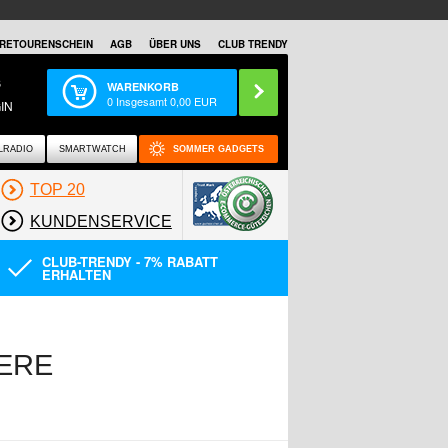
RETOURENSCHEIN
AGB
ÜBER UNS
CLUB TRENDY
S
WARENKORB
0
Insgesamt
0,00
EUR
IN
LRADIO
SMARTWATCH
SOMMER GADGETS
TOP 20
KUNDENSERVICE
CLUB-TRENDY - 7% RABATT
ERHALTEN
DERE