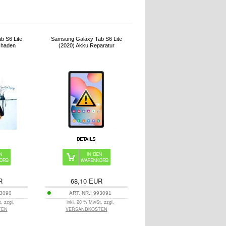
b S6 Lite
Samsung Galaxy Tab S6 Lite
chaden
(2020) Akku Reparatur
R
68,10
EUR
3090
ART. NR.:
993091
. zzgl.
inkl. 20 % MwSt. zzgl.
TEN
VERSANDKOSTEN