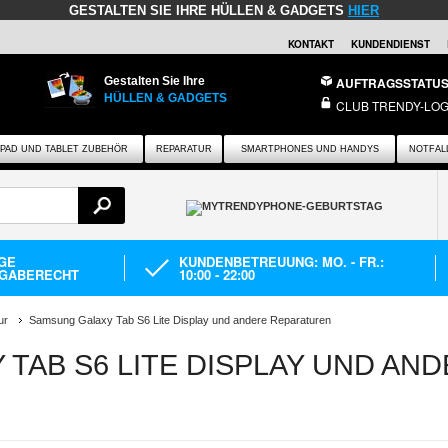
GESTALTEN SIE IHRE HÜLLEN & GADGETS
HIER
KONTAKT
KUNDENDIENST
Gestalten Sie Ihre
AUFTRAGSSTATU
HÜLLEN & GADGETS
CLUB TRENDY-LOG
IPAD UND TABLET ZUBEHÖR
REPARATUR
SMARTPHONES UND HANDYS
NOTFAL
AGE
KUNDENBETREUUNG: MO. - FR.:
GABERECHT
10:00 - 22:00
ur
Samsung Galaxy Tab S6 Lite Display und andere Reparaturen
TAB S6 LITE DISPLAY UND AN