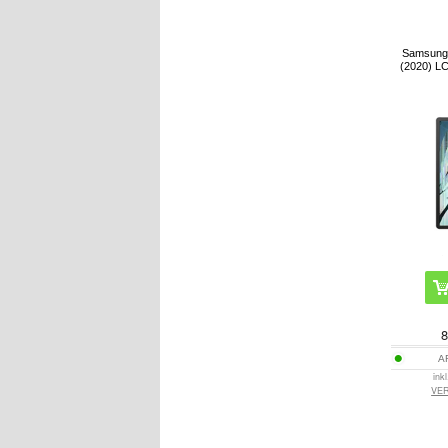
Samsung 
(2020) L
8
A
ink
VE