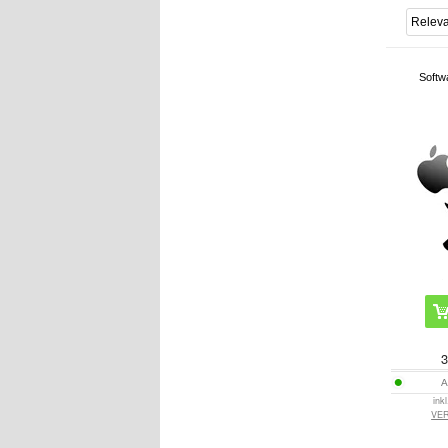
Softw
3
A
ink
VE