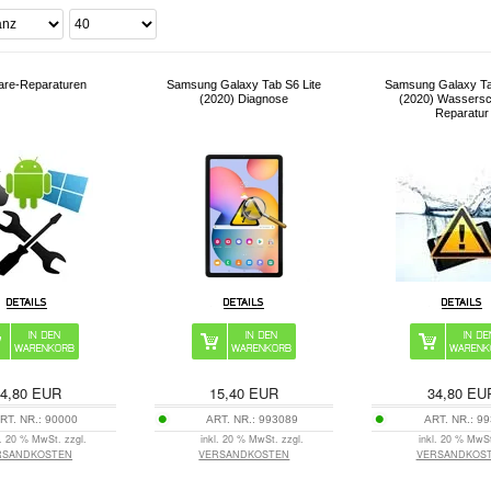
are-Reparaturen
Samsung Galaxy Tab S6 Lite
Samsung Galaxy Ta
(2020) Diagnose
(2020) Wassers
Reparatur
4,80
EUR
15,40
EUR
34,80
EU
RT. NR.:
90000
ART. NR.:
993089
ART. NR.:
99
l. 20 % MwSt. zzgl.
inkl. 20 % MwSt. zzgl.
inkl. 20 % MwSt
RSANDKOSTEN
VERSANDKOSTEN
VERSANDKOS