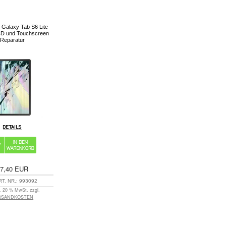
Galaxy Tab S6 Lite
CD und Touchscreen
Reparatur
7,40
EUR
RT. NR.:
993092
l. 20 % MwSt. zzgl.
RSANDKOSTEN