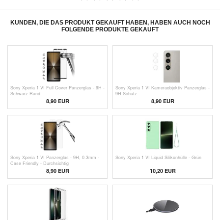
KUNDEN, DIE DAS PRODUKT GEKAUFT HABEN, HABEN AUCH NOCH
FOLGENDE PRODUKTE GEKAUFT
Sony Xperia 1 VI Full Cover Panzerglas - 9H -
Sony Xperia 1 VI Kameraobjektiv Panzerglas -
Schwarz Rand
9H Schutz
8,90 EUR
8,90 EUR
Sony Xperia 1 VI Panzerglas - 9H, 0.3mm -
Sony Xperia 1 VI Liquid Silikonhülle - Grün
Case Friendly - Durchsichtig
8,90 EUR
10,20
EUR