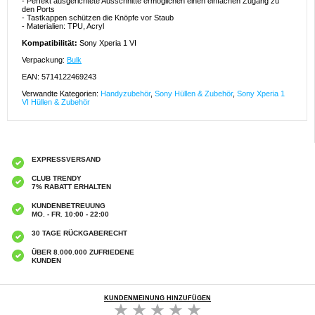
- Perfekt ausgerichtete Ausschnitte ermöglichen einen einfachen Zugang zu
den Ports
- Tastkappen schützen die Knöpfe vor Staub
- Materialien: TPU, Acryl
Kompatibilität:
Sony Xperia 1 VI
Verpackung:
Bulk
EAN: 5714122469243
Verwandte Kategorien:
Handyzubehör
,
Sony Hüllen & Zubehör
,
Sony Xperia 1
VI Hüllen & Zubehör
EXPRESSVERSAND
CLUB TRENDY
7% RABATT ERHALTEN
KUNDENBETREUUNG
MO. - FR. 10:00 - 22:00
30 TAGE RÜCKGABERECHT
ÜBER 8.000.000 ZUFRIEDENE
KUNDEN
KUNDENMEINUNG HINZUFÜGEN