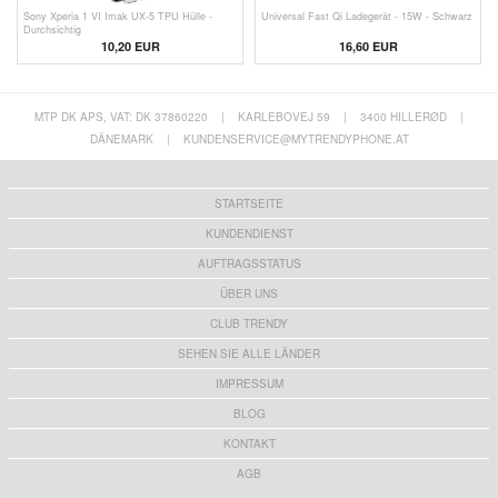
Sony Xperia 1 VI Imak UX-5 TPU Hülle -
Universal Fast Qi Ladegerät - 15W - Schwarz
Durchsichtig
10,20 EUR
16,60
EUR
MTP DK APS, VAT: DK 37860220
|
KARLEBOVEJ 59
|
3400 HILLERØD
|
DÄNEMARK
|
KUNDENSERVICE@MYTRENDYPHONE.AT
STARTSEITE
KUNDENDIENST
AUFTRAGSSTATUS
ÜBER UNS
CLUB TRENDY
SEHEN SIE ALLE LÄNDER
IMPRESSUM
BLOG
KONTAKT
AGB