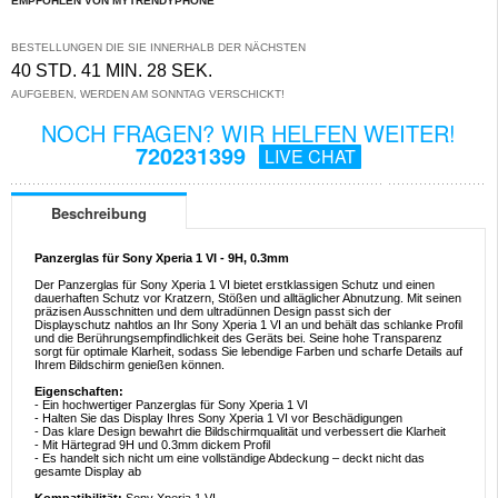
EMPFOHLEN VON MYTRENDYPHONE
BESTELLUNGEN DIE SIE INNERHALB DER NÄCHSTEN
40 STD. 41 MIN. 28 SEK.
AUFGEBEN, WERDEN AM SONNTAG VERSCHICKT!
NOCH FRAGEN? WIR HELFEN WEITER!
720231399
LIVE CHAT
Beschreibung
Panzerglas für Sony Xperia 1 VI - 9H, 0.3mm
Der Panzerglas für Sony Xperia 1 VI bietet erstklassigen Schutz und einen
dauerhaften Schutz vor Kratzern, Stößen und alltäglicher Abnutzung. Mit seinen
präzisen Ausschnitten und dem ultradünnen Design passt sich der
Displayschutz nahtlos an Ihr Sony Xperia 1 VI an und behält das schlanke Profil
und die Berührungsempfindlichkeit des Geräts bei. Seine hohe Transparenz
sorgt für optimale Klarheit, sodass Sie lebendige Farben und scharfe Details auf
Ihrem Bildschirm genießen können.
Eigenschaften:
- Ein hochwertiger Panzerglas für Sony Xperia 1 VI
- Halten Sie das Display Ihres Sony Xperia 1 VI vor Beschädigungen
- Das klare Design bewahrt die Bildschirmqualität und verbessert die Klarheit
- Mit Härtegrad 9H und 0.3mm dickem Profil
- Es handelt sich nicht um eine vollständige Abdeckung – deckt nicht das
gesamte Display ab