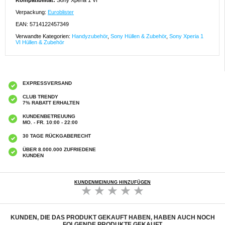
Kompatibilität:
Sony Xperia 1 VI
Verpackung:
Euroblister
EAN: 5714122457349
Verwandte Kategorien:
Handyzubehör
,
Sony Hüllen & Zubehör
,
Sony Xperia 1
VI Hüllen & Zubehör
EXPRESSVERSAND
CLUB TRENDY
7% RABATT ERHALTEN
KUNDENBETREUUNG
MO. - FR. 10:00 - 22:00
30 TAGE RÜCKGABERECHT
ÜBER 8.000.000 ZUFRIEDENE
KUNDEN
KUNDENMEINUNG HINZUFÜGEN
KUNDEN, DIE DAS PRODUKT GEKAUFT HABEN, HABEN AUCH NOCH
FOLGENDE PRODUKTE GEKAUFT