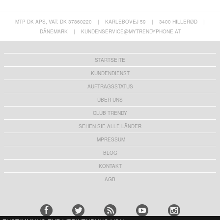
MTP DK APS, VAT: DK 37860220
|
KARLEBOVEJ 59
|
3400 HILLERØD
|
DÄNEMARK
|
KUNDENSERVICE@MYTRENDYPHONE.AT
STARTSEITE
KUNDENDIENST
AUFTRAGSSTATUS
ÜBER UNS
CLUB TRENDY
SEHEN SIE ALLE LÄNDER
IMPRESSUM
BLOG
KONTAKT
AGB