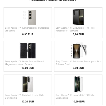
Sony Xperia 1 VI Kameraobjektiv Panzerglas -
Sony Xperia 1 VI Gebürstete TPU Hülle -
9H Schutz
Karbonfaser - Schwarz
8,90 EUR
8,90 EUR
Sony Xperia 1 VI Wallet Schutzhülle mit
Sony Xperia 1 VI Full Cover Panzerglas - 9H -
Magnetverschluss - Schwarz
Schwarz Rand
10,20 EUR
8,90 EUR
Sony Xperia 1 VI Kratzfest Hybrid Hülle -
Sony Xperia 1 VI Imak UX-5 TPU Hülle -
Durchsichtig
Durchsichtig
10,20 EUR
10,20 EUR