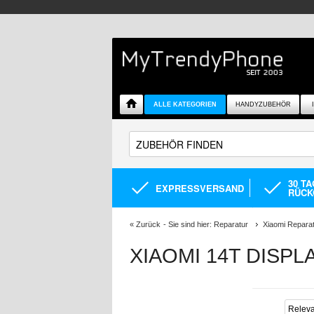
ALLE KATEGORIEN
HANDYZUBEHÖR
30 T
EXPRESSVERSAND
RÜCK
«
Zurück
- Sie sind hier:
Reparatur
Xiaomi Repara
XIAOMI 14T DISPL