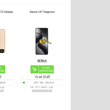
CD Display
Xiaomi 14T Diagnose
R
15,40 EUR
9820
ART. NR.:
992813
zzgl.
inkl. 20 % MwSt. zzgl.
TEN
VERSANDKOSTEN