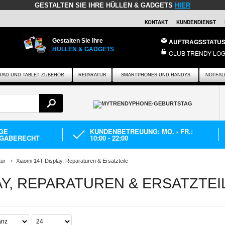
GESTALTEN SIE IHRE HÜLLEN & GADGETS
HIER
KONTAKT
KUNDENDIENST
Gestalten Sie Ihre
AUFTRAGSSTATU
HÜLLEN & GADGETS
CLUB TRENDY-LOG
IPAD UND TABLET ZUBEHÖR
REPARATUR
SMARTPHONES UND HANDYS
NOTFAL
AGE
KUNDENBETREUUNG: MO. - FR.:
GABERECHT
10:00 - 22:00
tur
Xiaomi 14T Display, Reparaturen & Ersatzteile
AY, REPARATUREN & ERSATZTEI