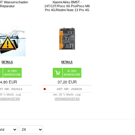
14T Wasserschaden
Xiaomi Akku BM5T -
Reparatur
14T/13T/Poco X6 Pro/Poco M6
Pro 4G/Redmi Note 13 Pro 4G
34,80 EUR
37,20 EUR
RT. NR.:
992814
ART. NR.:
269828
 20 % MwSt. zzgl.
inkl. 20 % MwSt. zzgl.
RSANDKOSTEN
VERSANDKOSTEN