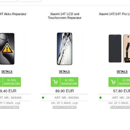
14T Akku Reparatur
Xiaomi 14T LCD und
Xiaomi 14T/14T Pro L
Touchscreen Reparatur
69,40 EUR
89,90 EUR
57,80 EU
RT. NR.:
993406
ART. NR.:
993394
ART. NR.:
26
 20 % MwSt. zzgl.
inkl. 20 % MwSt. zzgl.
inkl. 20 % MwSt. 
RSANDKOSTEN
VERSANDKOSTEN
VERSANDKOS