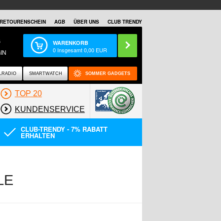
RETOURENSCHEIN
AGB
ÜBER UNS
CLUB TRENDY
S
WARENKORB
0
Insgesamt
0,00
EUR
IN
LRADIO
SMARTWATCH
SOMMER GADGETS
TOP 20
KUNDENSERVICE
CLUB-TRENDY - 7% RABATT
ERHALTEN
LE