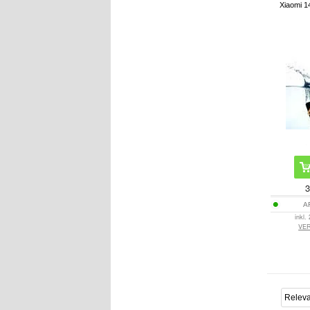
Xiaomi 
A
inkl.
VE