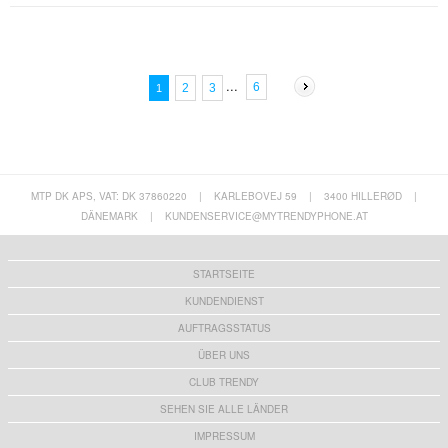
...
6
2
3
1
MTP DK APS, VAT: DK 37860220
|
KARLEBOVEJ 59
|
3400 HILLERØD
|
DÄNEMARK
|
KUNDENSERVICE@MYTRENDYPHONE.AT
STARTSEITE
KUNDENDIENST
AUFTRAGSSTATUS
ÜBER UNS
CLUB TRENDY
SEHEN SIE ALLE LÄNDER
IMPRESSUM