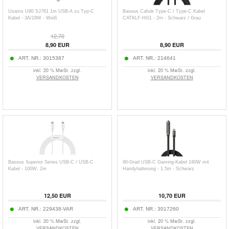
Usams U90 SJ761 1m USB-A zu Typ-C
Baseus Cafule Type-C / Type-C Kabel
Kabel - 3A/18W - Weiß
CATKLF-HG1 - 2m - Schwarz / Grau
12,70
8,90
EUR
8,90
EUR
ART. NR.:
3015387
ART. NR.:
214641
inkl. 20 % MwSt. zzgl.
inkl. 20 % MwSt. zzgl.
VERSANDKOSTEN
VERSANDKOSTEN
Baseus Superior Series USB-C / USB-C
90-Grad USB-C Gaming-Kabel 240W mit
Kabel - 100W, 2m
Handyhalterung - 1.5m - Schwarz
12,50
EUR
10,70
EUR
ART. NR.:
229438-VAR
ART. NR.:
3017260
inkl. 20 % MwSt. zzgl.
inkl. 20 % MwSt. zzgl.
VERSANDKOSTEN
VERSANDKOSTEN