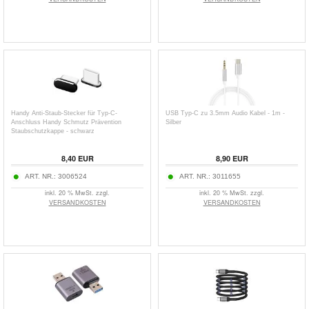
Handy Anti-Staub-Stecker für Typ-C-
USB Typ-C zu 3.5mm Audio Kabel - 1m -
Anschluss Handy Schmutz Prävention
Silber
Staubschutzkappe - schwarz
8,40
EUR
8,90
EUR
ART. NR.:
3006524
ART. NR.:
3011655
inkl. 20 % MwSt. zzgl.
inkl. 20 % MwSt. zzgl.
VERSANDKOSTEN
VERSANDKOSTEN