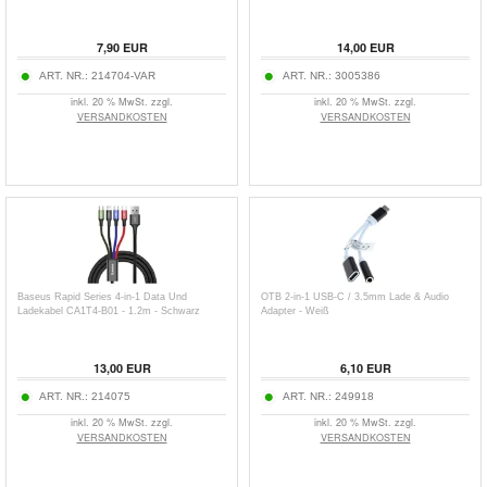
7,90
EUR
14,00
EUR
ART. NR.:
214704-VAR
ART. NR.:
3005386
inkl. 20 % MwSt. zzgl.
inkl. 20 % MwSt. zzgl.
VERSANDKOSTEN
VERSANDKOSTEN
Baseus Rapid Series 4-in-1 Data Und
OTB 2-in-1 USB-C / 3.5mm Lade & Audio
Ladekabel CA1T4-B01 - 1.2m - Schwarz
Adapter - Weiß
13,00
EUR
6,10
EUR
ART. NR.:
214075
ART. NR.:
249918
inkl. 20 % MwSt. zzgl.
inkl. 20 % MwSt. zzgl.
VERSANDKOSTEN
VERSANDKOSTEN