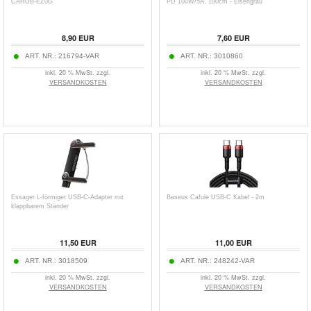
CAHUB-EZ0G
PD 100W/5A, 100cm - Eisengrau
8,90
EUR
7,60
EUR
ART. NR.:
216794-VAR
ART. NR.:
3010860
inkl. 20 % MwSt. zzgl.
inkl. 20 % MwSt. zzgl.
VERSANDKOSTEN
VERSANDKOSTEN
Essager L-förmiger USB-C-Adapter mit
Baseus Cafule USB-C Kabel - 2m
klappbarem Ständer
11,50
EUR
11,00
EUR
ART. NR.:
3018509
ART. NR.:
248242-VAR
inkl. 20 % MwSt. zzgl.
inkl. 20 % MwSt. zzgl.
VERSANDKOSTEN
VERSANDKOSTEN