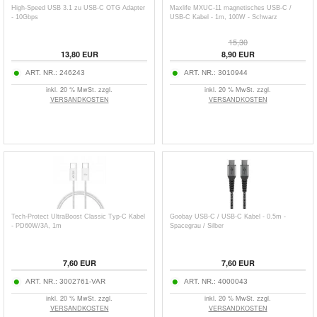
High-Speed USB 3.1 zu USB-C OTG Adapter
Maxlife MXUC-11 magnetisches USB-C /
- 10Gbps
USB-C Kabel - 1m, 100W - Schwarz
15,30
13,80
EUR
8,90
EUR
ART. NR.:
246243
ART. NR.:
3010944
inkl. 20 % MwSt. zzgl.
inkl. 20 % MwSt. zzgl.
VERSANDKOSTEN
VERSANDKOSTEN
Tech-Protect UltraBoost Classic Typ-C Kabel
Goobay USB-C / USB-C Kabel - 0.5m -
- PD60W/3A, 1m
Spacegrau / Silber
7,60
EUR
7,60
EUR
ART. NR.:
3002761-VAR
ART. NR.:
4000043
inkl. 20 % MwSt. zzgl.
inkl. 20 % MwSt. zzgl.
VERSANDKOSTEN
VERSANDKOSTEN