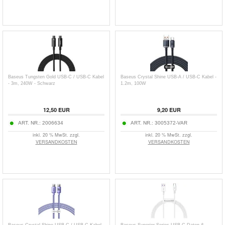
Baseus Tungsten Gold USB-C / USB-C Kabel
Baseus Crystal Shine USB-A / USB-C Kabel -
- 3m, 240W - Schwarz
1.2m, 100W
12,50
EUR
9,20
EUR
ART. NR.:
2006634
ART. NR.:
3005372-VAR
inkl. 20 % MwSt. zzgl.
inkl. 20 % MwSt. zzgl.
VERSANDKOSTEN
VERSANDKOSTEN