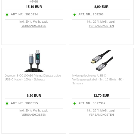
17,90
15,10
EUR
8,90
EUR
ART. NR.:
3010934
ART. NR.:
259263
inkl. 20 % MwSt. zzgl.
inkl. 20 % MwSt. zzgl.
VERSANDKOSTEN
VERSANDKOSTEN
Joyroom S-CC100A16 Prisma Digitalanzeige
Nylon-geflochtenes USB-C-
USB-C Kabel - 100W - Schwarz
Verlängerungskabel - 3m, 10 Gbit/s, 4K -
Schwarz
8,30
EUR
12,70
EUR
ART. NR.:
3004355
ART. NR.:
3017367
inkl. 20 % MwSt. zzgl.
inkl. 20 % MwSt. zzgl.
VERSANDKOSTEN
VERSANDKOSTEN