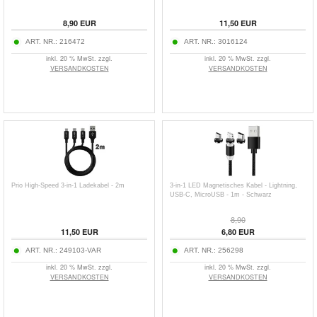
8,90
EUR
11,50
EUR
ART. NR.:
216472
ART. NR.:
3016124
inkl. 20 % MwSt. zzgl.
inkl. 20 % MwSt. zzgl.
VERSANDKOSTEN
VERSANDKOSTEN
Prio High-Speed 3-in-1 Ladekabel - 2m
3-in-1 LED Magnetisches Kabel - Lightning,
USB-C, MicroUSB - 1m - Schwarz
8,90
11,50
EUR
6,80
EUR
ART. NR.:
249103-VAR
ART. NR.:
256298
inkl. 20 % MwSt. zzgl.
inkl. 20 % MwSt. zzgl.
VERSANDKOSTEN
VERSANDKOSTEN