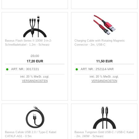
Baseus Flash Series II 100W 3-in-2-
Charging Cable with Rotating Magnetic
Schnellladekabel - 1.2m - Schwarz
Connector - 2m, USB-C
23,00
17,20
EUR
11,50
EUR
ART. NR.:
3017221
ART. NR.:
252114-VAR
inkl. 20 % MwSt. zzgl.
inkl. 20 % MwSt. zzgl.
VERSANDKOSTEN
VERSANDKOSTEN
Baseus Cafule USB 2.0 / Type-C Kabel
Baseus Tungsten Gold USB-C / USB-C Kabel
CATKLF-AG1 - 0.5m
- 2m, 240W - Schwarz