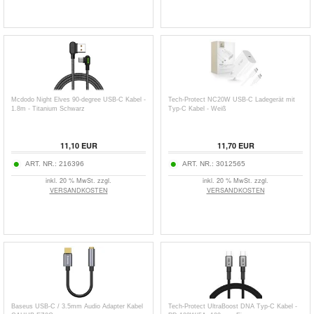
Mcdodo Night Elves 90-degree USB-C Kabel -
Tech-Protect NC20W USB-C Ladegerät mit
1.8m - Titanium Schwarz
Typ-C Kabel - Weiß
11,10
EUR
11,70
EUR
ART. NR.:
216396
ART. NR.:
3012565
inkl. 20 % MwSt. zzgl.
inkl. 20 % MwSt. zzgl.
VERSANDKOSTEN
VERSANDKOSTEN
Baseus USB-C / 3.5mm Audio Adapter Kabel
Tech-Protect UltraBoost DNA Typ-C Kabel -