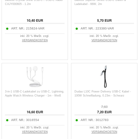
Baseus Crystal Shine USB-C / USB-C Kabel
Baseus Superior Series USB-C Daten &
CAJY000605 - 1.2m
Ladekabel - 66W, 2m
10,40
EUR
5,70
EUR
ART. NR.:
215824-VAR
ART. NR.:
223380-VAR
inkl. 20 % MwSt. zzgl.
inkl. 20 % MwSt. zzgl.
VERSANDKOSTEN
VERSANDKOSTEN
3-in-1 USB-C-Ladekabel zu USB-C, Lightning,
Dudao L10C Power Delivery USB-C Kabel -
Apple Watch Wireless Charger - 1m - Weiß
100W Schnellladung, 0.23m - Schwarz
7,60
16,60
EUR
7,20
EUR
ART. NR.:
3016554
ART. NR.:
3012783
inkl. 20 % MwSt. zzgl.
inkl. 20 % MwSt. zzgl.
VERSANDKOSTEN
VERSANDKOSTEN