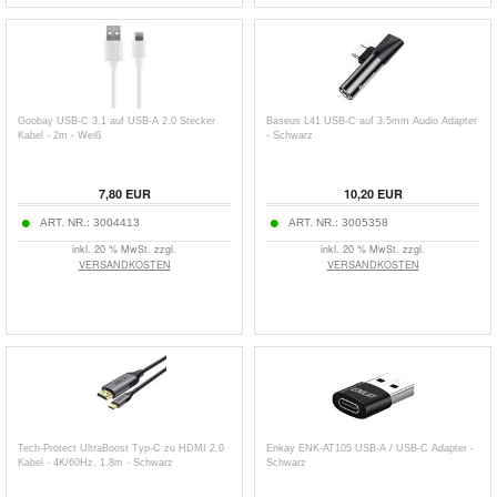
Goobay USB-C 3.1 auf USB-A 2.0 Stecker
Baseus L41 USB-C auf 3.5mm Audio Adapter
Kabel - 2m - Weiß
- Schwarz
7,80
EUR
10,20
EUR
ART. NR.:
3004413
ART. NR.:
3005358
inkl. 20 % MwSt. zzgl.
inkl. 20 % MwSt. zzgl.
VERSANDKOSTEN
VERSANDKOSTEN
Tech-Protect UltraBoost Typ-C zu HDMI 2.0
Enkay ENK-AT105 USB-A / USB-C Adapter -
Kabel - 4K/60Hz, 1.8m - Schwarz
Schwarz