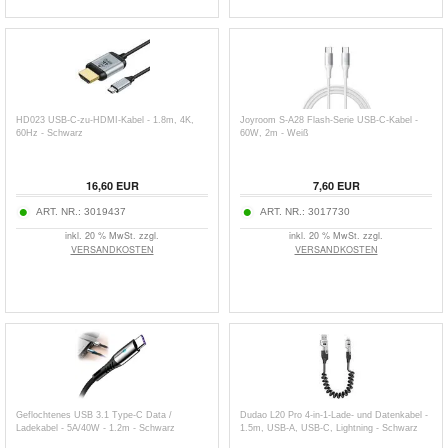
HD023 USB-C-zu-HDMI-Kabel - 1.8m, 4K,
Joyroom S-A28 Flash-Serie USB-C-Kabel -
60Hz - Schwarz
60W, 2m - Weiß
16,60
EUR
7,60
EUR
ART. NR.:
3019437
ART. NR.:
3017730
inkl. 20 % MwSt. zzgl.
inkl. 20 % MwSt. zzgl.
VERSANDKOSTEN
VERSANDKOSTEN
Geflochtenes USB 3.1 Type-C Data /
Dudao L20 Pro 4-in-1-Lade- und Datenkabel -
Ladekabel - 5A/40W - 1.2m - Schwarz
1.5m, USB-A, USB-C, Lightning - Schwarz