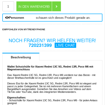
ANZAHL
Personen
schauen sich dieses Produkt gerade an.
EMPFOHLEN VON MYTRENDYPHONE
NOCH FRAGEN? WIR HELFEN WEITER!
720231399
LIVE CHAT
Beschreibung
Wallet Schutzhülle für Xiaomi Redmi 13C 5G, Redmi 13R, Poco M6 mit
Magnetverschluss
Das Xiaomi Redmi 13C 5G, Redmi 13R, Poco M6 verdient nur das Beste - mit
dieser Brieftaschenhülle ist es geschützt und zugänglich!
Dieses Etui für die Xiaomi Redmi 13C 5G, Redmi 13R, Poco M6 ist elegant und
passt zu jeder Gelegenheit. Sie ist mit mehreren Kartenfächern und einem
Bargeldfach ausgestattet. Genießen Sie das Ansehen von Videos auf dem
TikTok oder YouTube, dank des integrierten Medienständers.
Eigenschaften:
- Schutzhülle für Xiaomi Redmi 13C 5G, Redmi 13R, Poco M6 - für jeden Anlass
geeignet