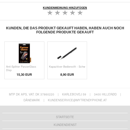
KUNDENMEINUNG HINZUFÜGEN
KUNDEN, DIE DAS PRODUKT GEKAUFT HABEN, HABEN AUCH NOCH
FOLGENDE PRODUKTE GEKAUFT
Anti-Splitter PanzerGlass
Kapazitiver Bedienstift - Schw
Disp
15,30 EUR
8,90 EUR
MTP DK APS, VAT: DK 37860220
|
KARLEBOVEJ 59
|
3400 HILLERØD
|
DÄNEMARK
|
KUNDENSERVICE@MYTRENDYPHONE.AT
STARTSEITE
KUNDENDIENST