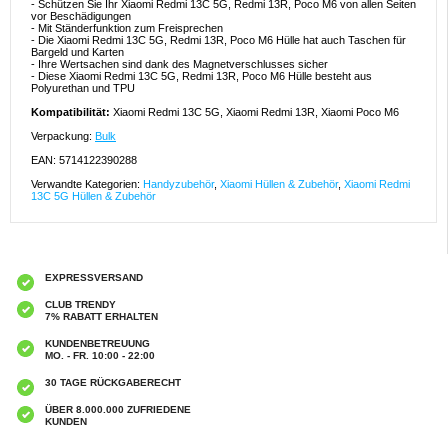
- Schützen Sie Ihr Xiaomi Redmi 13C 5G, Redmi 13R, Poco M6 von allen Seiten
vor Beschädigungen
- Mit Ständerfunktion zum Freisprechen
- Die Xiaomi Redmi 13C 5G, Redmi 13R, Poco M6 Hülle hat auch Taschen für
Bargeld und Karten
- Ihre Wertsachen sind dank des Magnetverschlusses sicher
- Diese Xiaomi Redmi 13C 5G, Redmi 13R, Poco M6 Hülle besteht aus
Polyurethan und TPU
Kompatibilität:
Xiaomi Redmi 13C 5G, Xiaomi Redmi 13R, Xiaomi Poco M6
Verpackung:
Bulk
EAN: 5714122390288
Verwandte Kategorien:
Handyzubehör
,
Xiaomi Hüllen & Zubehör
,
Xiaomi Redmi
13C 5G Hüllen & Zubehör
EXPRESSVERSAND
CLUB TRENDY
7% RABATT ERHALTEN
KUNDENBETREUUNG
MO. - FR. 10:00 - 22:00
30 TAGE RÜCKGABERECHT
ÜBER 8.000.000 ZUFRIEDENE
KUNDEN