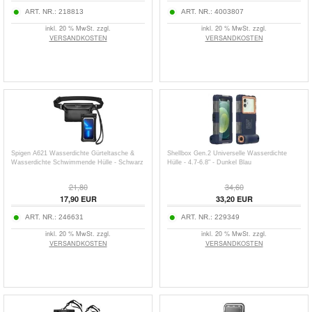
ART. NR.:
218813
ART. NR.:
4003807
inkl. 20 % MwSt. zzgl.
inkl. 20 % MwSt. zzgl.
VERSANDKOSTEN
VERSANDKOSTEN
Spigen A621 Wasserdichte Gürteltasche &
Shellbox Gen.2 Universelle Wasserdichte
Wasserdichte Schwimmende Hülle - Schwarz
Hülle - 4.7-6.8" - Dunkel Blau
21,80
34,60
17,90
EUR
33,20
EUR
ART. NR.:
246631
ART. NR.:
229349
inkl. 20 % MwSt. zzgl.
inkl. 20 % MwSt. zzgl.
VERSANDKOSTEN
VERSANDKOSTEN