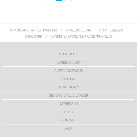
MTP DK APS, VAT: DK 37860220
|
KARLEBOVEJ 59
|
3400 HILLERØD
|
DÄNEMARK
|
KUNDENSERVICE@MYTRENDYPHONE.AT
STARTSEITE
KUNDENDIENST
AUFTRAGSSTATUS
ÜBER UNS
CLUB TRENDY
SEHEN SIE ALLE LÄNDER
IMPRESSUM
BLOG
KONTAKT
AGB