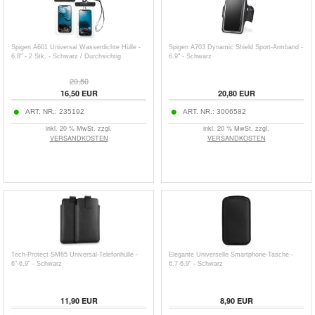
Spigen A601 Universal Wasserdichte Hülle -
Spigen A703 Dynamic Shield Sport-Armband -
6.8" - 2 Stk. - Schwarz / Durchsichtig
6.9" - Schwarz
20,50
16,50
EUR
20,80
EUR
ART. NR.:
235192
ART. NR.:
3006582
inkl. 20 % MwSt. zzgl.
inkl. 20 % MwSt. zzgl.
VERSANDKOSTEN
VERSANDKOSTEN
Tech-Protect SM65 Universal-Telefonhülle -
Elegante Universelle Smartphone-Tasche -
6"-6,9" - Schwarz
6.7-6.9" - Schwarz
11,90
EUR
8,90
EUR