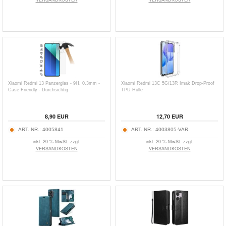
Xiaomi Redmi 13 Panzerglas - 9H, 0.3mm -
Xiaomi Redmi 13C 5G/13R Imak Drop-Proof
Case Friendly - Durchsichtig
TPU Hülle
8,90
EUR
12,70
EUR
ART. NR.:
4005841
ART. NR.:
4003805-VAR
inkl. 20 % MwSt. zzgl.
inkl. 20 % MwSt. zzgl.
VERSANDKOSTEN
VERSANDKOSTEN