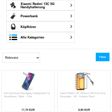
Xiaomi Redmi 13C 5G
Handyhalterung
Powerbank
Köpfhörer
Alle Kategorien
Filter
Prio Dual Nano Flüssigglas Displayshutz für
Xiaomi Redmi 13C 5G/Poco C65 Full Cover
Smartphone, Tablet - 2 Stk.
Panzerglas - 9H - Schwarz Rand
11,70
EUR
8,90
EUR