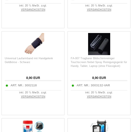
inkl. 20 % MwSt. zzgl.
inkl. 20 % MwSt. zzgl.
VERSANDKOSTEN
VERSANDKOSTEN
Universal Laufarmband mit Handgelenk
FA-007 Tragbarer Bildschirmreiniger
Geldbörse - Schwarz
Touchscreen Nebel Spray Reinigungsgerät für
Handy, Tablet, Laptop (ohne Flüssigkeit)
8,90
EUR
8,90
EUR
ART. NR.:
3002118
ART. NR.:
3003132-VAR
inkl. 20 % MwSt. zzgl.
inkl. 20 % MwSt. zzgl.
VERSANDKOSTEN
VERSANDKOSTEN