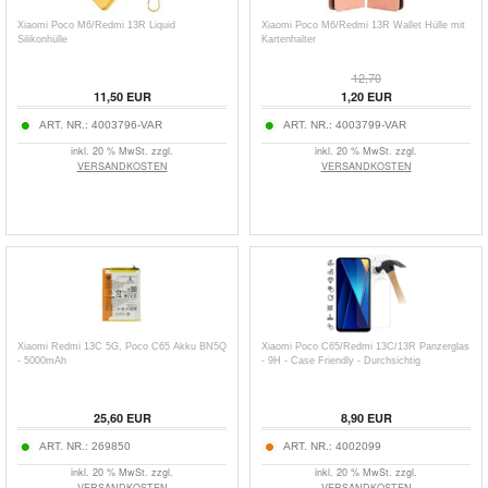
Xiaomi Poco M6/Redmi 13R Liquid
Xiaomi Poco M6/Redmi 13R Wallet Hülle mit
Silikonhülle
Kartenhalter
12,70
11,50
EUR
1,20
EUR
ART. NR.:
4003796-VAR
ART. NR.:
4003799-VAR
inkl. 20 % MwSt. zzgl.
inkl. 20 % MwSt. zzgl.
VERSANDKOSTEN
VERSANDKOSTEN
Xiaomi Redmi 13C 5G, Poco C65 Akku BN5Q
Xiaomi Poco C65/Redmi 13C/13R Panzerglas
- 5000mAh
- 9H - Case Friendly - Durchsichtig
25,60
EUR
8,90
EUR
ART. NR.:
269850
ART. NR.:
4002099
inkl. 20 % MwSt. zzgl.
inkl. 20 % MwSt. zzgl.
VERSANDKOSTEN
VERSANDKOSTEN