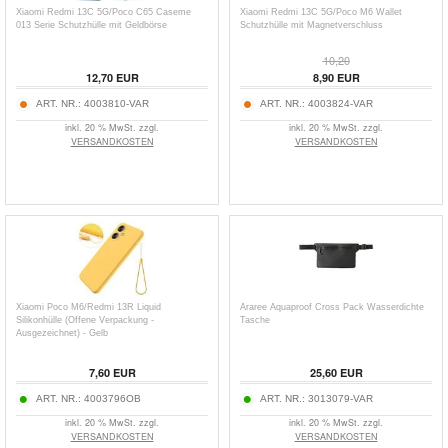
Xiaomi Redmi 13C 5G/Poco C65 Caseme
Xiaomi Redmi 13C 5G/Poco M6 Wallet
013 Serie Schutzhülle mit Geldbörse
Schutzhülle mit Magnetverschluss
10,20
12,70
EUR
8,90
EUR
ART. NR.:
4003810-VAR
ART. NR.:
4003824-VAR
inkl. 20 % MwSt. zzgl.
inkl. 20 % MwSt. zzgl.
VERSANDKOSTEN
VERSANDKOSTEN
Xiaomi Poco M6/Redmi 13R Liquid
Araree Aquaproof Cross Pack Wasserdichte
Silikonhülle (Offene Verpackung -
Tasche
Ausgezeichnet) - Gelb
7,60
EUR
25,60
EUR
ART. NR.:
4003796OB
ART. NR.:
3013079-VAR
inkl. 20 % MwSt. zzgl.
inkl. 20 % MwSt. zzgl.
VERSANDKOSTEN
VERSANDKOSTEN