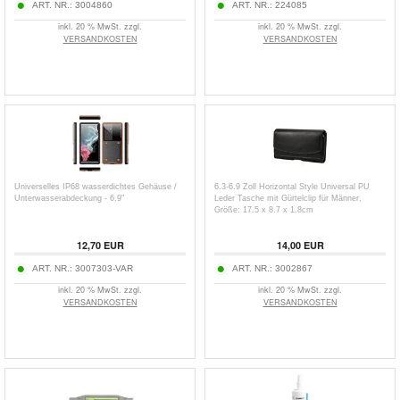
ART. NR.:
3004860
ART. NR.:
224085
inkl. 20 % MwSt. zzgl.
inkl. 20 % MwSt. zzgl.
VERSANDKOSTEN
VERSANDKOSTEN
Universelles IP68 wasserdichtes Gehäuse /
6.3-6.9 Zoll Horizontal Style Universal PU
Unterwasserabdeckung - 6.9"
Leder Tasche mit Gürtelclip für Männer,
Größe: 17.5 x 8.7 x 1.8cm
12,70
EUR
14,00
EUR
ART. NR.:
3007303-VAR
ART. NR.:
3002867
inkl. 20 % MwSt. zzgl.
inkl. 20 % MwSt. zzgl.
VERSANDKOSTEN
VERSANDKOSTEN