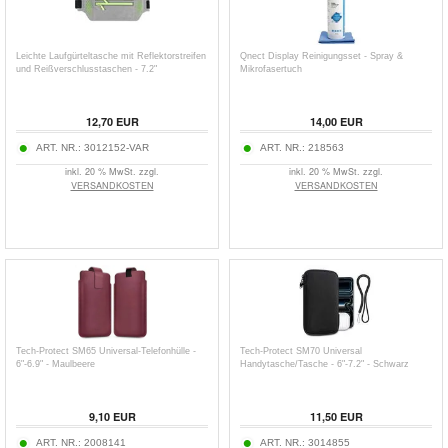
Leichte Laufgürteltasche mit Reflektorstreifen
Qnect Display Reinigungsset - Spray &
und Reißverschlusstaschen - 7.2"
Mikrofasertuch
12,70
EUR
14,00
EUR
ART. NR.:
3012152-VAR
ART. NR.:
218563
inkl. 20 % MwSt. zzgl.
inkl. 20 % MwSt. zzgl.
VERSANDKOSTEN
VERSANDKOSTEN
Tech-Protect SM65 Universal-Telefonhülle -
Tech-Protect SM70 Universal
6"-6.9" - Maulbeere
Handytasche/Tasche - 6"-7.2" - Schwarz
9,10
EUR
11,50
EUR
ART. NR.:
2008141
ART. NR.:
3014855