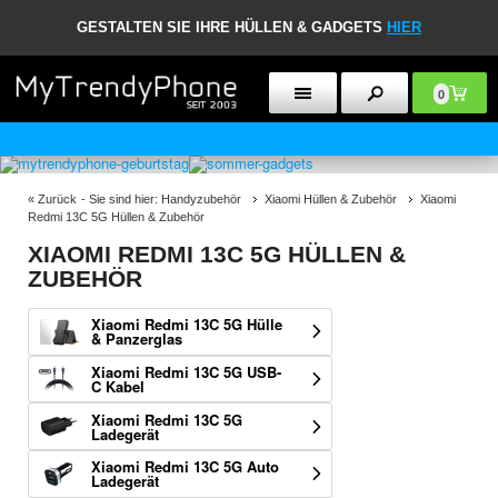
GESTALTEN SIE IHRE HÜLLEN & GADGETS
HIER
0
30 TAGE RÜCKGABERECHT
«
Zurück
- Sie sind hier:
Handyzubehör
Xiaomi Hüllen & Zubehör
Xiaomi
Redmi 13C 5G Hüllen & Zubehör
XIAOMI REDMI 13C 5G HÜLLEN &
ZUBEHÖR
Xiaomi Redmi 13C 5G Hülle
& Panzerglas
Xiaomi Redmi 13C 5G USB-
C Kabel
Xiaomi Redmi 13C 5G
Ladegerät
Xiaomi Redmi 13C 5G Auto
Ladegerät