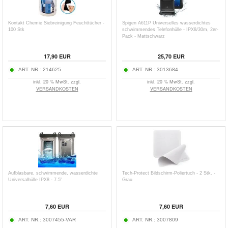
Kontakt Chemie Siebreinigung Feuchttücher -
Spigen A611P Universelles wasserdichtes
100 Stk
schwimmendes Telefonhülle - IPX8/30m, 2er-
Pack - Mattschwarz
17,90
EUR
25,70
EUR
ART. NR.:
214625
ART. NR.:
3013684
inkl. 20 % MwSt. zzgl.
inkl. 20 % MwSt. zzgl.
VERSANDKOSTEN
VERSANDKOSTEN
Aufblasbare, schwimmende, wasserdichte
Tech-Protect Bildschirm-Poliertuch - 2 Stk. -
Universalhülle IPX8 - 7.5"
Grau
7,60
EUR
7,60
EUR
ART. NR.:
3007455-VAR
ART. NR.:
3007809