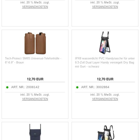
inkl. 20 % MwSt. zzgl.
inkl. 20 % MwSt. zzgl.
VERSANDKOSTEN
VERSANDKOSTEN
Tech-Protect SM65 Universal-Telefonhülle -
IPX8 wasserdicht PVC Handytasche für unter
6"-6.9" - Braun
9,5-Zoll Dual Layer Handy versiegelt Dry Bag
mit Gurt - schwarz
12,70
EUR
12,70
EUR
ART. NR.:
2008142
ART. NR.:
3002864
inkl. 20 % MwSt. zzgl.
inkl. 20 % MwSt. zzgl.
VERSANDKOSTEN
VERSANDKOSTEN