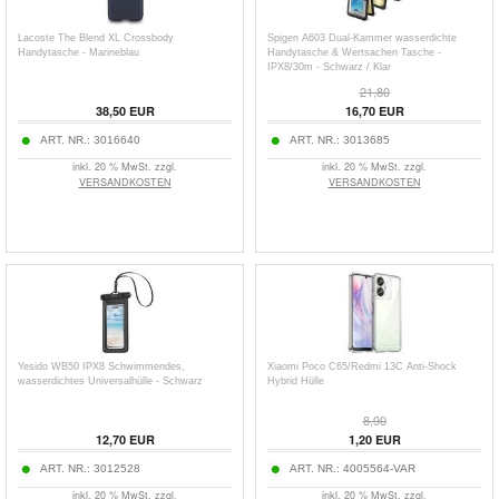
Lacoste The Blend XL Crossbody
Spigen A603 Dual-Kammer wasserdichte
Handytasche - Marineblau
Handytasche & Wertsachen Tasche -
IPX8/30m - Schwarz / Klar
21,80
38,50
EUR
16,70
EUR
ART. NR.:
3016640
ART. NR.:
3013685
inkl. 20 % MwSt. zzgl.
inkl. 20 % MwSt. zzgl.
VERSANDKOSTEN
VERSANDKOSTEN
Yesido WB50 IPX8 Schwimmendes,
Xiaomi Poco C65/Redmi 13C Anti-Shock
wasserdichtes Universalhülle - Schwarz
Hybrid Hülle
8,90
12,70
EUR
1,20
EUR
ART. NR.:
3012528
ART. NR.:
4005564-VAR
inkl. 20 % MwSt. zzgl.
inkl. 20 % MwSt. zzgl.