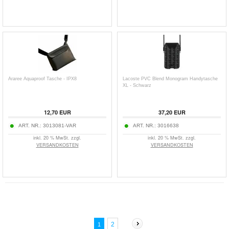
Araree Aquaproof Tasche - IPX8
Lacoste PVC Blend Monogram Handytasche
XL - Schwarz
12,70
EUR
37,20
EUR
ART. NR.:
3013081-VAR
ART. NR.:
3016638
inkl. 20 % MwSt. zzgl.
inkl. 20 % MwSt. zzgl.
VERSANDKOSTEN
VERSANDKOSTEN
2
1