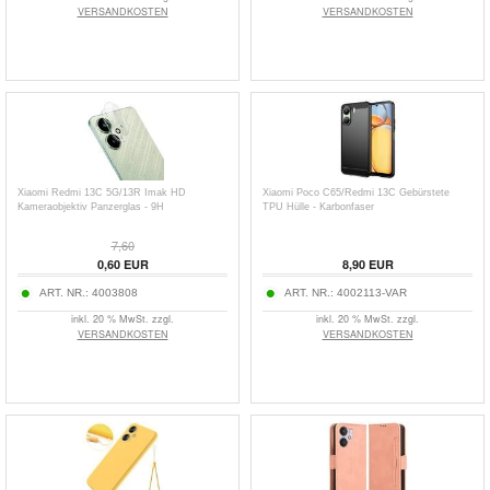
VERSANDKOSTEN
VERSANDKOSTEN
Xiaomi Redmi 13C 5G/13R Imak HD
Xiaomi Poco C65/Redmi 13C Gebürstete
Kameraobjektiv Panzerglas - 9H
TPU Hülle - Karbonfaser
7,60
0,60
EUR
8,90
EUR
ART. NR.:
4003808
ART. NR.:
4002113-VAR
inkl. 20 % MwSt. zzgl.
inkl. 20 % MwSt. zzgl.
VERSANDKOSTEN
VERSANDKOSTEN