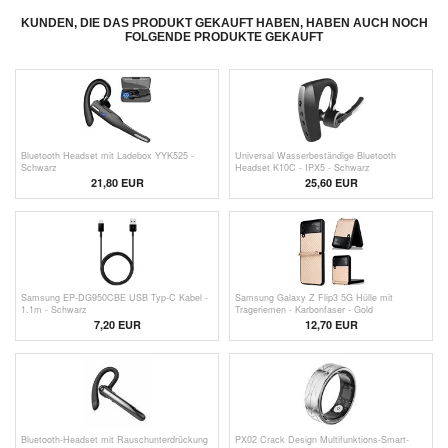
KUNDEN, DIE DAS PRODUKT GEKAUFT HABEN, HABEN AUCH NOCH
FOLGENDE PRODUKTE GEKAUFT
Bluetooth Headset mit Ladebox YYK525 -
Universal Wasserbeständige Bluetooth
Schwarz
Headset K10C - IPX5 - Schwarz
21,80 EUR
25,60
EUR
Samsung EP-DG950CBE USB Typ-C Kabel -
Samsung Galaxy Z Flip3 5G Hülle mit
1.1m - Schwarz
Trageriemen - Karbonfaser - Gold
7,20 EUR
12,70 EUR
Bluetooth-Headset mit Rauschunterdrückung
PX02 Crack Design Multifunktions-Smart-