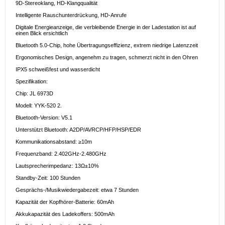
9D-Stereoklang, HD-Klangqualität
Intelligente Rauschunterdrückung, HD-Anrufe
Digitale Energieanzeige, die verbleibende Energie in der Ladestation ist auf
einen Blick ersichtlich
Bluetooth 5.0-Chip, hohe Übertragungseffizienz, extrem niedrige Latenzzeit
Ergonomisches Design, angenehm zu tragen, schmerzt nicht in den Ohren
IPX5 schweißfest und wasserdicht
Spezifikation:
Chip: JL 6973D
Modell: YYK-520 2.
Bluetooth-Version: V5.1
Unterstützt Bluetooth: A2DP/AVRCP/HFP/HSP/EDR
Kommunikationsabstand: ≥10m
Frequenzband: 2.402GHz-2.480GHz
Lautsprecherimpedanz: 13Ω±10%
Standby-Zeit: 100 Stunden
Gesprächs-/Musikwiedergabezeit: etwa 7 Stunden
Kapazität der Kopfhörer-Batterie: 60mAh
Akkukapazität des Ladekoffers: 500mAh