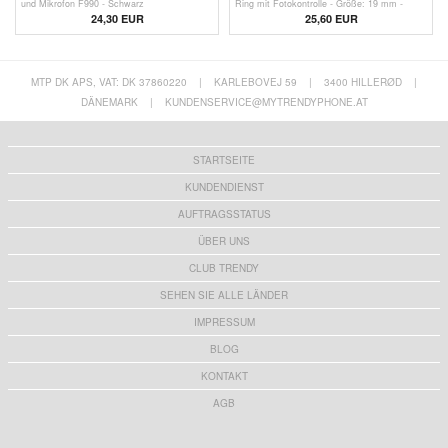
und Mikrofon F990 - Schwarz
Ring mit Fotokontrolle - Größe: 19 mm -
Silber
24,30 EUR
25,60 EUR
MTP DK APS, VAT: DK 37860220
|
KARLEBOVEJ 59
|
3400 HILLERØD
|
DÄNEMARK
|
KUNDENSERVICE@MYTRENDYPHONE.AT
STARTSEITE
KUNDENDIENST
AUFTRAGSSTATUS
ÜBER UNS
CLUB TRENDY
SEHEN SIE ALLE LÄNDER
IMPRESSUM
BLOG
KONTAKT
AGB