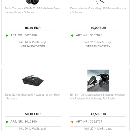
Audio-Technica ATH-M20xBT kabellose Over-
Deltaco Noise Cancelling USB-Mono-Headset
Ear-Kopfhörer - Schwarz
- Schwarz
96,40
EUR
10,20
EUR
ART. NR.:
3020489
ART. NR.:
3002898
inkl. 20 % MwSt. zzgl.
inkl. 20 % MwSt. zzgl.
VERSANDKOSTEN
VERSANDKOSTEN
Ejeas E1 Pro Bluetooth-Headset für den Helm
BT-S3 IPX6 Motorradhelm Bluetooth Headset
- Schwarz
mit Freisprecheinrichtung, FM Radio
50,10
EUR
47,50
EUR
ART. NR.:
3012360
ART. NR.:
3012727
inkl. 20 % MwSt. zzgl.
inkl. 20 % MwSt. zzgl.