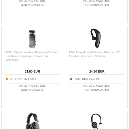
inkl. 20 % MwSt. zzgl.
inkl. 20 % MwSt. zzgl.
VERSANDKOSTEN
VERSANDKOSTEN
K88Pro Clip-On Wireless Bluetooth-Ohrhörer -
F900 Einzel-Funk-Ohrhörer / Headset - 25
Dual-Geräte-Kopplung - Schwarz mit
Stunden Sprechzeit - Schwarz
Farbverlauf
21,80
EUR
24,30
EUR
ART. NR.:
3017342
ART. NR.:
3019707
inkl. 20 % MwSt. zzgl.
inkl. 20 % MwSt. zzgl.
VERSANDKOSTEN
VERSANDKOSTEN