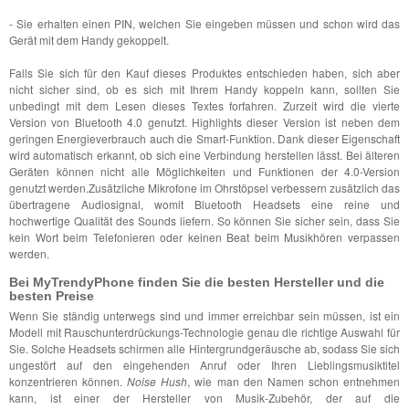
- Sie erhalten einen PIN, welchen Sie eingeben müssen und schon wird das
Gerät mit dem Handy gekoppelt.
Falls Sie sich für den Kauf dieses Produktes entschieden haben, sich aber
nicht sicher sind, ob es sich mit Ihrem Handy koppeln kann, sollten Sie
unbedingt mit dem Lesen dieses Textes forfahren. Zurzeit wird die vierte
Version von Bluetooth 4.0 genutzt. Highlights dieser Version ist neben dem
geringen Energieverbrauch auch die Smart-Funktion. Dank dieser Eigenschaft
wird automatisch erkannt, ob sich eine Verbindung herstellen lässt. Bei älteren
Geräten können nicht alle Möglichkeiten und Funktionen der 4.0-Version
genutzt werden.Zusätzliche Mikrofone im Ohrstöpsel verbessern zusätzlich das
übertragene Audiosignal, womit Bluetooth Headsets eine reine und
hochwertige Qualität des Sounds liefern. So können Sie sicher sein, dass Sie
kein Wort beim Telefonieren oder keinen Beat beim Musikhören verpassen
werden.
Bei MyTrendyPhone finden Sie die besten Hersteller und die
besten Preise
Wenn Sie ständig unterwegs sind und immer erreichbar sein müssen, ist ein
Modell mit Rauschunterdrückungs-Technologie genau die richtige Auswahl für
Sie. Solche Headsets schirmen alle Hintergrundgeräusche ab, sodass Sie sich
ungestört auf den eingehenden Anruf oder Ihren Lieblingsmusiktitel
konzentrieren können.
Noise Hush
, wie man den Namen schon entnehmen
kann, ist einer der Hersteller von Musik-Zubehör, der auf die