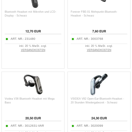
Bluetooth Headset mit Mikrofon und LCD-
Forever FBE-01 Mehrpunkt-Bluetooth-
Display - Schwarz
Headset - Schwarz
12,70
EUR
7,60
EUR
ART. NR.:
231480
ART. NR.:
3003768
inkl. 20 % MwSt. zzgl.
inkl. 20 % MwSt. zzgl.
VERSANDKOSTEN
VERSANDKOSTEN
Vsidea V36 Bluetooth Headset mit Mega
VSIDEA V82 Open-Ear-Bluetooth-Headset -
Bass
20 Stunden Wiedergabezeit - Schwarz
20,50
EUR
24,30
EUR
ART. NR.:
3012631-VAR
ART. NR.:
3020099