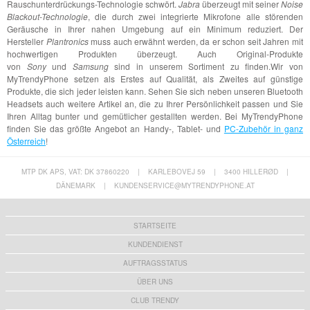
Rauschunterdrückungs-Technologie schwört.
Jabra
überzeugt mit seiner
Noise
Blackout-Technologie
, die durch zwei integrierte Mikrofone alle störenden
Geräusche in Ihrer nahen Umgebung auf ein Minimum reduziert. Der
Hersteller
Plantronics
muss auch erwähnt werden, da er schon seit Jahren mit
hochwertigen Produkten überzeugt. Auch Original-Produkte
von
Sony
und
Samsung
sind in unserem Sortiment zu finden.Wir von
MyTrendyPhone setzen als Erstes auf Qualität, als Zweites auf günstige
Produkte, die sich jeder leisten kann. Sehen Sie sich neben unseren Bluetooth
Headsets auch weitere Artikel an, die zu Ihrer Persönlichkeit passen und Sie
Ihren Alltag bunter und gemütlicher gestallten werden. Bei MyTrendyPhone
finden Sie das größte Angebot an Handy-, Tablet- und
PC-Zubehör in ganz
Österreich
!
MTP DK APS, VAT: DK 37860220
|
KARLEBOVEJ 59
|
3400 HILLERØD
|
DÄNEMARK
|
KUNDENSERVICE@MYTRENDYPHONE.AT
STARTSEITE
KUNDENDIENST
AUFTRAGSSTATUS
ÜBER UNS
CLUB TRENDY