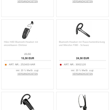
VERSANDKOSTEN
VERSANDKOSTEN
Hileo Hi60 Bluetooth-Headset mit
Bluetooth-Headset mit Rauschunterdrückung
einziehbarem Ohrhörer
und Mikrofon F990 - Schwarz
20,50
15,30
EUR
24,30
EUR
ART. NR.:
252403-VAR
ART. NR.:
3002120
inkl. 20 % MwSt. zzgl.
inkl. 20 % MwSt. zzgl.
VERSANDKOSTEN
VERSANDKOSTEN