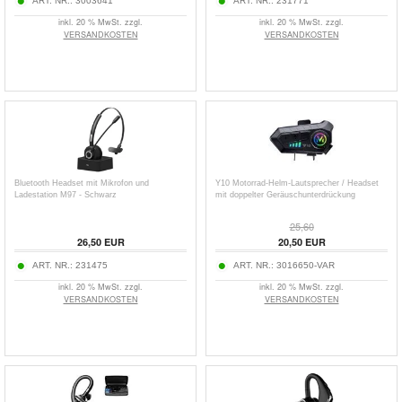
ART. NR.:
3003641
ART. NR.:
231771
inkl. 20 % MwSt. zzgl.
inkl. 20 % MwSt. zzgl.
VERSANDKOSTEN
VERSANDKOSTEN
Bluetooth Headset mit Mikrofon und
Y10 Motorrad-Helm-Lautsprecher / Headset
Ladestation M97 - Schwarz
mit doppelter Geräuschunterdrückung
25,60
26,50
EUR
20,50
EUR
ART. NR.:
231475
ART. NR.:
3016650-VAR
inkl. 20 % MwSt. zzgl.
inkl. 20 % MwSt. zzgl.
VERSANDKOSTEN
VERSANDKOSTEN