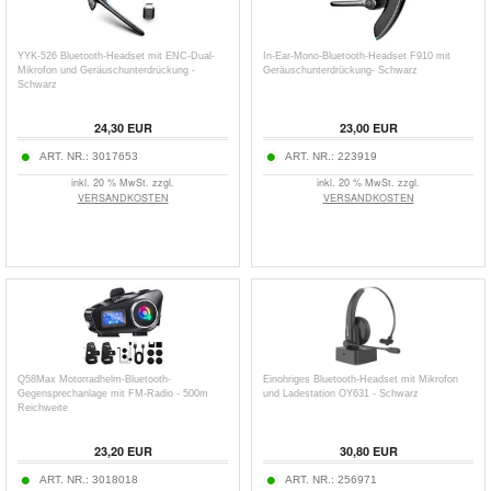
YYK-526 Bluetooth-Headset mit ENC-Dual-
In-Ear-Mono-Bluetooth-Headset F910 mit
Mikrofon und Geräuschunterdrückung -
Geräuschunterdrückung- Schwarz
Schwarz
24,30
EUR
23,00
EUR
ART. NR.:
3017653
ART. NR.:
223919
inkl. 20 % MwSt. zzgl.
inkl. 20 % MwSt. zzgl.
VERSANDKOSTEN
VERSANDKOSTEN
Q58Max Motorradhelm-Bluetooth-
Einohriges Bluetooth-Headset mit Mikrofon
Gegensprechanlage mit FM-Radio - 500m
und Ladestation OY631 - Schwarz
Reichweite
23,20
EUR
30,80
EUR
ART. NR.:
3018018
ART. NR.:
256971