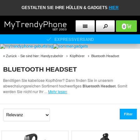
GESTALTEN SIE IHRE HÜLLEN & GADGETS
HIER
0
EXPRESSVERSAND
«
Zurück
- Sie sind hier:
Handyzubehör
Köpfhörer
Bluetooth Headset
BLUETOOTH HEADSET
Benötigen Sie kabellose Kopfhörer? Dann finden Sie in unserem
abwechslungsreichen Sortiment hochwertiges
Bluetooth Headset
. Somit
werden Sie nicht nur Ihr
...
Mehr lesen
Filter