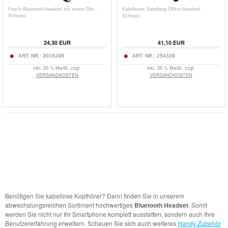
Feych Bluetooth-Headset mit einem Ohr -
Kabelloses Sandberg Office-Headset -
Schwarz
Schwarz
24,30
EUR
41,10
EUR
ART. NR.:
3016298
ART. NR.:
254339
inkl. 20 % MwSt. zzgl.
inkl. 20 % MwSt. zzgl.
VERSANDKOSTEN
VERSANDKOSTEN
Benötigen Sie kabellose Kopfhörer? Dann finden Sie in unserem
abwechslungsreichen Sortiment hochwertiges
Bluetooth Headset
. Somit
werden Sie nicht nur Ihr Smartphone komplett ausstatten, sondern auch Ihre
Benutzererfahrung erweitern. Schauen Sie sich auch weiteres
Handy Zubehör