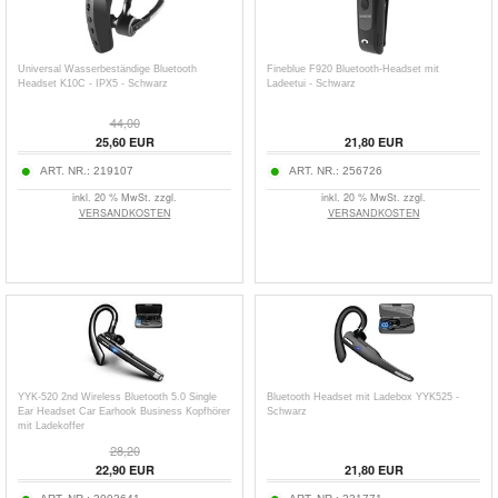
Universal Wasserbeständige Bluetooth
Fineblue F920 Bluetooth-Headset mit
Headset K10C - IPX5 - Schwarz
Ladeetui - Schwarz
44,00
25,60
EUR
21,80
EUR
ART. NR.:
219107
ART. NR.:
256726
inkl. 20 % MwSt. zzgl.
inkl. 20 % MwSt. zzgl.
VERSANDKOSTEN
VERSANDKOSTEN
YYK-520 2nd Wireless Bluetooth 5.0 Single
Bluetooth Headset mit Ladebox YYK525 -
Ear Headset Car Earhook Business Kopfhörer
Schwarz
mit Ladekoffer
28,20
22,90
EUR
21,80
EUR