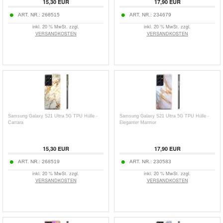
15,30
EUR
17,90
EUR
ART. NR.:
268515
ART. NR.:
234679
inkl. 20 % MwSt. zzgl.
inkl. 20 % MwSt. zzgl.
VERSANDKOSTEN
VERSANDKOSTEN
Samsung Galaxy S21 Ultra 5G TPU Hülle -
Samsung Galaxy S21 Ultra 5G TPU Hülle -
Carrara
Eleganter Marmor
15,30
EUR
17,90
EUR
ART. NR.:
268519
ART. NR.:
230583
inkl. 20 % MwSt. zzgl.
inkl. 20 % MwSt. zzgl.
VERSANDKOSTEN
VERSANDKOSTEN