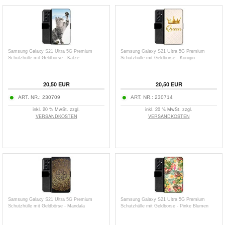
Samsung Galaxy S21 Ultra 5G Premium
Samsung Galaxy S21 Ultra 5G Premium
Schutzhülle mit Geldbörse - Katze
Schutzhülle mit Geldbörse - Königin
20,50
EUR
20,50
EUR
ART. NR.:
230709
ART. NR.:
230714
inkl. 20 % MwSt. zzgl.
inkl. 20 % MwSt. zzgl.
VERSANDKOSTEN
VERSANDKOSTEN
Samsung Galaxy S21 Ultra 5G Premium
Samsung Galaxy S21 Ultra 5G Premium
Schutzhülle mit Geldbörse - Mandala
Schutzhülle mit Geldbörse - Pinke Blumen