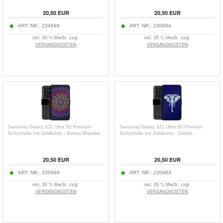
20,50
EUR
20,50
EUR
ART. NR.:
234699
ART. NR.:
230684
inkl. 20 % MwSt. zzgl.
inkl. 20 % MwSt. zzgl.
VERSANDKOSTEN
VERSANDKOSTEN
Samsung Galaxy S21 Ultra 5G Premium
Samsung Galaxy S21 Ultra 5G Premium
Schutzhülle mit Geldbörse - Buntes Mandala
Schutzhülle mit Geldbörse - Elefant
20,50
EUR
20,50
EUR
ART. NR.:
230699
ART. NR.:
230683
inkl. 20 % MwSt. zzgl.
inkl. 20 % MwSt. zzgl.
VERSANDKOSTEN
VERSANDKOSTEN