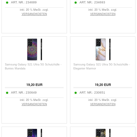
ART. NR.:
234689
ART. NR.:
234693
inkl. 20 % MwSt. zzgl.
inkl. 20 % MwSt. zzgl.
VERSANDKOSTEN
VERSANDKOSTEN
Samsung Galaxy S21 Ultra 5G Schutzhülle -
Samsung Galaxy S21 Ultra 5G Schutzhülle -
Buntes Mandala
Eleganter Marmor
19,20
EUR
19,20
EUR
ART. NR.:
230649
ART. NR.:
230651
inkl. 20 % MwSt. zzgl.
inkl. 20 % MwSt. zzgl.
VERSANDKOSTEN
VERSANDKOSTEN