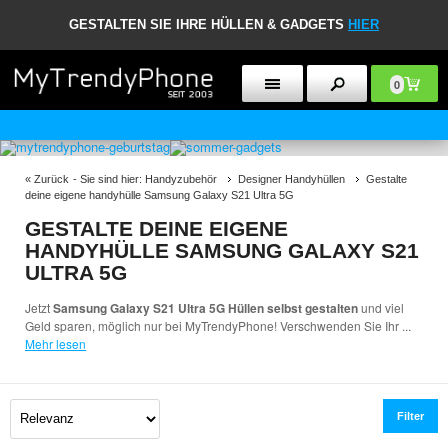
GESTALTEN SIE IHRE HÜLLEN & GADGETS
HIER
0
30 TAGE RÜCKGABERECHT
«
Zurück
- Sie sind hier:
Handyzubehör
Designer Handyhüllen
Gestalte
deine eigene handyhülle Samsung Galaxy S21 Ultra 5G
GESTALTE DEINE EIGENE
HANDYHÜLLE SAMSUNG GALAXY S21
ULTRA 5G
Jetzt
Samsung Galaxy S21 Ultra 5G Hüllen selbst gestalten
und viel
Geld sparen, möglich nur bei MyTrendyPhone! Verschwenden Sie Ihr
...
Mehr lesen
Filter