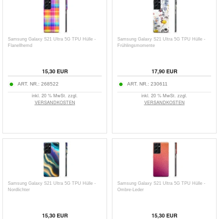
Samsung Galaxy S21 Ultra 5G TPU Hülle -
Samsung Galaxy S21 Ultra 5G TPU Hülle -
Flanellhemd
Frühlingsmomente
15,30
EUR
17,90
EUR
ART. NR.:
268522
ART. NR.:
230611
inkl. 20 % MwSt. zzgl.
inkl. 20 % MwSt. zzgl.
VERSANDKOSTEN
VERSANDKOSTEN
Samsung Galaxy S21 Ultra 5G TPU Hülle -
Samsung Galaxy S21 Ultra 5G TPU Hülle -
Nordlichter
Ombre-Leder
15,30
EUR
15,30
EUR