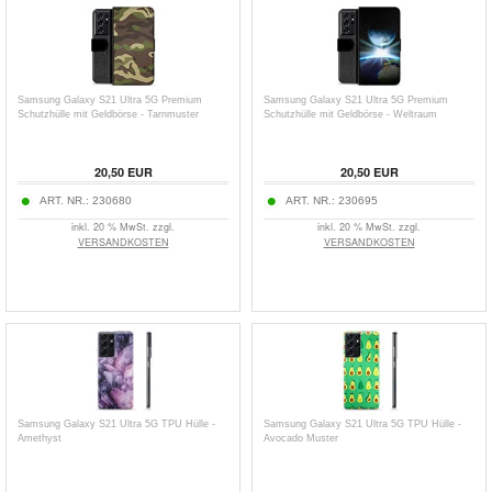
Samsung Galaxy S21 Ultra 5G Premium
Samsung Galaxy S21 Ultra 5G Premium
Schutzhülle mit Geldbörse - Tarnmuster
Schutzhülle mit Geldbörse - Weltraum
20,50
EUR
20,50
EUR
ART. NR.:
230680
ART. NR.:
230695
inkl. 20 % MwSt. zzgl.
inkl. 20 % MwSt. zzgl.
VERSANDKOSTEN
VERSANDKOSTEN
Samsung Galaxy S21 Ultra 5G TPU Hülle -
Samsung Galaxy S21 Ultra 5G TPU Hülle -
Amethyst
Avocado Muster