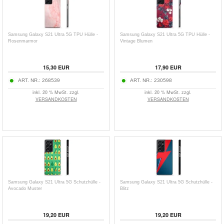
Samsung Galaxy S21 Ultra 5G TPU Hülle -
Samsung Galaxy S21 Ultra 5G TPU Hülle -
Rosenmarmor
Vintage Blumen
15,30
EUR
17,90
EUR
ART. NR.:
268539
ART. NR.:
230598
inkl. 20 % MwSt. zzgl.
inkl. 20 % MwSt. zzgl.
VERSANDKOSTEN
VERSANDKOSTEN
Samsung Galaxy S21 Ultra 5G Schutzhülle -
Samsung Galaxy S21 Ultra 5G Schutzhülle -
Avocado Muster
Blitz
19,20
EUR
19,20
EUR