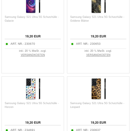
Samsung Galaxy S21 Ultra 5G Schutzhülle -
Samsung Galaxy S21 Ultra 5G Schutzhülle -
Galaxie
Goldene Blätter
19,20
EUR
19,20
EUR
ART. NR.:
230670
ART. NR.:
230653
inkl. 20 % MwSt. zzgl.
inkl. 20 % MwSt. zzgl.
VERSANDKOSTEN
VERSANDKOSTEN
Samsung Galaxy S21 Ultra 5G Schutzhülle -
Samsung Galaxy S21 Ultra 5G Schutzhülle -
Herzen
Leopard
19,20
EUR
19,20
EUR
ART. NR.:
234691
ART. NR.:
230637