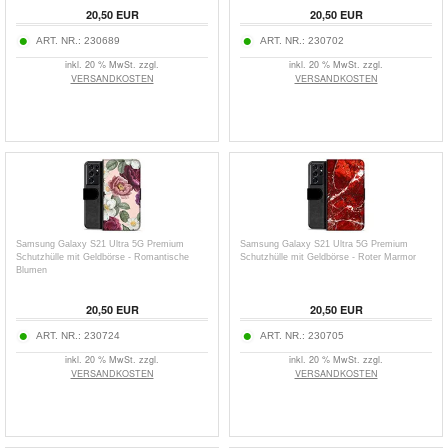
20,50
EUR
20,50
EUR
ART. NR.:
230689
ART. NR.:
230702
inkl. 20 % MwSt. zzgl.
inkl. 20 % MwSt. zzgl.
VERSANDKOSTEN
VERSANDKOSTEN
Samsung Galaxy S21 Ultra 5G Premium
Samsung Galaxy S21 Ultra 5G Premium
Schutzhülle mit Geldbörse - Romantische
Schutzhülle mit Geldbörse - Roter Marmor
Blumen
20,50
EUR
20,50
EUR
ART. NR.:
230724
ART. NR.:
230705
inkl. 20 % MwSt. zzgl.
inkl. 20 % MwSt. zzgl.
VERSANDKOSTEN
VERSANDKOSTEN