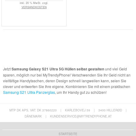
inkl. 20 % MwSt. zzgl.
VERSANDKOSTEN
Jetzt
Samsung Galaxy S21 Ultra 5G Hüllen selbst gestalten
und viel Geld
sparen, möglich nur bei MyTrendyPhone! Verschwenden Sie Ihr Geld nicht an
vielfältige Handytaschen, deren Design schnell langweilen kann, seien Sie
clever und entwerfen Sie Ihre eigene. Kombinieren Sie mit einem praktischen
Samsung S21 Ultra Panzerglas
, um Ihr Handy gut zu schützen!
MTP DK APS, VAT: DK 37860220
|
KARLEBOVEJ 59
|
3400 HILLERØD
|
DÄNEMARK
|
KUNDENSERVICE@MYTRENDYPHONE.AT
STARTSEITE