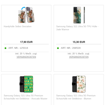
Handyhülle Selbst Gestalten
Samsung Galaxy S21 Ultra 5G TPU Hülle -
Jade Marmor
17,90
EUR
15,30
EUR
ART. NR.:
125016
ART. NR.:
268529
inkl. 20 % MwSt. zzgl.
inkl. 20 % MwSt. zzgl.
VERSANDKOSTEN
VERSANDKOSTEN
Samsung Galaxy S21 Ultra 5G Premium
Samsung Galaxy S21 Ultra 5G Premium
Schutzhülle mit Geldbörse - Avocado Muster
Schutzhülle mit Geldbörse - Blumen