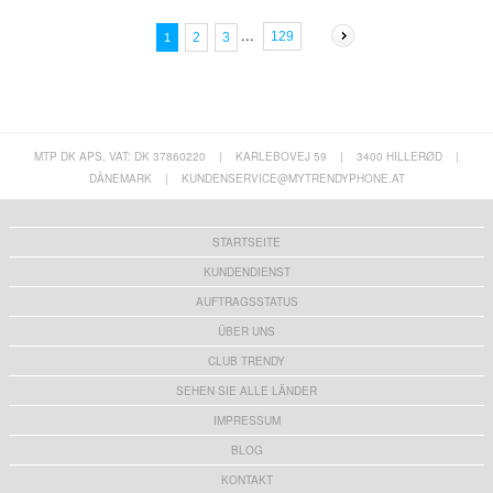
...
129
2
3
1
MTP DK APS, VAT: DK 37860220
|
KARLEBOVEJ 59
|
3400 HILLERØD
|
DÄNEMARK
|
KUNDENSERVICE@MYTRENDYPHONE.AT
STARTSEITE
KUNDENDIENST
AUFTRAGSSTATUS
ÜBER UNS
CLUB TRENDY
SEHEN SIE ALLE LÄNDER
IMPRESSUM
BLOG
KONTAKT