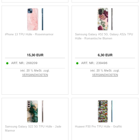
iPhone 13 TPU Hülle - Rosenmarmor
Samsung Galaxy A52 5G, Galaxy A52s TPU
Hülle - Romantische Blumen
15,30 EUR
6,30 EUR
ART. NR.:
268209
ART. NR.:
239496
inkl. 20 % MwSt. zzgl.
inkl. 20 % MwSt. zzgl.
VERSANDKOSTEN
VERSANDKOSTEN
Samsung Galaxy S22 5G TPU Hülle - Jade
Huawei P30 Pro TPU Hülle - Graffiti
Marmor