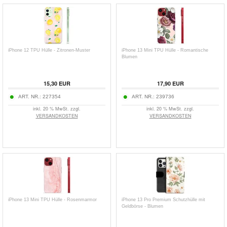
iPhone 12 TPU Hülle - Zitronen-Muster
iPhone 13 Mini TPU Hülle - Romantische
Blumen
15,30 EUR
17,90 EUR
ART. NR.:
227354
ART. NR.:
239736
inkl. 20 % MwSt. zzgl.
inkl. 20 % MwSt. zzgl.
VERSANDKOSTEN
VERSANDKOSTEN
iPhone 13 Mini TPU Hülle - Rosenmarmor
iPhone 13 Pro Premium Schutzhülle mit
Geldbörse - Blumen