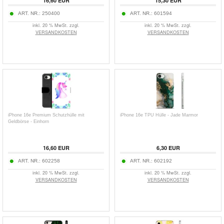
16,60 EUR
15,30 EUR
ART. NR.:
250400
ART. NR.:
601594
inkl. 20 % MwSt. zzgl.
inkl. 20 % MwSt. zzgl.
VERSANDKOSTEN
VERSANDKOSTEN
iPhone 16e Premium Schutzhülle mit
iPhone 16e TPU Hülle - Jade Marmor
Geldbörse - Einhorn
16,60 EUR
6,30 EUR
ART. NR.:
602258
ART. NR.:
602192
inkl. 20 % MwSt. zzgl.
inkl. 20 % MwSt. zzgl.
VERSANDKOSTEN
VERSANDKOSTEN