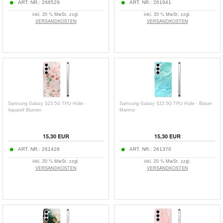
ART. NR.:
268529
ART. NR.:
261941
inkl. 20 % MwSt. zzgl.
inkl. 20 % MwSt. zzgl.
VERSANDKOSTEN
VERSANDKOSTEN
Samsung Galaxy S23 5G TPU Hülle -
Samsung Galaxy S23 5G TPU Hülle - Blauer
Aquarell Blumen
Marmor
15,30 EUR
15,30 EUR
ART. NR.:
261428
ART. NR.:
261370
inkl. 20 % MwSt. zzgl.
inkl. 20 % MwSt. zzgl.
VERSANDKOSTEN
VERSANDKOSTEN