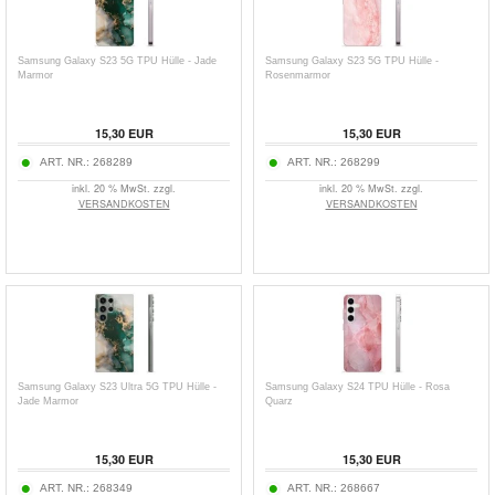
Samsung Galaxy S23 5G TPU Hülle - Jade
Samsung Galaxy S23 5G TPU Hülle -
Marmor
Rosenmarmor
15,30 EUR
15,30 EUR
ART. NR.:
268289
ART. NR.:
268299
inkl. 20 % MwSt. zzgl.
inkl. 20 % MwSt. zzgl.
VERSANDKOSTEN
VERSANDKOSTEN
Samsung Galaxy S23 Ultra 5G TPU Hülle -
Samsung Galaxy S24 TPU Hülle - Rosa
Jade Marmor
Quarz
15,30 EUR
15,30 EUR
ART. NR.:
268349
ART. NR.:
268667