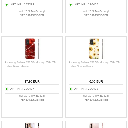
ART. NR.:
227233
ART. NR.:
239465
inkl. 20 % MwSt. zzgl.
inkl. 20 % MwSt. zzgl.
VERSANDKOSTEN
VERSANDKOSTEN
Samsung Galaxy A52 5G, Galaxy A52s TPU
Samsung Galaxy A52 5G, Galaxy A52s TPU
Hülle - Roter Marmor
Hülle - Sonnenblume
17,90 EUR
6,30 EUR
ART. NR.:
239477
ART. NR.:
239478
inkl. 20 % MwSt. zzgl.
inkl. 20 % MwSt. zzgl.
VERSANDKOSTEN
VERSANDKOSTEN