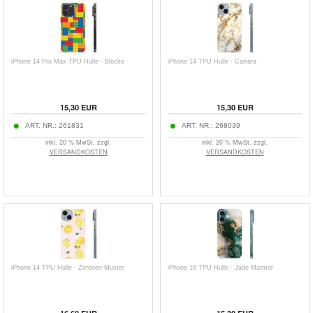
iPhone 14 Pro Max TPU Hülle - Blöcke
iPhone 14 TPU Hülle - Carrara
15,30 EUR
15,30 EUR
ART. NR.:
261831
ART. NR.:
268039
inkl. 20 % MwSt. zzgl.
inkl. 20 % MwSt. zzgl.
VERSANDKOSTEN
VERSANDKOSTEN
iPhone 14 TPU Hülle - Zitronen-Muster
iPhone 16 TPU Hülle - Jade Marmor