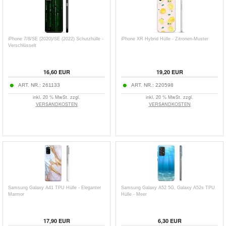
iPhone 7/8/SE (2020)/SE (2022) Schutzhülle -
iPhone XR Hybrid Hülle - Zitronen-Muster
Verschlüsselt
16,60 EUR
19,20 EUR
ART. NR.:
261133
ART. NR.:
220598
inkl. 20 % MwSt. zzgl.
inkl. 20 % MwSt. zzgl.
VERSANDKOSTEN
VERSANDKOSTEN
Samsung Galaxy A41 TPU Hülle - Eleganter
Samsung Galaxy A52 5G, Galaxy A52s TPU
Marmor
Hülle - Meer
17,90 EUR
6,30 EUR