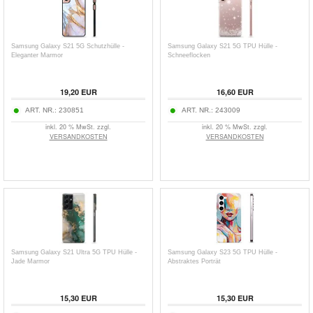
Samsung Galaxy S21 5G Schutzhülle -
Samsung Galaxy S21 5G TPU Hülle -
Eleganter Marmor
Schneeflocken
19,20 EUR
16,60 EUR
ART. NR.:
230851
ART. NR.:
243009
inkl. 20 % MwSt. zzgl.
inkl. 20 % MwSt. zzgl.
VERSANDKOSTEN
VERSANDKOSTEN
Samsung Galaxy S21 Ultra 5G TPU Hülle -
Samsung Galaxy S23 5G TPU Hülle -
Jade Marmor
Abstraktes Porträt
15,30 EUR
15,30 EUR