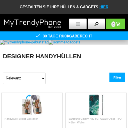
GESTALTEN SIE IHRE HÜLLEN & GADGETS
HIER
0
30 TAGE RÜCKGABERECHT
DESIGNER HANDYHÜLLEN
Filter
Handyhülle Selbst Gestalten
Samsung Galaxy A52 5G, Galaxy A52s TPU
Hülle - Wellen