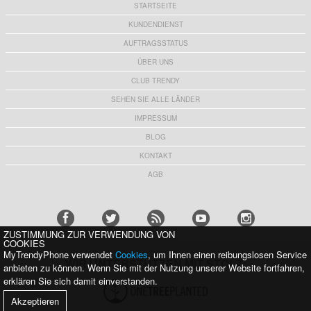
STARTSEITE
KUNDENDIENST
AUFTRAGSSTATUS
ÜBER UNS
CLUB TRENDY
SEHEN SIE ALLE LÄNDER
IMPRESSUM
BLOG
KONTAKT
AGB
ZUSTIMMUNG ZUR VERWENDUNG VON
COOKIES
MyTrendyPhone verwendet
Cookies
, um Ihnen einen reibungslosen Service
WIR UNTERSTÜTZEN MIT STOLZ:
anbieten zu können. Wenn Sie mit der Nutzung unserer Website fortfahren,
erklären Sie sich damit einverstanden.
Akzeptieren