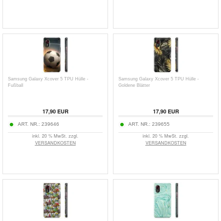
Samsung Galaxy Xcover 5 TPU Hülle -
Samsung Galaxy Xcover 5 TPU Hülle -
Fußball
Goldene Blätter
17,90
EUR
17,90
EUR
ART. NR.:
239646
ART. NR.:
239655
inkl. 20 % MwSt. zzgl.
inkl. 20 % MwSt. zzgl.
VERSANDKOSTEN
VERSANDKOSTEN