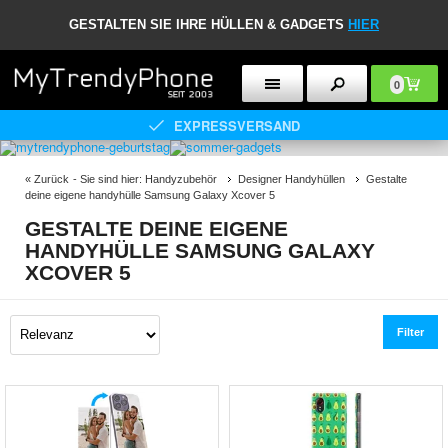
GESTALTEN SIE IHRE HÜLLEN & GADGETS
HIER
0
EXPRESSVERSAND
«
Zurück
- Sie sind hier:
Handyzubehör
Designer Handyhüllen
Gestalte
deine eigene handyhülle Samsung Galaxy Xcover 5
GESTALTE DEINE EIGENE
HANDYHÜLLE SAMSUNG GALAXY
XCOVER 5
Filter