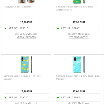
Handyhülle Selbst Gestalten
Samsung Galaxy Xcover 5 TPU Hülle -
Avocado Muster
17,90
EUR
17,90
EUR
ART. NR.:
125016
ART. NR.:
239681
inkl. 20 % MwSt. zzgl.
inkl. 20 % MwSt. zzgl.
VERSANDKOSTEN
VERSANDKOSTEN
Samsung Galaxy Xcover 5 TPU Hülle -
Samsung Galaxy Xcover 5 TPU Hülle - Blauer
Bananen
Marmor
17,90
EUR
17,90
EUR
ART. NR.:
239630
ART. NR.:
239650
inkl. 20 % MwSt. zzgl.
inkl. 20 % MwSt. zzgl.