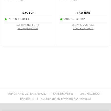
17,90
EUR
17,90
EUR
ART. NR.:
601390
ART. NR.:
601192
inkl. 20 % MwSt. zzgl.
inkl. 20 % MwSt. zzgl.
VERSANDKOSTEN
VERSANDKOSTEN
MTP DK APS, VAT: DK 37860220
|
KARLEBOVEJ 59
|
3400 HILLERØD
|
DÄNEMARK
|
KUNDENSERVICE@MYTRENDYPHONE.AT