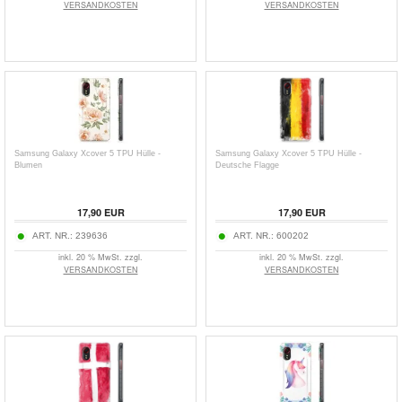
VERSANDKOSTEN
VERSANDKOSTEN
Samsung Galaxy Xcover 5 TPU Hülle -
Samsung Galaxy Xcover 5 TPU Hülle -
Blumen
Deutsche Flagge
17,90
EUR
17,90
EUR
ART. NR.:
239636
ART. NR.:
600202
inkl. 20 % MwSt. zzgl.
inkl. 20 % MwSt. zzgl.
VERSANDKOSTEN
VERSANDKOSTEN