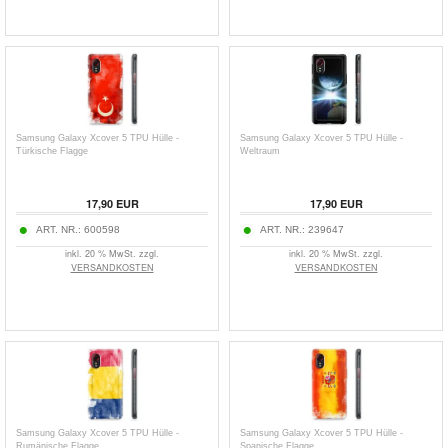
Samsung Galaxy Xcover 5 TPU Hülle -
Samsung Galaxy Xcover 5 TPU Hülle -
Türkische Flagge
Weltraum
17,90
EUR
17,90
EUR
ART. NR.:
600598
ART. NR.:
239647
inkl. 20 % MwSt. zzgl.
inkl. 20 % MwSt. zzgl.
VERSANDKOSTEN
VERSANDKOSTEN
Samsung Galaxy Xcover 5 TPU Hülle -
Samsung Galaxy Xcover 5 TPU Hülle -
Rumänische Flagge
Spanische Flagge