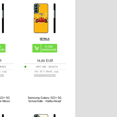
R
16,60
EUR
8693
ART. NR.:
261874
. zzgl.
inkl. 20 % MwSt. zzgl.
TEN
VERSANDKOSTEN
S22+ 5G
Samsung Galaxy S22+ 5G
ne Minze
Schutzhülle - Haifischkopf