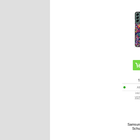
1
A
ink
VE
Samsun
Schut