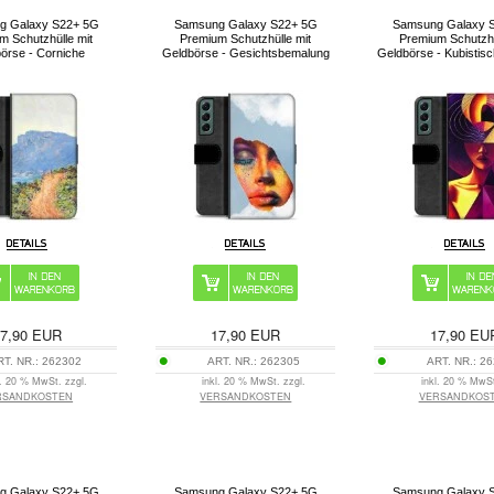
g Galaxy S22+ 5G
Samsung Galaxy S22+ 5G
Samsung Galaxy 
m Schutzhülle mit
Premium Schutzhülle mit
Premium Schutzhü
örse - Corniche
Geldbörse - Gesichtsbemalung
Geldbörse - Kubistisc
7,90
EUR
17,90
EUR
17,90
EU
RT. NR.:
262302
ART. NR.:
262305
ART. NR.:
26
l. 20 % MwSt. zzgl.
inkl. 20 % MwSt. zzgl.
inkl. 20 % MwSt
RSANDKOSTEN
VERSANDKOSTEN
VERSANDKOS
g Galaxy S22+ 5G
Samsung Galaxy S22+ 5G
Samsung Galaxy 