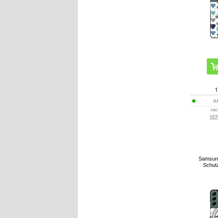
1
A
ink
VE
Samsun
Schut