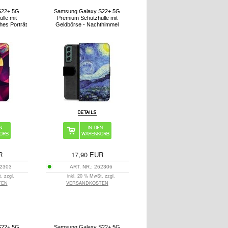
S22+ 5G
Samsung Galaxy S22+ 5G
lle mit
Premium Schutzhülle mit
hes Porträt
Geldbörse - Nachthimmel
R
17,90
EUR
2303
ART. NR.:
262306
. zzgl.
inkl. 20 % MwSt. zzgl.
TEN
VERSANDKOSTEN
S22+ 5G
Samsung Galaxy S22+ 5G