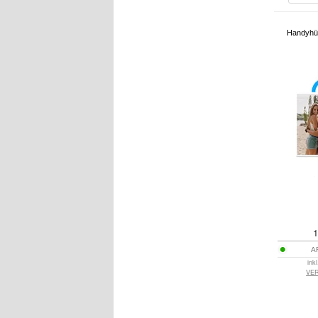
Handyhül
1
A
ink
VE