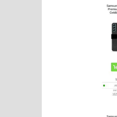
Samsun
Premiu
Geldb
1
A
ink
VE
Samsun