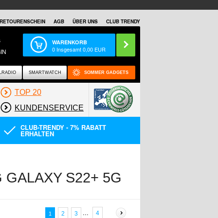
RETOURENSCHEIN
AGB
ÜBER UNS
CLUB TRENDY
S
WARENKORB
0
Insgesamt
0,00
EUR
IN
LRADIO
SMARTWATCH
SOMMER GADGETS
TOP 20
KUNDENSERVICE
CLUB-TRENDY - 7% RABATT
ERHALTEN
 GALAXY S22+ 5G
...
4
2
3
1