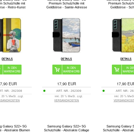
m Schutzhülle mit
Premium Schutzhülle mit
Premium Schutzhü
rse - Retro-Kunst
Geldbörse - Sainte-Adresse
Geldbörse - Sch
7,90
EUR
17,90
EUR
17,90
EU
RT. NR.:
262308
ART. NR.:
262309
ART. NR.:
26
l. 20 % MwSt. zzgl.
inkl. 20 % MwSt. zzgl.
inkl. 20 % MwSt
RSANDKOSTEN
VERSANDKOSTEN
VERSANDKOS
g Galaxy S22+ 5G
Samsung Galaxy S22+ 5G
Samsung Galaxy 
e - Abstrakte Blumen
Schutzhülle - Abstrakte Collage
Schutzhülle - Abstrak