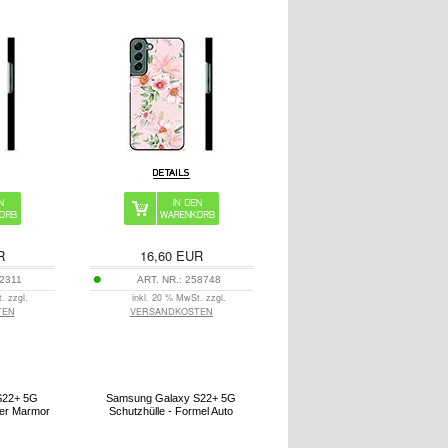
R
16,60
EUR
2311
ART. NR.:
258748
. zzgl.
inkl. 20 % MwSt. zzgl.
TEN
VERSANDKOSTEN
S22+ 5G
Samsung Galaxy S22+ 5G
ter Marmor
Schutzhülle - Formel Auto