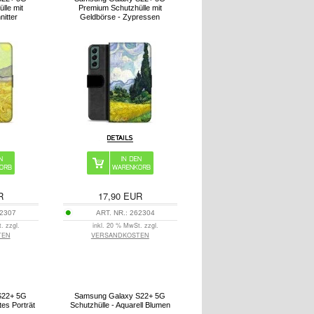
lle mit
Premium Schutzhülle mit
nitter
Geldbörse - Zypressen
R
17,90
EUR
2307
ART. NR.:
262304
. zzgl.
inkl. 20 % MwSt. zzgl.
TEN
VERSANDKOSTEN
S22+ 5G
Samsung Galaxy S22+ 5G
tes Porträt
Schutzhülle - Aquarell Blumen