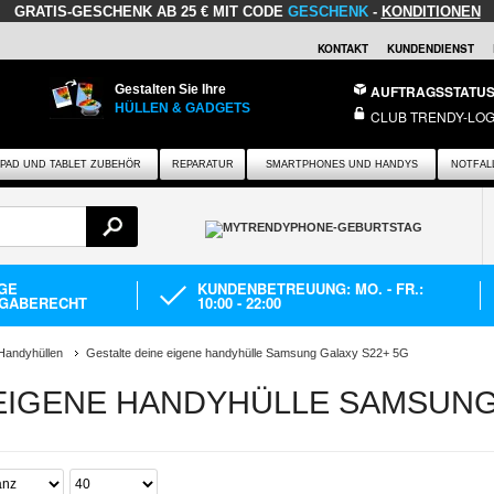
GRATIS-GESCHENK
AB 25 € MIT CODE
GESCHENK
-
KONDITIONEN
KONTAKT
KUNDENDIENST
Gestalten Sie Ihre
AUFTRAGSSTATU
HÜLLEN & GADGETS
CLUB TRENDY-LOG
IPAD UND TABLET ZUBEHÖR
REPARATUR
SMARTPHONES UND HANDYS
NOTFAL
AGE
KUNDENBETREUUNG: MO. - FR.:
GABERECHT
10:00 - 22:00
Handyhüllen
Gestalte deine eigene handyhülle Samsung Galaxy S22+ 5G
EIGENE HANDYHÜLLE SAMSUNG