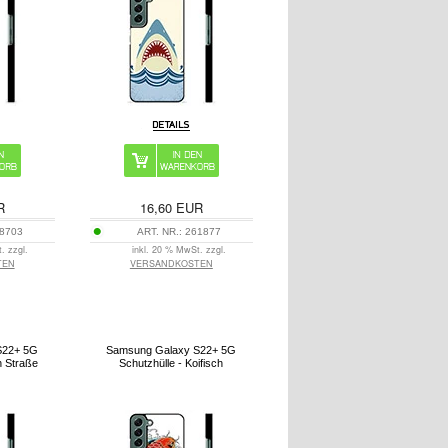
R
16,60
EUR
8703
ART. NR.:
261877
. zzgl.
inkl. 20 % MwSt. zzgl.
TEN
VERSANDKOSTEN
S22+ 5G
Samsung Galaxy S22+ 5G
en Straße
Schutzhülle - Koifisch