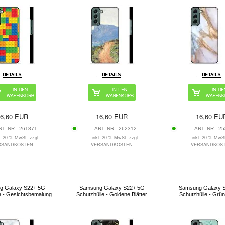
6,60
EUR
16,60
EUR
16,60
EU
RT. NR.:
261871
ART. NR.:
262312
ART. NR.:
25
l. 20 % MwSt. zzgl.
inkl. 20 % MwSt. zzgl.
inkl. 20 % MwSt
RSANDKOSTEN
VERSANDKOSTEN
VERSANDKOS
g Galaxy S22+ 5G
Samsung Galaxy S22+ 5G
Samsung Galaxy 
e - Gesichtsbemalung
Schutzhülle - Goldene Blätter
Schutzhülle - Grü