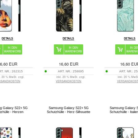
6,60
EUR
16,60
EUR
16,60
EU
RT. NR.:
262315
ART. NR.:
258695
ART. NR.:
25
l. 20 % MwSt. zzgl.
inkl. 20 % MwSt. zzgl.
inkl. 20 % MwSt
RSANDKOSTEN
VERSANDKOSTEN
VERSANDKOS
g Galaxy S22+ 5G
Samsung Galaxy S22+ 5G
Samsung Galaxy 
zhülle - Herzen
Schutzhülle - Herz-Silhouette
Schutzhülle - Itali