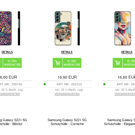
6,60
EUR
16,60
EUR
16,60
EU
RT. NR.:
258740
ART. NR.:
262310
ART. NR.:
26
l. 20 % MwSt. zzgl.
inkl. 20 % MwSt. zzgl.
inkl. 20 % MwSt
RSANDKOSTEN
VERSANDKOSTEN
VERSANDKOS
g Galaxy S22+ 5G
Samsung Galaxy S22+ 5G
Samsung Galaxy 
zhülle - Blöcke
Schutzhülle - Corniche
Schutzhülle - Elegan