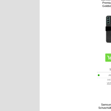
Premiu
Geldbö
1
A
ink
VE
Samsun
Schutzhüll