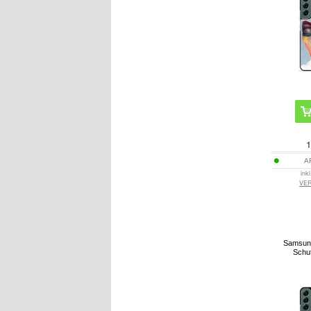
1
A
ink
VE
Samsun
Schut