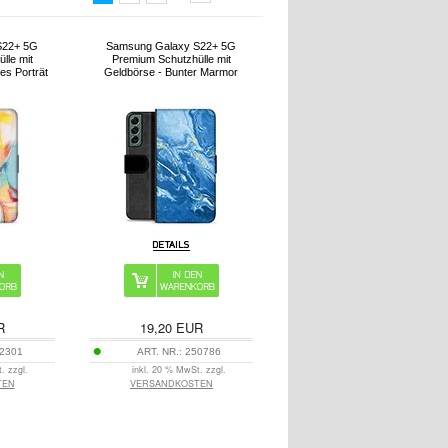
S22+ 5G
Samsung Galaxy S22+ 5G
lle mit
Premium Schutzhülle mit
es Porträt
Geldbörse - Bunter Marmor
R
19,20
EUR
2301
ART. NR.:
250786
. zzgl.
inkl. 20 % MwSt. zzgl.
TEN
VERSANDKOSTEN