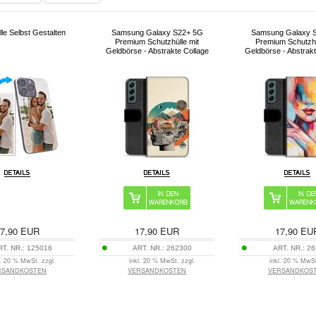
le Selbst Gestalten
Samsung Galaxy S22+ 5G
Samsung Galaxy 
Premium Schutzhülle mit
Premium Schutzhü
Geldbörse - Abstrakte Collage
Geldbörse - Abstrakt
7,90
EUR
17,90
EUR
17,90
EU
RT. NR.:
125016
ART. NR.:
262300
ART. NR.:
26
l. 20 % MwSt. zzgl.
inkl. 20 % MwSt. zzgl.
inkl. 20 % MwSt
RSANDKOSTEN
VERSANDKOSTEN
VERSANDKOS