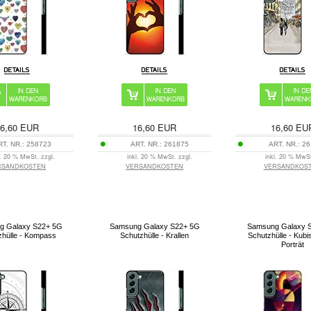
6,60
EUR
16,60
EUR
16,60
EU
RT. NR.:
258723
ART. NR.:
261875
ART. NR.:
26
l. 20 % MwSt. zzgl.
inkl. 20 % MwSt. zzgl.
inkl. 20 % MwSt
RSANDKOSTEN
VERSANDKOSTEN
VERSANDKOS
g Galaxy S22+ 5G
Samsung Galaxy S22+ 5G
Samsung Galaxy 
zhülle - Kompass
Schutzhülle - Krallen
Schutzhülle - Kubi
Porträt