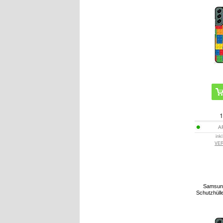
1
A
ink
VE
Samsun
Schutzhüll