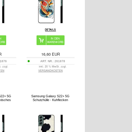
R
16,60
EUR
1876
ART. NR.:
261878
. zzgl.
inkl. 20 % MwSt. zzgl.
TEN
VERSANDKOSTEN
S22+ 5G
Samsung Galaxy S22+ 5G
stisches
Schutzhülle - Kuhflecken