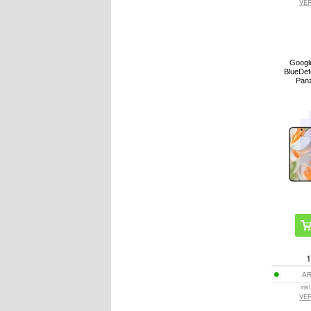
VE
Google
BlueDef
Panz
1
AR
ink
VE