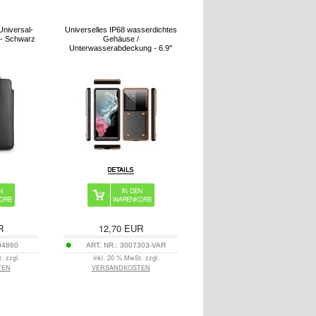
niversal-
Universelles IP68 wasserdichtes
" - Schwarz
Gehäuse /
Unterwasserabdeckung - 6.9"
R
12,70
EUR
04860
ART. NR.:
3007303-VAR
. zzgl.
inkl. 20 % MwSt. zzgl.
TEN
VERSANDKOSTEN