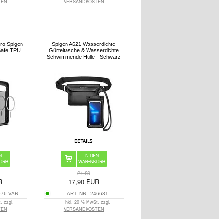
TEN
VERSANDKOSTEN
Pro Spigen
Spigen A621 Wasserdichte
Safe TPU
Gürteltasche & Wasserdichte
Schwimmende Hülle - Schwarz
21,80
R
17,90
EUR
976-VAR
ART. NR.:
246631
. zzgl.
inkl. 20 % MwSt. zzgl.
TEN
VERSANDKOSTEN