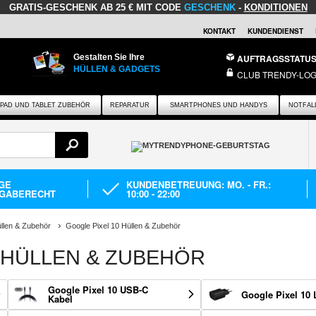
GRATIS-GESCHENK
AB 25 € MIT CODE
GESCHENK
-
KONDITIONEN
KONTAKT
KUNDENDIENST
Gestalten Sie Ihre
AUFTRAGSSTATU
HÜLLEN & GADGETS
CLUB TRENDY-LOG
IPAD UND TABLET ZUBEHÖR
REPARATUR
SMARTPHONES UND HANDYS
NOTFAL
AGE
KUNDENBETREUUNG: MO. - FR.:
GABERECHT
10:00 - 22:00
llen & Zubehör
Google Pixel 10 Hüllen & Zubehör
 HÜLLEN & ZUBEHÖR
Google Pixel 10 USB-C
Google Pixel 10 
Kabel