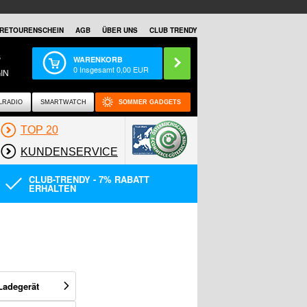
RETOURENSCHEIN
AGB
ÜBER UNS
CLUB TRENDY
S
WARENKORB
0
Insgesamt
0,00
EUR
IN
LRADIO
SMARTWATCH
SOMMER GADGETS
TOP 20
KUNDENSERVICE
CLUB-TRENDY - 7% RABATT
ERHALTEN
Ladegerät