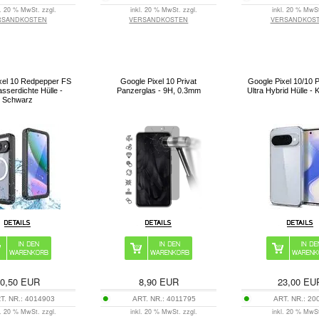
l. 20 % MwSt. zzgl.
inkl. 20 % MwSt. zzgl.
inkl. 20 % MwSt
RSANDKOSTEN
VERSANDKOSTEN
VERSANDKOS
xel 10 Redpepper FS
Google Pixel 10 Privat
Google Pixel 10/10 
sserdichte Hülle -
Panzerglas - 9H, 0.3mm
Ultra Hybrid Hülle - Kr
Schwarz
0,50
EUR
8,90
EUR
23,00
EU
T. NR.:
4014903
ART. NR.:
4011795
ART. NR.:
20
l. 20 % MwSt. zzgl.
inkl. 20 % MwSt. zzgl.
inkl. 20 % MwSt