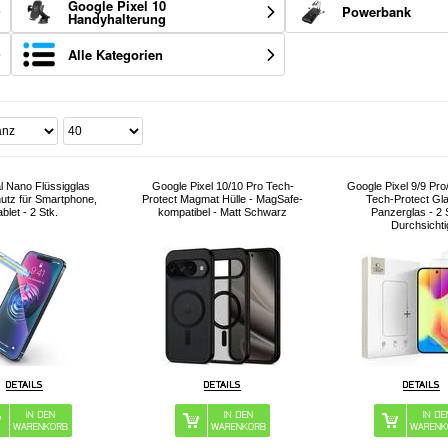
Google Pixel 10
Powerbank
Handyhalterung
Alle Kategorien
l Nano Flüssigglas
Google Pixel 10/10 Pro Tech-
Google Pixel 9/9 Pro
utz für Smartphone,
Protect Magmat Hülle - MagSafe-
Tech-Protect Gla
ablet - 2 Stk.
kompatibel - Matt Schwarz
Panzerglas - 2 S
Durchsichti