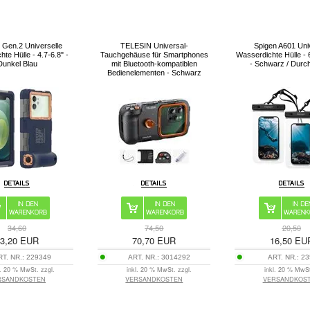
 Gen.2 Universelle
TELESIN Universal-
Spigen A601 Uni
te Hülle - 4.7-6.8" -
Tauchgehäuse für Smartphones
Wasserdichte Hülle - 6
Dunkel Blau
mit Bluetooth-kompatiblen
- Schwarz / Durch
Bedienelementen - Schwarz
34,60
74,50
20,50
3,20
EUR
70,70
EUR
16,50
EU
RT. NR.:
229349
ART. NR.:
3014292
ART. NR.:
23
l. 20 % MwSt. zzgl.
inkl. 20 % MwSt. zzgl.
inkl. 20 % MwSt
RSANDKOSTEN
VERSANDKOSTEN
VERSANDKOS