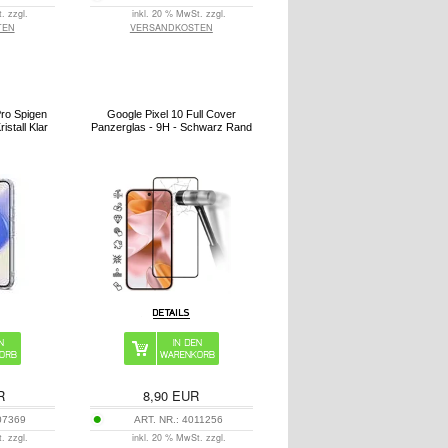
. zzgl.
inkl. 20 % MwSt. zzgl.
TEN
VERSANDKOSTEN
Pro Spigen
Google Pixel 10 Full Cover
istall Klar
Panzerglas - 9H - Schwarz Rand
R
8,90
EUR
07369
ART. NR.:
4011256
. zzgl.
inkl. 20 % MwSt. zzgl.