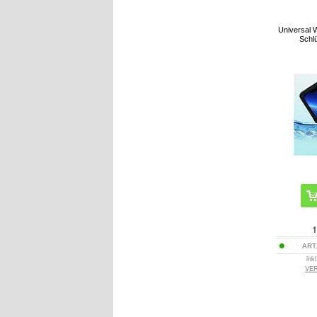
Universal W
Schlü
1
ART.
ink
VE