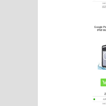
ink
VE
Google Pi
IP68 Wa
2
AR
ink