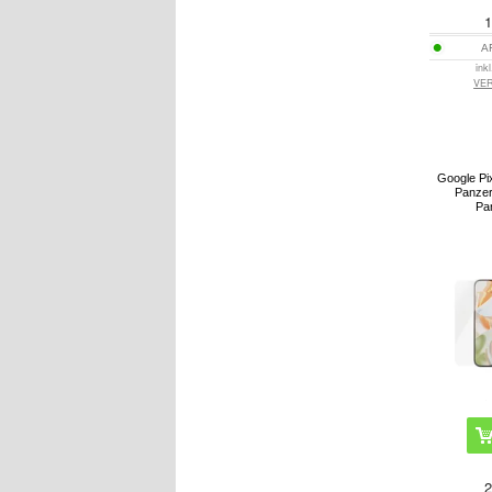
1
A
ink
VE
Google Pix
Panzer
Pa
2