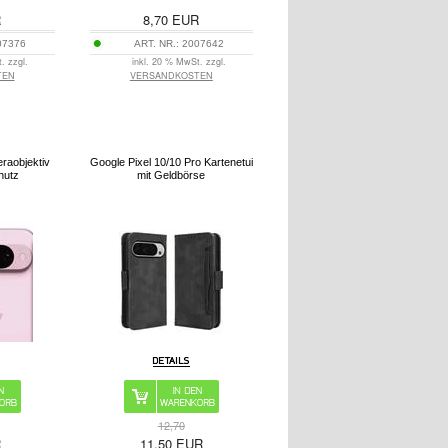
R
8,70
EUR
07376
ART. NR.:
2007642
. zzgl.
inkl. 20 % MwSt. zzgl.
TEN
VERSANDKOSTEN
raobjektiv
Google Pixel 10/10 Pro Kartenetui
hutz
mit Geldbörse
12,70
R
11,50
EUR