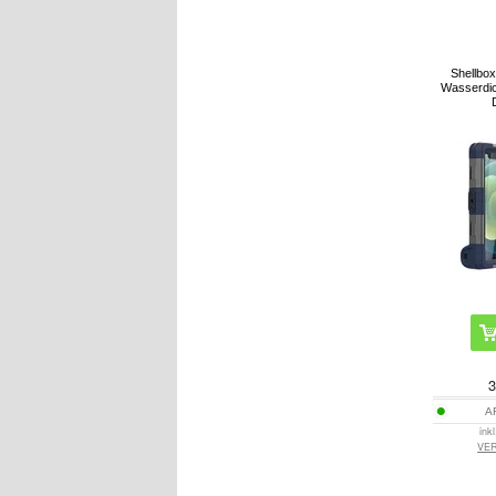
Shellbox
Wasserdich
3
A
ink
VE