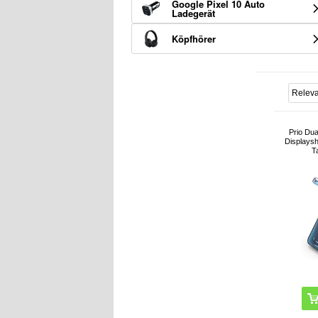
Google Pixel 10 Auto
Ladegerät
Köpfhörer
Prio Dua
Displaysh
T