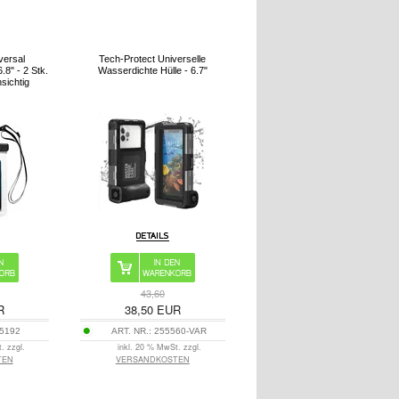
versal
Tech-Protect Universelle
.8" - 2 Stk.
Wasserdichte Hülle - 6.7"
sichtig
43,60
R
38,50
EUR
5192
ART. NR.:
255560-VAR
. zzgl.
inkl. 20 % MwSt. zzgl.
TEN
VERSANDKOSTEN