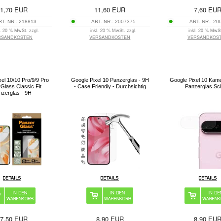
1,70
EUR
11,60
EUR
7,60
EU
RT. NR.:
218813
ART. NR.:
2007375
ART. NR.:
20
l. 20 % MwSt. zzgl.
inkl. 20 % MwSt. zzgl.
inkl. 20 % MwSt
RSANDKOSTEN
VERSANDKOSTEN
VERSANDKOS
el 10/10 Pro/9/9 Pro
Google Pixel 10 Panzerglas - 9H
Google Pixel 10 Kame
Glass Classic Fit
- Case Friendly - Durchsichtig
Panzerglas Sc
nzerglas - 9H
7,50
EUR
8,90
EUR
8,90
EU