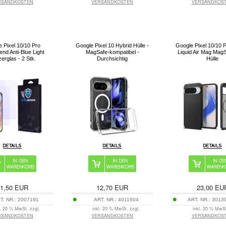
RSANDKOSTEN
VERSANDKOSTEN
VERSANDKOS
 Pixel 10/10 Pro
Google Pixel 10 Hybrid Hülle -
Google Pixel 10/10 
end Anti-Blue Light
MagSafe-kompatibel -
Liquid Air Mag Mag
erglas - 2 Stk.
Durchsichtig
Hülle
1,50
EUR
12,70
EUR
23,00
EU
T. NR.:
2007191
ART. NR.:
4011604
ART. NR.:
3013
l. 20 % MwSt. zzgl.
inkl. 20 % MwSt. zzgl.
inkl. 20 % MwSt
RSANDKOSTEN
VERSANDKOSTEN
VERSANDKOS