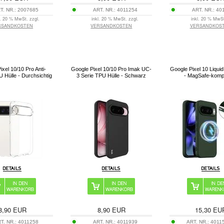
T. NR.:
2007685
ART. NR.:
4011254
ART. NR.:
40
l. 20 % MwSt. zzgl.
inkl. 20 % MwSt. zzgl.
inkl. 20 % MwSt
RSANDKOSTEN
VERSANDKOSTEN
VERSANDKOS
ixel 10/10 Pro Anti-
Google Pixel 10/10 Pro Imak UC-
Google Pixel 10 Liquid 
 Hülle - Durchsichtig
3 Serie TPU Hülle - Schwarz
- MagSafe-kompa
8,90
EUR
8,90
EUR
15,30
EU
T. NR.:
4011258
ART. NR.:
4011939
ART. NR.:
4011