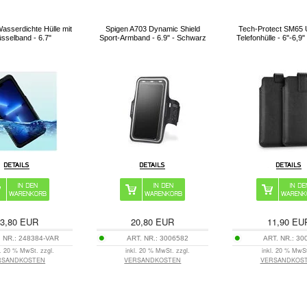
asserdichte Hülle mit
Spigen A703 Dynamic Shield
Tech-Protect SM65 U
sselband - 6.7"
Sport-Armband - 6.9" - Schwarz
Telefonhülle - 6"-6,9
3,80
EUR
20,80
EUR
11,90
EU
 NR.:
248384-VAR
ART. NR.:
3006582
ART. NR.:
30
l. 20 % MwSt. zzgl.
inkl. 20 % MwSt. zzgl.
inkl. 20 % MwSt
RSANDKOSTEN
VERSANDKOSTEN
VERSANDKOS