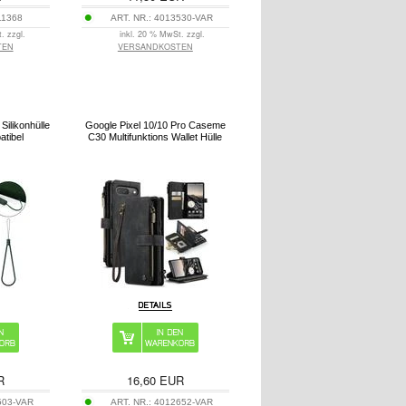
11368
ART. NR.:
4013530-VAR
. zzgl.
inkl. 20 % MwSt. zzgl.
TEN
VERSANDKOSTEN
Silikonhülle
Google Pixel 10/10 Pro Caseme
tibel
C30 Multifunktions Wallet Hülle
R
16,60
EUR
503-VAR
ART. NR.:
4012652-VAR