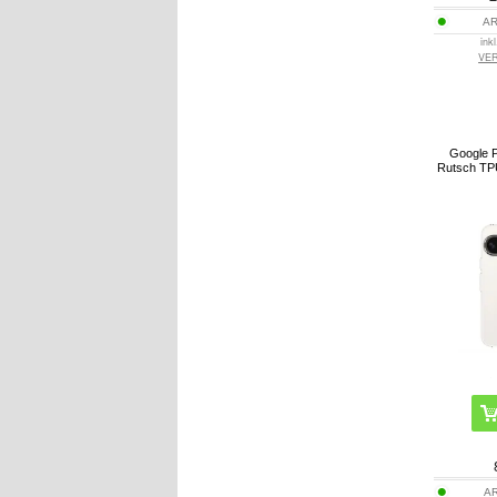
AR
ink
VE
Google P
Rutsch TPU
AR