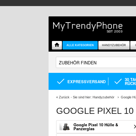
ALLE KATEGORIEN
HANDYZUBEHÖR
30 T
EXPRESSVERSAND
RÜCK
«
Zurück
- Sie sind hier:
Handyzubehör
Google Hü
GOOGLE PIXEL 10
Google Pixel 10 Hülle &
Panzerglas