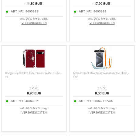
11,50
EUR
17,90
EUR
ART. NR.:
4000783
ART. NR.:
4000824
inkl. 20 % MwSt. zzgl.
inkl. 20 % MwSt. zzgl.
VERSANDKOSTEN
VERSANDKOSTEN
Google Pixel 8 Pro Eule Strass Wallet Hülle -
Tech-Protect Universal Wasserdichte Hülle -
rot
6.9"
12,70
11,50
8,90
EUR
8,00
EUR
ART. NR.:
4004386
ART. NR.:
2004212-VAR
inkl. 20 % MwSt. zzgl.
inkl. 20 % MwSt. zzgl.
VERSANDKOSTEN
VERSANDKOSTEN