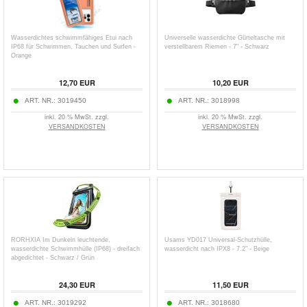
Wasserdichtes schwimmfähiges Etui nach
Universelle wasserdichte Gürteltasche mit
IP68 für Schwimmen, Tauchen und Surfen -
verstellbarem Riemen - 7" - Schwarz
Orange
12,70
EUR
10,20
EUR
ART. NR.:
3019450
ART. NR.:
3018998
inkl. 20 % MwSt. zzgl.
inkl. 20 % MwSt. zzgl.
VERSANDKOSTEN
VERSANDKOSTEN
RORHXIA Im Dunkeln leuchtende,
Usams YD017 Universal-Schutzhülle,
wasserdichte Schwimmhülle (IP68) - dreifach
wasserdicht nach IPX8 - 7.2" - Beige
abgedichtet - Schwarz / Grün
24,30
EUR
11,50
EUR
ART. NR.:
3019292
ART. NR.:
3018680