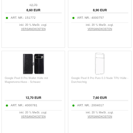
12,70
8,60
EUR
8,90
EUR
ART. NR.:
151772
ART. NR.:
4000757
inkl. 20 % MwSt. zzgl.
inkl. 20 % MwSt. zzgl.
VERSANDKOSTEN
VERSANDKOSTEN
Google Pixel 8 Pro Wallet Hülle mit
Google Pixel 8 Pro Puro 0.3 Nude TPU Hülle -
Magnetverschluss - Schwarz
Durchsichtig
12,70
EUR
7,60
EUR
ART. NR.:
4000781
ART. NR.:
2004017
inkl. 20 % MwSt. zzgl.
inkl. 20 % MwSt. zzgl.
VERSANDKOSTEN
VERSANDKOSTEN