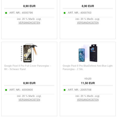
8,90
EUR
8,90
EUR
ART. NR.:
4000796
ART. NR.:
4000763
inkl. 20 % MwSt. zzgl.
inkl. 20 % MwSt. zzgl.
VERSANDKOSTEN
VERSANDKOSTEN
Google Pixel 8 Pro Full Cover Panzerglas -
Google Pixel 8 Pro BlueDefend Anti-Blue Light
9H - Schwarz Rand
Panzerglas - 2 Stk.
19,20
8,90
EUR
11,50
EUR
ART. NR.:
4000800
ART. NR.:
2005708
inkl. 20 % MwSt. zzgl.
inkl. 20 % MwSt. zzgl.
VERSANDKOSTEN
VERSANDKOSTEN