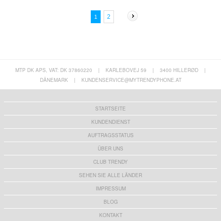
2
1
MTP DK APS, VAT: DK 37860220
|
KARLEBOVEJ 59
|
3400 HILLERØD
|
DÄNEMARK
|
KUNDENSERVICE@MYTRENDYPHONE.AT
STARTSEITE
KUNDENDIENST
AUFTRAGSSTATUS
ÜBER UNS
CLUB TRENDY
SEHEN SIE ALLE LÄNDER
IMPRESSUM
BLOG
KONTAKT