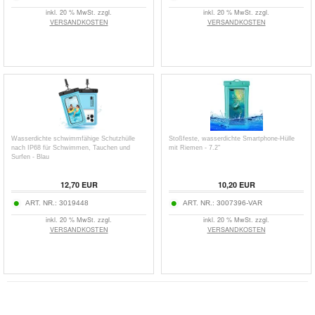
inkl. 20 % MwSt. zzgl.
inkl. 20 % MwSt. zzgl.
VERSANDKOSTEN
VERSANDKOSTEN
Wasserdichte schwimmfähige Schutzhülle
Stoßfeste, wasserdichte Smartphone-Hülle
nach IP68 für Schwimmen, Tauchen und
mit Riemen - 7.2"
Surfen - Blau
12,70
EUR
10,20
EUR
ART. NR.:
3019448
ART. NR.:
3007396-VAR
inkl. 20 % MwSt. zzgl.
inkl. 20 % MwSt. zzgl.
VERSANDKOSTEN
VERSANDKOSTEN