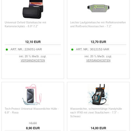
Universal Oxford Gürteltasche mit
Leichte Laufgürteltasche mit Reflektorstreifen
Kartensteckplatz - 6.9"-7.2"
und Reißverschlusstaschen - 7.2"
12,10
EUR
12,70
EUR
ART. NR.:
226051-VAR
ART. NR.:
3012152-VAR
inkl. 20 % MwSt. zzgl.
inkl. 20 % MwSt. zzgl.
VERSANDKOSTEN
VERSANDKOSTEN
Tech-Protect Universal Wasserdichte Hülle -
Wasserdichte, schwimmfähige Handyhülle
6.9" - Rosa
nach IPX8 mit zwei Staufächern - 7.5" -
Schwarz
16,60
8,90
EUR
14,00
EUR