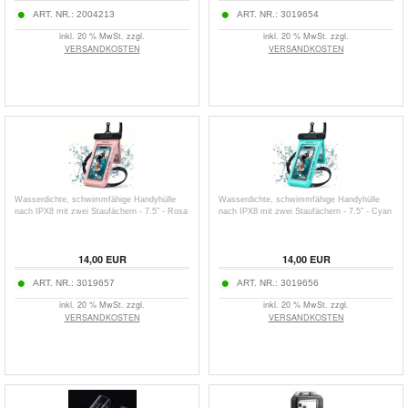
ART. NR.:
2004213
ART. NR.:
3019654
inkl. 20 % MwSt. zzgl.
inkl. 20 % MwSt. zzgl.
VERSANDKOSTEN
VERSANDKOSTEN
Wasserdichte, schwimmfähige Handyhülle
Wasserdichte, schwimmfähige Handyhülle
nach IPX8 mit zwei Staufächern - 7.5" - Rosa
nach IPX8 mit zwei Staufächern - 7.5" - Cyan
14,00
EUR
14,00
EUR
ART. NR.:
3019657
ART. NR.:
3019656
inkl. 20 % MwSt. zzgl.
inkl. 20 % MwSt. zzgl.
VERSANDKOSTEN
VERSANDKOSTEN