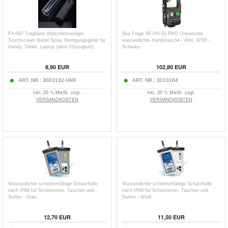
FA-007 Tragbarer Bildschirmreiniger
Sea Frogs SF-PH-01-PRO Universelle
Touchscreen Nebel Spray Reinigungsgerät für
wasserdichte Handytasche - 40m, IPX8 -
Handy, Tablet, Laptop (ohne Flüssigkeit)
Schwarz
8,90
EUR
102,80
EUR
ART. NR.:
3003132-VAR
ART. NR.:
3013164
inkl. 20 % MwSt. zzgl.
inkl. 20 % MwSt. zzgl.
VERSANDKOSTEN
VERSANDKOSTEN
Wasserdichte schwimmfähige Schutzhülle
Wasserdichte schwimmfähige Schutzhülle
nach IP68 für Schwimmen, Tauchen und
nach IP68 für Schwimmen, Tauchen und
Surfen - Grau
Surfen - Weiß
12,70
EUR
11,50
EUR