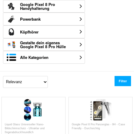
Google Pixel 8 Pro
Handyhalterung
Powerbank
Köpfhörer
Gestalte dein eigenes
Google Pixel 8 Pro Hülle
Alle Kategorien
Filter
Liquid Glass Universeller Nano-
Google Pixel 8 Pro Panzerglas - 9H - Case
Bildschirmschutz - Ultraklar und
Friendly - Durchsichtig
fingerabdruckfreundlich