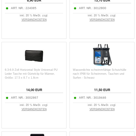
8,90
EUR
13,70
EUR
ART. NR.:
224085
ART. NR.:
3012800
inkl. 20 % MwSt. zzgl.
inkl. 20 % MwSt. zzgl.
VERSANDKOSTEN
VERSANDKOSTEN
6.3-6.9 Zoll Horizontal Style Universal PU
Wasserdichte schwimmfähige Schutzhülle
Leder Tasche mit Gürtelclip für Männer,
nach IP68 für Schwimmen, Tauchen und
Größe: 17.5 x 8.7 x 1.8cm
Surfen - Schwarz
14,00
EUR
11,50
EUR
ART. NR.:
3002867
ART. NR.:
3019446
inkl. 20 % MwSt. zzgl.
inkl. 20 % MwSt. zzgl.
VERSANDKOSTEN
VERSANDKOSTEN