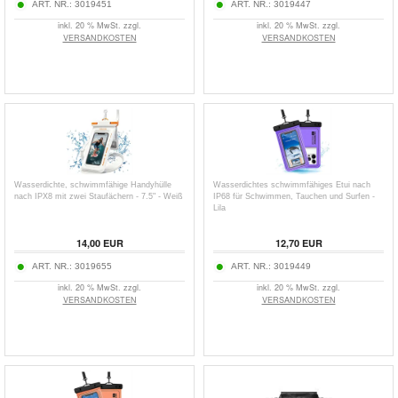
ART. NR.:
3019451
ART. NR.:
3019447
inkl. 20 % MwSt. zzgl.
inkl. 20 % MwSt. zzgl.
VERSANDKOSTEN
VERSANDKOSTEN
Wasserdichte, schwimmfähige Handyhülle
Wasserdichtes schwimmfähiges Etui nach
nach IPX8 mit zwei Staufächern - 7.5" - Weiß
IP68 für Schwimmen, Tauchen und Surfen -
Lila
14,00
EUR
12,70
EUR
ART. NR.:
3019655
ART. NR.:
3019449
inkl. 20 % MwSt. zzgl.
inkl. 20 % MwSt. zzgl.
VERSANDKOSTEN
VERSANDKOSTEN