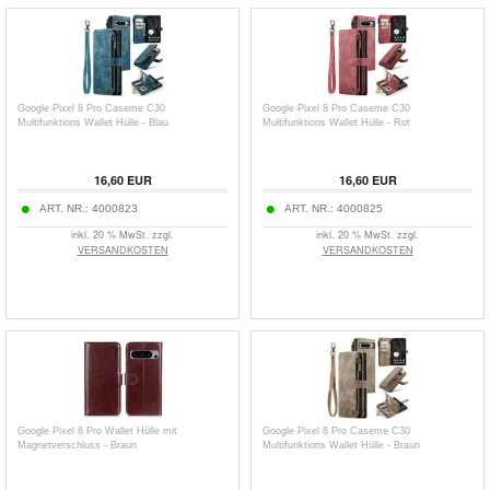
Google Pixel 8 Pro Caseme C30
Google Pixel 8 Pro Caseme C30
Multifunktions Wallet Hülle - Blau
Multifunktions Wallet Hülle - Rot
16,60
EUR
16,60
EUR
ART. NR.:
4000823
ART. NR.:
4000825
inkl. 20 % MwSt. zzgl.
inkl. 20 % MwSt. zzgl.
VERSANDKOSTEN
VERSANDKOSTEN
Google Pixel 8 Pro Wallet Hülle mit
Google Pixel 8 Pro Caseme C30
Magnetverschluss - Braun
Multifunktions Wallet Hülle - Braun