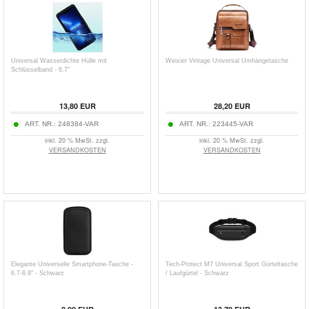
Universal Wasserdichte Hülle mit
Weixier Vintage Universal Umhängetasche
Schlüsselband - 6.7"
13,80
EUR
28,20
EUR
ART. NR.:
248384-VAR
ART. NR.:
223445-VAR
inkl. 20 % MwSt. zzgl.
inkl. 20 % MwSt. zzgl.
VERSANDKOSTEN
VERSANDKOSTEN
Elegante Universelle Smartphone-Tasche -
Tech-Protect M7 Universal Sport Gürteltasche
6.7-6.9" - Schwarz
/ Laufgürtel - Schwarz