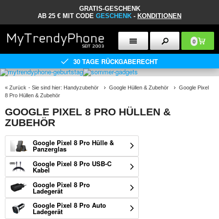
GRATIS-GESCHENK
AB 25 € MIT CODE
GESCHENK
-
KONDITIONEN
0
30 TAGE RÜCKGABERECHT
«
Zurück
- Sie sind hier:
Handyzubehör
Google Hüllen & Zubehör
Google Pixel
8 Pro Hüllen & Zubehör
GOOGLE PIXEL 8 PRO HÜLLEN &
ZUBEHÖR
Google Pixel 8 Pro Hülle &
Panzerglas
Google Pixel 8 Pro USB-C
Kabel
Google Pixel 8 Pro
Ladegerät
Google Pixel 8 Pro Auto
Ladegerät