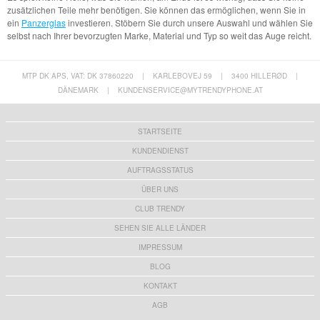
zusätzlichen Teile mehr benötigen. Sie können das ermöglichen, wenn Sie in
ein
Panzerglas
investieren. Stöbern Sie durch unsere Auswahl und wählen Sie
selbst nach Ihrer bevorzugten Marke, Material und Typ so weit das Auge reicht.
MTP DK APS, VAT: DK 37860220
|
KARLEBOVEJ 59
|
3400 HILLERØD
|
DÄNEMARK
|
KUNDENSERVICE@MYTRENDYPHONE.AT
STARTSEITE
KUNDENDIENST
AUFTRAGSSTATUS
ÜBER UNS
CLUB TRENDY
SEHEN SIE ALLE LÄNDER
IMPRESSUM
BLOG
KONTAKT
AGB