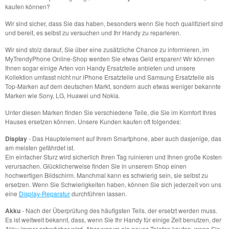
kaufen können?
Wir sind sicher, dass Sie das haben, besonders wenn Sie hoch qualifiziert sind
und bereit, es selbst zu versuchen und Ihr Handy zu reparieren.
Wir sind stolz darauf, Sie über eine zusätzliche Chance zu informieren, im
MyTrendyPhone Online-Shop werden Sie etwas Geld ersparen! Wir können
Ihnen sogar einige Arten von Handy Ersatzteile anbieten und unsere
Kollektion umfasst nicht nur iPhone Ersatzteile und Samsung Ersatzteile als
Top-Marken auf dem deutschen Markt, sondern auch etwas weniger bekannte
Marken wie Sony, LG, Huawei und Nokia.
Unter diesen Marken finden Sie verschiedene Teile, die Sie im Komfort Ihres
Hauses ersetzen können. Unsere Kunden kaufen oft folgendes:
Display
- Das Hauptelement auf Ihrem Smartphone, aber auch dasjenige, das
am meisten gefährdet ist.
Ein einfacher Sturz wird sicherlich Ihren Tag ruinieren und Ihnen große Kosten
verursachen. Glücklicherweise finden Sie in unserem Shop einen
hochwertigen Bildschirm. Manchmal kann es schwierig sein, sie selbst zu
ersetzen. Wenn Sie Schwierigkeiten haben, können Sie sich jederzeit von uns
eine
Display-Reparatur
durchführen lassen.
Akku
- Nach der Überprüfung des häufigsten Teils, der ersetzt werden muss.
Es ist weltweit bekannt, dass, wenn Sie Ihr Handy für einige Zeit benutzen, der
Akku immer schwächer wird. Aber warum ein neues Telefon kaufen, wenn Sie