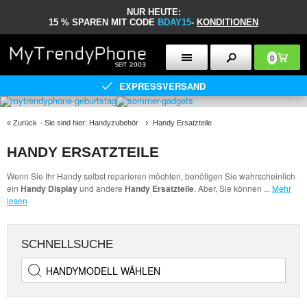
NUR HEUTE:
15 % SPAREN MIT CODE
BDAY15
-
KONDITIONEN
0
EXPRESSVERSAND
«
Zurück
- Sie sind hier:
Handyzubehör
Handy Ersatzteile
HANDY ERSATZTEILE
Wenn Sie Ihr Handy selbst reparieren möchten, benötigen Sie wahrscheinlich
ein
Handy Display
und andere
Handy Ersatzteile
. Aber, Sie können
...
Mehr
lesen
SCHNELLSUCHE