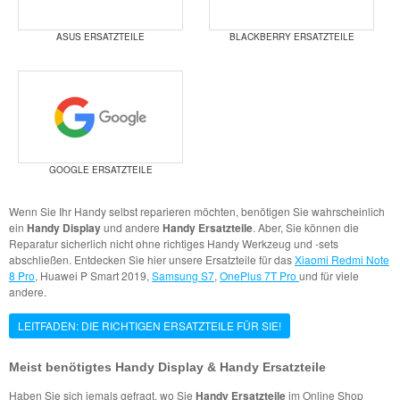
ASUS ERSATZTEILE
BLACKBERRY ERSATZTEILE
GOOGLE ERSATZTEILE
Wenn Sie Ihr Handy selbst reparieren möchten, benötigen Sie wahrscheinlich
ein
Handy Display
und andere
Handy Ersatzteile
. Aber, Sie können die
Reparatur sicherlich nicht ohne richtiges Handy Werkzeug und -sets
abschließen. Entdecken Sie hier unsere Ersatzteile für das
Xiaomi Redmi Note
8 Pro
, Huawei P Smart 2019,
Samsung S7
,
OnePlus 7T Pro
und für viele
andere.
LEITFADEN: DIE RICHTIGEN ERSATZTEILE FÜR SIE!
Meist benötigtes Handy Display & Handy Ersatzteile
Haben Sie sich jemals gefragt, wo Sie
Handy Ersatzteile
im Online Shop