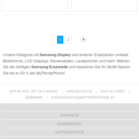
2
1
Unsere Kategorie mit
Samsung Display
und anderen Ersatzteilen umfasst
Bildschirme, LCD-Displays, Kameratasten, Lautsprecher und mehr. Wählen
Sie die richtigen
Samsung Ersatzteile
und reparieren Sie Ihr Gerät! Sparen
Sie bis zu 50 % bei MyTrendyPhone!
MTP DK APS, VAT: DK 37860220
|
KARLEBOVEJ 59
|
3400 HILLERØD
|
DÄNEMARK
|
KUNDENSERVICE@MYTRENDYPHONE.AT
STARTSEITE
KUNDENDIENST
AUFTRAGSSTATUS