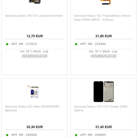
Samsung Galaxy A07 4G Lautsprechermodul
Samsung Galaxy A12 Fingerabdruck-Sensor-
Kabel GH96-14087A - Schwarz
12,70
EUR
21,80
EUR
ART. NR.:
270023
ART. NR.:
228364
inkl. 20 % MwSt. zzgl.
inkl. 20 % MwSt. zzgl.
VERSANDKOSTEN
VERSANDKOSTEN
Samsung Galaxy A15 Akku EB-BA156ABY -
Samsung Galaxy A15 LCD Display GH82-
4900mAh
33637A
33,30
EUR
51,40
EUR
ART. NR.:
269694
ART. NR.:
269695