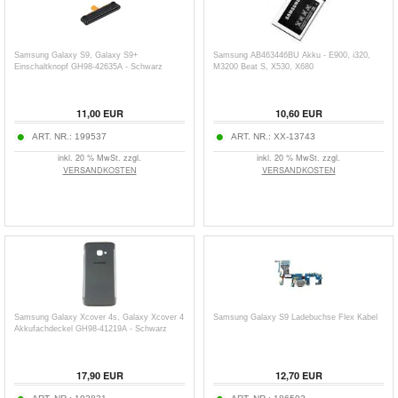
Samsung Galaxy S9, Galaxy S9+
Samsung AB463446BU Akku - E900, i320,
Einschaltknopf GH98-42635A - Schwarz
M3200 Beat S, X530, X680
11,00
EUR
10,60
EUR
ART. NR.:
199537
ART. NR.:
XX-13743
inkl. 20 % MwSt. zzgl.
inkl. 20 % MwSt. zzgl.
VERSANDKOSTEN
VERSANDKOSTEN
Samsung Galaxy Xcover 4s, Galaxy Xcover 4
Samsung Galaxy S9 Ladebuchse Flex Kabel
Akkufachdeckel GH98-41219A - Schwarz
17,90
EUR
12,70
EUR