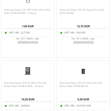
Samsung Galaxy A51 SIM & MicroSD Karten
Samsung Galaxy A53 5G Haupt-Flex Kabel
Halter GH98-45036B - Schwarz
GH59-15554A
7,60
EUR
12,70
EUR
ART. NR.:
217799
ART. NR.:
240780
inkl. 20 % MwSt. zzgl.
inkl. 20 % MwSt. zzgl.
VERSANDKOSTEN
VERSANDKOSTEN
Samsung Galaxy A53 5G SIM & MicroSD
Samsung Galaxy A54 5G SIM & MicroSD
Karten Halter GH98-47263A - Schwarz
Karten Halter GH98-48072A
10,20
EUR
6,30
EUR
ART. NR.:
240804
ART. NR.:
257535-VAR