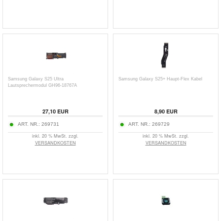
Samsung Galaxy S25 Ultra
Samsung Galaxy S25+ Haupt-Flex Kabel
Lautsprechermodul GH96-18767A
27,10
EUR
8,90
EUR
ART. NR.:
269731
ART. NR.:
269729
inkl. 20 % MwSt. zzgl.
inkl. 20 % MwSt. zzgl.
VERSANDKOSTEN
VERSANDKOSTEN