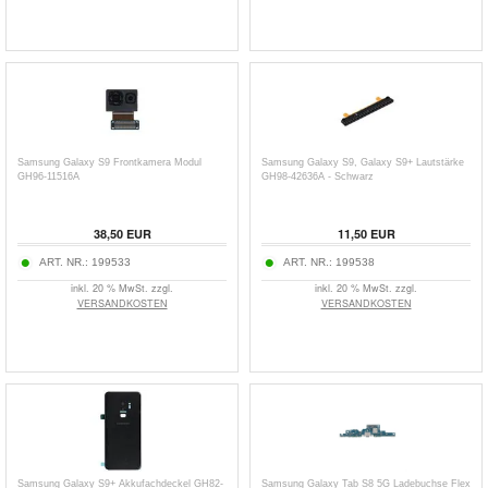
Samsung Galaxy S9 Frontkamera Modul
Samsung Galaxy S9, Galaxy S9+ Lautstärke
GH96-11516A
GH98-42636A - Schwarz
38,50
EUR
11,50
EUR
ART. NR.:
199533
ART. NR.:
199538
inkl. 20 % MwSt. zzgl.
inkl. 20 % MwSt. zzgl.
VERSANDKOSTEN
VERSANDKOSTEN
Samsung Galaxy S9+ Akkufachdeckel GH82-
Samsung Galaxy Tab S8 5G Ladebuchse Flex