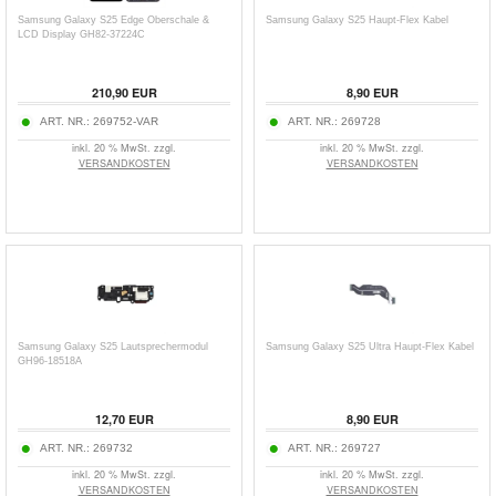
Samsung Galaxy S25 Edge Oberschale &
Samsung Galaxy S25 Haupt-Flex Kabel
LCD Display GH82-37224C
210,90
EUR
8,90
EUR
ART. NR.:
269752-VAR
ART. NR.:
269728
inkl. 20 % MwSt. zzgl.
inkl. 20 % MwSt. zzgl.
VERSANDKOSTEN
VERSANDKOSTEN
Samsung Galaxy S25 Lautsprechermodul
Samsung Galaxy S25 Ultra Haupt-Flex Kabel
GH96-18518A
12,70
EUR
8,90
EUR
ART. NR.:
269732
ART. NR.:
269727
inkl. 20 % MwSt. zzgl.
inkl. 20 % MwSt. zzgl.
VERSANDKOSTEN
VERSANDKOSTEN