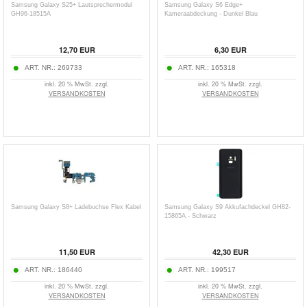
Samsung Galaxy S25+ Lautsprechermodul
Samsung Galaxy S6 Edge+
GH96-18515A
Kameraabdeckung - Dunkel Blau
12,70
EUR
6,30
EUR
ART. NR.:
269733
ART. NR.:
165318
inkl. 20 % MwSt. zzgl.
inkl. 20 % MwSt. zzgl.
VERSANDKOSTEN
VERSANDKOSTEN
Samsung Galaxy S8+ Ladebuchse Flex Kabel
Samsung Galaxy S9 Akkufachdeckel GH82-
15865A - Schwarz
11,50
EUR
42,30
EUR
ART. NR.:
186440
ART. NR.:
199517
inkl. 20 % MwSt. zzgl.
inkl. 20 % MwSt. zzgl.
VERSANDKOSTEN
VERSANDKOSTEN