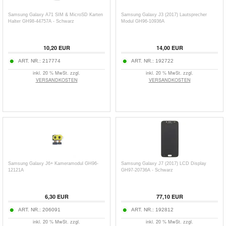
Samsung Galaxy A71 SIM & MicroSD Karten
Samsung Galaxy J3 (2017) Lautsprecher
Halter GH98-44757A - Schwarz
Modul GH96-10936A
10,20
EUR
14,00
EUR
ART. NR.:
217774
ART. NR.:
192722
inkl. 20 % MwSt. zzgl.
inkl. 20 % MwSt. zzgl.
VERSANDKOSTEN
VERSANDKOSTEN
Samsung Galaxy J6+ Kameramodul GH96-
Samsung Galaxy J7 (2017) LCD Display
12121A
GH97-20736A - Schwarz
6,30
EUR
77,10
EUR
ART. NR.:
206091
ART. NR.:
192812
inkl. 20 % MwSt. zzgl.
inkl. 20 % MwSt. zzgl.