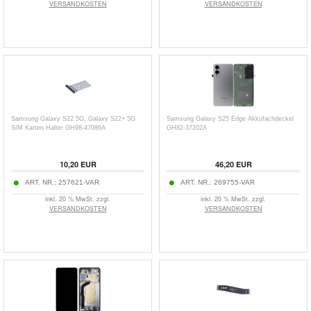
VERSANDKOSTEN
VERSANDKOSTEN
Samsung Galaxy S22 5G, Galaxy S22+ 5G
Samsung Galaxy S25 Edge Akkufachdeckel
SIM Karten Halter GH98-47086A
GH82-37202A
10,20
EUR
46,20
EUR
ART. NR.:
257621-VAR
ART. NR.:
269755-VAR
inkl. 20 % MwSt. zzgl.
inkl. 20 % MwSt. zzgl.
VERSANDKOSTEN
VERSANDKOSTEN