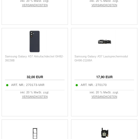
inkl. 20 % MwSt. zzgl.
inkl. 20 % MwSt. zzgl.
VERSANDKOSTEN
VERSANDKOSTEN
Samsung Galaxy A57 Akkufachdeckel GH82-
Samsung Galaxy A57 Lautsprechermodul
39158B
GH96-21168A
32,00
EUR
17,90
EUR
ART. NR.:
270173-VAR
ART. NR.:
270170
inkl. 20 % MwSt. zzgl.
inkl. 20 % MwSt. zzgl.
VERSANDKOSTEN
VERSANDKOSTEN