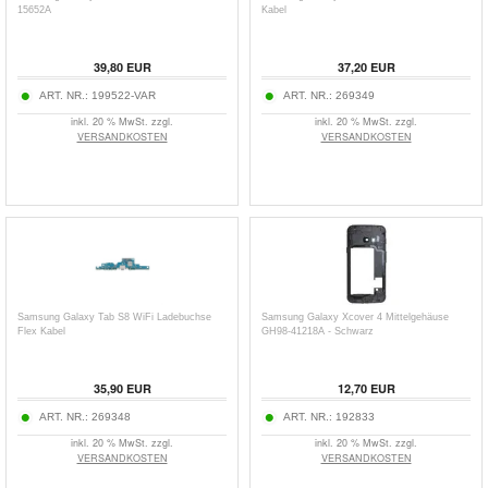
15652A
Kabel
39,80
EUR
37,20
EUR
ART. NR.:
199522-VAR
ART. NR.:
269349
inkl. 20 % MwSt. zzgl.
inkl. 20 % MwSt. zzgl.
VERSANDKOSTEN
VERSANDKOSTEN
Samsung Galaxy Tab S8 WiFi Ladebuchse
Samsung Galaxy Xcover 4 Mittelgehäuse
Flex Kabel
GH98-41218A - Schwarz
35,90
EUR
12,70
EUR
ART. NR.:
269348
ART. NR.:
192833
inkl. 20 % MwSt. zzgl.
inkl. 20 % MwSt. zzgl.
VERSANDKOSTEN
VERSANDKOSTEN