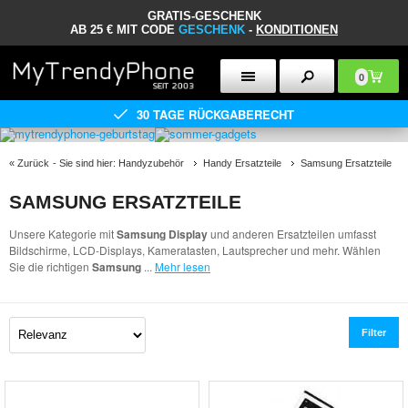
GRATIS-GESCHENK
AB 25 € MIT CODE
GESCHENK
-
KONDITIONEN
0
30 TAGE RÜCKGABERECHT
«
Zurück
- Sie sind hier:
Handyzubehör
Handy Ersatzteile
Samsung Ersatzteile
SAMSUNG ERSATZTEILE
Unsere Kategorie mit
Samsung Display
und anderen Ersatzteilen umfasst
Bildschirme, LCD-Displays, Kameratasten, Lautsprecher und mehr. Wählen
Sie die richtigen
Samsung
...
Mehr lesen
Filter