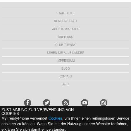
STARTSEITE
KUNDENDIENST
AUFTRAGSSTATUS
ÜBER UNS
CLUB TRENDY
SEHEN SIE ALLE LÄNDER
IMPRESSUM
BLOG
KONTAKT
AGB
ZUSTIMMUNG ZUR VERWENDUNG VON
COOKIES
MyTrendyPhone verwendet
Cookies
, um Ihnen einen reibungslosen Service
WIR UNTERSTÜTZEN MIT STOLZ:
anbieten zu können. Wenn Sie mit der Nutzung unserer Website fortfahren,
erklären Sie sich damit einverstanden.