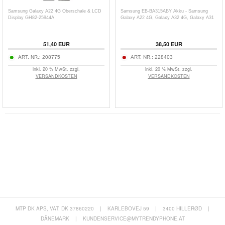
Samsung Galaxy A22 4G Oberschale & LCD
Samsung EB-BA315ABY Akku - Samsung
Display GH82-25944A
Galaxy A22 4G, Galaxy A32 4G, Galaxy A31
51,40
EUR
38,50
EUR
ART. NR.:
208775
ART. NR.:
228403
inkl. 20 % MwSt. zzgl.
inkl. 20 % MwSt. zzgl.
VERSANDKOSTEN
VERSANDKOSTEN
MTP DK APS, VAT: DK 37860220
|
KARLEBOVEJ 59
|
3400 HILLERØD
|
DÄNEMARK
|
KUNDENSERVICE@MYTRENDYPHONE.AT