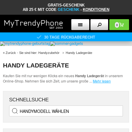
GRATIS-GESCHENK
AB 25 € MIT CODE
GESCHENK
-
KONDITIONEN
0
30 TAGE RÜCKGABERECHT
«
Zurück
- Sie sind hier:
Handyzubehör
Handy Ladegeräte
HANDY LADEGERÄTE
Kaufen Sie mit nur wenigen Klicks ein neues
Handy Ladegerät
in unserem
Online-Shop. Nehmen Sie sich Zeit, um unsere große
...
Mehr lesen
SCHNELLSUCHE