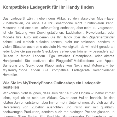
Kompatibles Ladegerät für Ihr Handy finden
Das Ladegerät zählt, neben dem Akku, zu den absoluten Must-Have-
Zubehörteilen, da ohne sie Ihr Smartphone nicht funktionieren kann.
Meistens sind diese im Lieferumfang enthalten, aber nicht zu vergessen,
ist die Nutzung von Dockingstationen, Ladekabeln, Powerbanks, oder
Modelle fürs Auto, mit denen Sie Ihr Handy über den Zigarettenzünder
schnell und einfach aufladen können, nicht nur praktisch, sondern in
vielen Situation auch eine absolute Notwendigkeit, da wir nicht gerade an
jeder Ecke die passende Steckdose verwenden können – besonders auf
Reisen in fernen Ländern. Egal welches Smartphone- oder älteres
Handymodell Sie besitzen, die Flaggschiff-Mobiltelefone von Apple,
Samsung und Sony, oder Klapphandys von Nokia und Motorola – bei
MyTrendyPhone finden Sie kompatible
Ladegeräte
verschiedener
Hersteller.
Wie Sie im MyTrendyPhone Onlineshop ein Ladegerät
bestellen
Wir können nicht leugnen, dass sich der Kauf von Original-Zubehör immer
lohnt, egal ob es sich um Akkus, Cover oder Hüllen handelt. In den
letzten Jahren entstehen aber immer mehr Unternehmen, die sich auf die
Herstellung von Zubehör ausrichten und nicht nur mit qualitativ
hochwertigen Produkten, sondern auch mit niedrigen Preisen glänzen. In
unserem Shop finden Sie Produkte Namenswerter Dritthersteller, wie