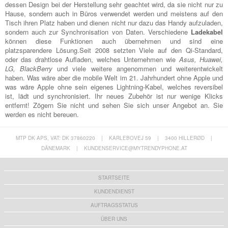
dessen Design bei der Herstellung sehr geachtet wird, da sie nicht nur zu
Hause, sondern auch in Büros verwendet werden und meistens auf den
Tisch ihren Platz haben und dienen nicht nur dazu das Handy aufzuladen,
sondern auch zur Synchronisation von Daten. Verschiedene
Ladekabel
können diese Funktionen auch übernehmen und sind eine
platzsparendere Lösung.Seit 2008 setzten Viele auf den Qi-Standard,
oder das drahtlose Aufladen, welches Unternehmen wie
Asus, Huawei,
LG, BlackBerry
und viele weitere angenommen und weiterentwickelt
haben. Was wäre aber die mobile Welt im 21. Jahrhundert ohne Apple und
was wäre Apple ohne sein eigenes Lightning-Kabel, welches reversibel
ist, lädt und synchronisiert. Ihr neues Zubehör ist nur wenige Klicks
entfernt! Zögern Sie nicht und sehen Sie sich unser Angebot an. Sie
werden es nicht bereuen.
MTP DK APS, VAT: DK 37860220
|
KARLEBOVEJ 59
|
3400 HILLERØD
|
DÄNEMARK
|
KUNDENSERVICE@MYTRENDYPHONE.AT
STARTSEITE
KUNDENDIENST
AUFTRAGSSTATUS
ÜBER UNS