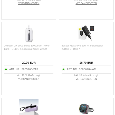
VERSANDKOSTEN
VERSANDKOSTEN
Joyroom JR-L012 Bunte 10000mAh Power
Baseus GaN5 Pro 65W Wandladegerät -
Bank - USB-C & Lightning Kabel, 22.5W
2xUSB-C, USB-A
20,70
EUR
28,70
EUR
ART. NR.:
3005763-VAR
ART. NR.:
3005628-VAR
inkl. 20 % MwSt. zzgl.
inkl. 20 % MwSt. zzgl.
VERSANDKOSTEN
VERSANDKOSTEN