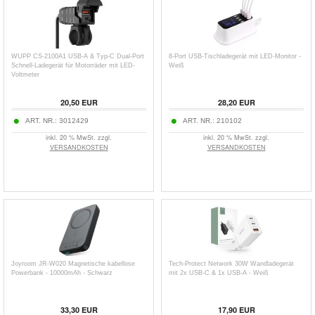
WUPP CS-2100A1 USB-A & Typ-C Dual-Port
8-Port USB-Tischladegerät mit LED-Monitor -
Schnell-Ladegerät für Motorräder mit LED-
Weiß
Voltmeter
20,50
EUR
28,20
EUR
ART. NR.:
3012429
ART. NR.:
210102
inkl. 20 % MwSt. zzgl.
inkl. 20 % MwSt. zzgl.
VERSANDKOSTEN
VERSANDKOSTEN
Joyroom JR-W020 Magnetische kabellose
Tech-Protect Network 30W Wandladegerät
Powerbank - 10000mAh - Schwarz
mit 2x USB-C & 1x USB-A - Weiß
33,30
EUR
17,90
EUR