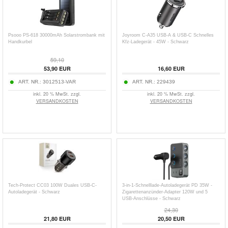
Psooo PS-618 30000mAh Solarstrombank mit
Joyroom C-A35 USB-A & USB-C Schnelles
Handkurbel
Kfz-Ladegerät - 45W - Schwarz
59,10
53,90
EUR
16,60
EUR
ART. NR.:
3012513-VAR
ART. NR.:
229439
inkl. 20 % MwSt. zzgl.
inkl. 20 % MwSt. zzgl.
VERSANDKOSTEN
VERSANDKOSTEN
Tech-Protect CC03 100W Duales USB-C-
3-in-1-Schnelllade-Autoladegerät PD 35W -
Autoladegerät - Schwarz
Zigarettenanzünder-Adapter 120W und 5
USB-Anschlüsse - Schwarz
24,30
21,80
EUR
20,50
EUR