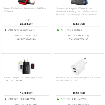
Psooo PS-400 Solar Powerbank - 4xUSB-A,
Solarstrom-Ladegerät 20000mAh mit
30000mAh
drahtloser Aufladung, 3x USB-Anschlüsse,
Dual-LED-Taschenlampe - Blau / Schwarz
46,20
38,50
EUR
43,60
EUR
ART. NR.:
235527-VAR
ART. NR.:
3008522
inkl. 20 % MwSt. zzgl.
inkl. 20 % MwSt. zzgl.
VERSANDKOSTEN
VERSANDKOSTEN
Baseus Compact Schnellladegerät 30W -
Baseus Compact Wand-ladegerät mit 2 USB-
USB-C PD, 2xUSB
Anschlüssen - 10.5W
15,60
EUR
13,90
EUR
ART. NR.:
3005642-VAR
ART. NR.:
245164-VAR
inkl. 20 % MwSt. zzgl.
inkl. 20 % MwSt. zzgl.