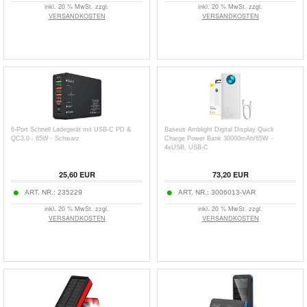
inkl. 20 % MwSt. zzgl.
inkl. 20 % MwSt. zzgl.
VERSANDKOSTEN
VERSANDKOSTEN
6-Port Schnell Ladegerät mit USB-C PD &
Baseus Amblight Digital Display Quick
QC3.0 - 65W - Schwarz
Charge Power Bank 30000mAh/65W -
4xUSB, USB-C
25,60
EUR
73,20
EUR
ART. NR.:
235229
ART. NR.:
3006013-VAR
inkl. 20 % MwSt. zzgl.
inkl. 20 % MwSt. zzgl.
VERSANDKOSTEN
VERSANDKOSTEN