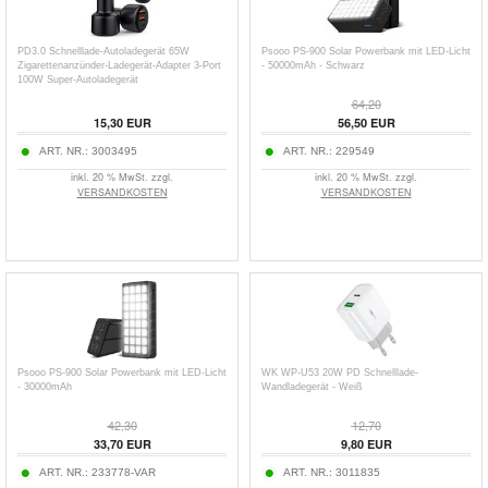
PD3.0 Schnelllade-Autoladegerät 65W
Psooo PS-900 Solar Powerbank mit LED-Licht
Zigarettenanzünder-Ladegerät-Adapter 3-Port
- 50000mAh - Schwarz
100W Super-Autoladegerät
64,20
15,30
EUR
56,50
EUR
ART. NR.:
3003495
ART. NR.:
229549
inkl. 20 % MwSt. zzgl.
inkl. 20 % MwSt. zzgl.
VERSANDKOSTEN
VERSANDKOSTEN
Psooo PS-900 Solar Powerbank mit LED-Licht
WK WP-U53 20W PD Schnelllade-
- 30000mAh
Wandladegerät - Weiß
42,30
12,70
33,70
EUR
9,80
EUR
ART. NR.:
233778-VAR
ART. NR.:
3011835