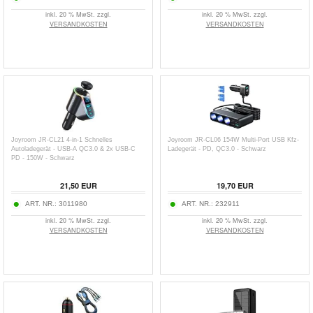
inkl. 20 % MwSt. zzgl.
inkl. 20 % MwSt. zzgl.
VERSANDKOSTEN
VERSANDKOSTEN
Joyroom JR-CL21 4-in-1 Schnelles
Joyroom JR-CL06 154W Multi-Port USB Kfz-
Autoladegerät - USB-A QC3.0 & 2x USB-C
Ladegerät - PD, QC3.0 - Schwarz
PD - 150W - Schwarz
21,50
EUR
19,70
EUR
ART. NR.:
3011980
ART. NR.:
232911
inkl. 20 % MwSt. zzgl.
inkl. 20 % MwSt. zzgl.
VERSANDKOSTEN
VERSANDKOSTEN