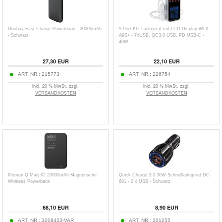
Goobay Fast Charge Powerbank - 20000mAh
9-Port Kfz-Ladegerät mit LCD-Display WLX-
- Schwarz
A9S+ - 7xUSB, QC3.0 USB, PD USB-C -
40W
27,30
EUR
22,10
EUR
ART. NR.:
215773
ART. NR.:
226754
inkl. 20 % MwSt. zzgl.
inkl. 20 % MwSt. zzgl.
VERSANDKOSTEN
VERSANDKOSTEN
Momax Q.Mag X2 20000mAh Magnetische
Quick Charge 3.0 30W Schnellladegerät DC-
Wireless Powerbank
681 - 2 x USB - Schwarz
68,10
EUR
8,90
EUR
ART. NR.:
3008422-VAR
ART. NR.:
201255