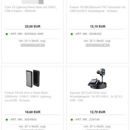
Cyke X3 Lightning Power Bank mit USB-C,
Forever TR-360 Bluetooth FM Transmitter mit
USB-A Kabeln - 5000mAh
USB-A/USB-C Autoladegerät - Schwarz
23,00
EUR
12,10
EUR
ART. NR.:
3005841-VAR
ART. NR.:
3008282
inkl. 20 % MwSt. zzgl.
inkl. 20 % MwSt. zzgl.
VERSANDKOSTEN
VERSANDKOSTEN
Forever TB-411 All-in-1 Power Bank
Joyroom JR-CL05 5-Port Auto
10000mAh - USB-C, USB-A, Lightning,
Schnellladegerät - 2x PD USB-C, 3x QC3.0
microUSB - Schwarz
USB - 72W
18,60
EUR
12,70
EUR
ART. NR.:
3004943
ART. NR.:
226746
inkl. 20 % MwSt. zzgl.
inkl. 20 % MwSt. zzgl.