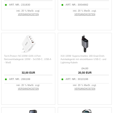
ART. NR.:
231830
ART. NR.:
3004682
inkl. 20 % MwSt. zzgl.
inkl. 20 % MwSt. zzgl.
VERSANDKOSTEN
VERSANDKOSTEN
Tech-Protect NC100W-GAN 4-Port-
X16 100W Superschnelles 180-Grad-Dreh-
Netzwerkladegerät 100W - 3xUSB-C, USB-A
Autoladegerät mit einziehbaren USB-C- und
- Weiß
Lightning-Kabeln
24,30
32,00
EUR
20,50
EUR
ART. NR.:
266199
ART. NR.:
3010196
inkl. 20 % MwSt. zzgl.
inkl. 20 % MwSt. zzgl.
VERSANDKOSTEN
VERSANDKOSTEN