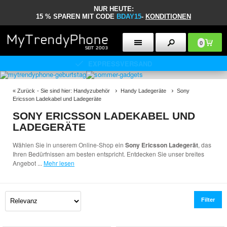
NUR HEUTE:
15 % SPAREN MIT CODE
BDAY15
-
KONDITIONEN
0
30 TAGE RÜCKGABERECHT
«
Zurück
- Sie sind hier:
Handyzubehör
Handy Ladegeräte
Sony
Ericsson Ladekabel und Ladegeräte
SONY ERICSSON LADEKABEL UND
LADEGERÄTE
Wählen Sie in unserem Online-Shop ein
Sony Ericsson Ladegerät
, das
Ihren Bedürfnissen am besten entspricht. Entdecken Sie unser breites
Angebot
...
Mehr lesen
Filter