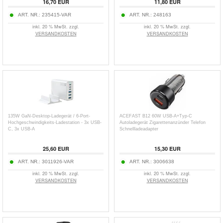
16,70
EUR
11,80
EUR
ART. NR.:
235415-VAR
ART. NR.:
248163
inkl. 20 % MwSt. zzgl.
inkl. 20 % MwSt. zzgl.
VERSANDKOSTEN
VERSANDKOSTEN
135W GaN-Desktop-Ladegerät / 6-Port-
ACEFAST B12 60W USB-A+Typ-C
Hochgeschwindigkeits-Ladestation - 3x USB-
Autoladegerät Zigarettenanzünder Telefon
C, 3x USB-A
Schnellladeadapter
25,60
EUR
15,30
EUR
ART. NR.:
3011926-VAR
ART. NR.:
3006638
inkl. 20 % MwSt. zzgl.
inkl. 20 % MwSt. zzgl.
VERSANDKOSTEN
VERSANDKOSTEN