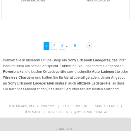
VERSANDKOSTEN
VERSANDKOSTEN
...
6
2
3
1
Wählen Sie in unserem Online-Shop ein
Sony Ericsson Ladegerät
, das Ihren
Bedürfnissen am besten entspricht. Entdecken Sie unser breites Angebot an
Powerbnaks
, die besten
Qi Ladegeräte
sowie schnelle
Auto-Ladegeräte
oder
Wireless Chargers
und halten Sie Ihr Gerät überall geladen. Unser Angebot
an
Sony Ericsson Ladegeräten
umfasst auch
offizielle Ladegeräte
, so dass
Sie leicht das Modell finden, das Ihren Bedürfnissen am besten entspricht.
MTP DK APS, VAT: DK 37860220
|
KARLEBOVEJ 59
|
3400 HILLERØD
|
DÄNEMARK
|
KUNDENSERVICE@MYTRENDYPHONE.AT
STARTSEITE