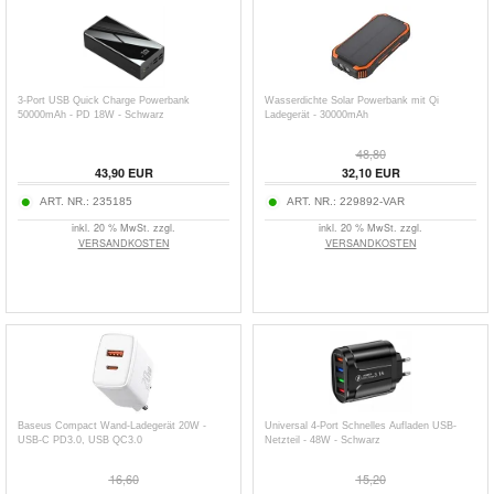
3-Port USB Quick Charge Powerbank
Wasserdichte Solar Powerbank mit Qi
50000mAh - PD 18W - Schwarz
Ladegerät - 30000mAh
48,80
43,90
EUR
32,10
EUR
ART. NR.:
235185
ART. NR.:
229892-VAR
inkl. 20 % MwSt. zzgl.
inkl. 20 % MwSt. zzgl.
VERSANDKOSTEN
VERSANDKOSTEN
Baseus Compact Wand-Ladegerät 20W -
Universal 4-Port Schnelles Aufladen USB-
USB-C PD3.0, USB QC3.0
Netzteil - 48W - Schwarz
16,60
15,20