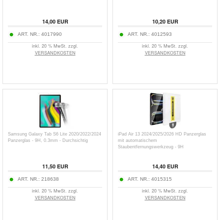
14,00
EUR
10,20
EUR
ART. NR.:
4017990
ART. NR.:
4012593
inkl. 20 % MwSt. zzgl.
inkl. 20 % MwSt. zzgl.
VERSANDKOSTEN
VERSANDKOSTEN
Samsung Galaxy Tab S6 Lite 2020/2022/2024
iPad Air 13 2024/2025/2026 HD Panzerglas
Panzerglas - 9H, 0.3mm - Durchsichtig
mit automatischem
Staubentfernungswerkzeug - 9H
11,50
EUR
14,40
EUR
ART. NR.:
218638
ART. NR.:
4015315
inkl. 20 % MwSt. zzgl.
inkl. 20 % MwSt. zzgl.
VERSANDKOSTEN
VERSANDKOSTEN