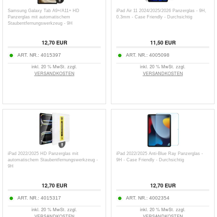
Samsung Galaxy Tab A9+/A11+ HD
iPad Air 11 2024/2025/2026 Panzerglas - 9H,
Panzerglas mit automatischem
0.3mm - Case Friendly - Durchsichtig
Staubentfernungswerkzeug - 9H
12,70
EUR
11,50
EUR
ART. NR.:
4015397
ART. NR.:
4005098
inkl. 20 % MwSt. zzgl.
inkl. 20 % MwSt. zzgl.
VERSANDKOSTEN
VERSANDKOSTEN
iPad 2022/2025 HD Panzerglas mit
iPad 2022/2025 Anti-Blue Ray Panzerglas -
automatischem Staubentfernungswerkzeug -
9H - Case Friendly - Durchsichtig
9H
12,70
EUR
12,70
EUR
ART. NR.:
4015317
ART. NR.:
4002354
inkl. 20 % MwSt. zzgl.
inkl. 20 % MwSt. zzgl.
VERSANDKOSTEN
VERSANDKOSTEN