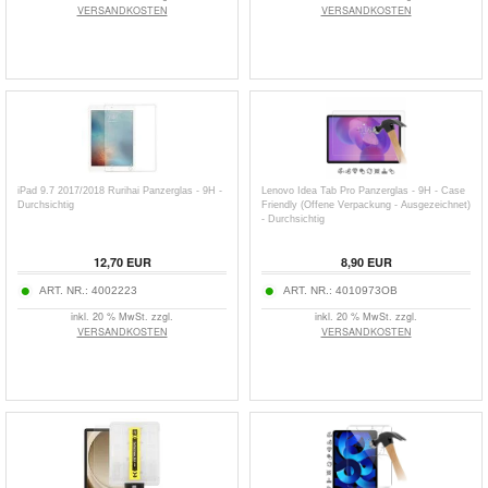
VERSANDKOSTEN
VERSANDKOSTEN
iPad 9.7 2017/2018 Rurihai Panzerglas - 9H -
Lenovo Idea Tab Pro Panzerglas - 9H - Case
Durchsichtig
Friendly (Offene Verpackung - Ausgezeichnet)
- Durchsichtig
12,70
EUR
8,90
EUR
ART. NR.:
4002223
ART. NR.:
4010973OB
inkl. 20 % MwSt. zzgl.
inkl. 20 % MwSt. zzgl.
VERSANDKOSTEN
VERSANDKOSTEN