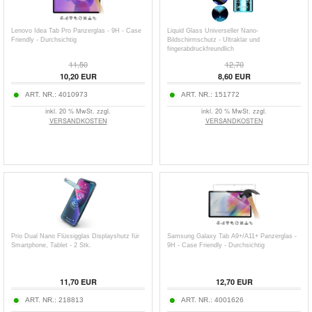
Lenovo Idea Tab Pro Panzerglas - 9H - Case
Liquid Glass Universeller Nano-
Friendly - Durchsichtig
Bildschirmschutz - Ultraklar und
fingerabdruckfreundlich
11,50
12,70
10,20
EUR
8,60
EUR
ART. NR.:
4010973
ART. NR.:
151772
inkl. 20 % MwSt. zzgl.
inkl. 20 % MwSt. zzgl.
VERSANDKOSTEN
VERSANDKOSTEN
Prio Dual Nano Flüssigglas Displayshutz für
Samsung Galaxy Tab A9+/A11+ Panzerglas -
Smartphone, Tablet - 2 Stk.
9H - Case Friendly - Durchsichtig
11,70
EUR
12,70
EUR
ART. NR.:
218813
ART. NR.:
4001626