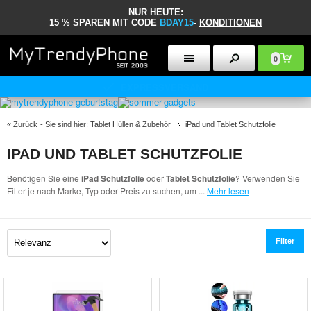
NUR HEUTE:
15 % SPAREN MIT CODE
BDAY15
-
KONDITIONEN
0
30 TAGE RÜCKGABERECHT
«
Zurück
- Sie sind hier:
Tablet Hüllen & Zubehör
iPad und Tablet Schutzfolie
IPAD UND TABLET SCHUTZFOLIE
Benötigen Sie eine
iPad Schutzfolie
oder
Tablet Schutzfolie
? Verwenden Sie
Filter je nach Marke, Typ oder Preis zu suchen, um
...
Mehr lesen
Filter