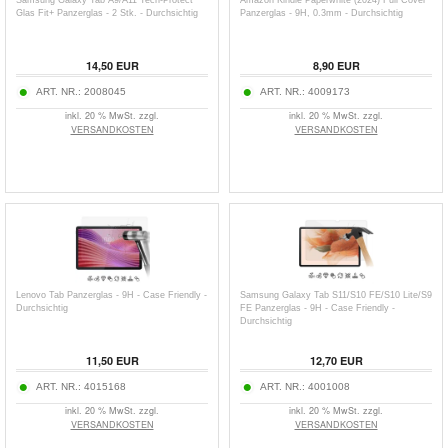
Samsung Galaxy Tab A9/A11 Tech-Protect
Amazon Kindle Paperwhite (2024) Full Cover
Glas Fit+ Panzerglas - 2 Stk. - Durchsichtig
Panzerglas - 9H, 0.3mm - Durchsichtig
14,50
EUR
8,90
EUR
ART. NR.:
2008045
ART. NR.:
4009173
inkl. 20 % MwSt. zzgl.
inkl. 20 % MwSt. zzgl.
VERSANDKOSTEN
VERSANDKOSTEN
Lenovo Tab Panzerglas - 9H - Case Friendly -
Samsung Galaxy Tab S11/S10 FE/S10 Lite/S9
Durchsichtig
FE Panzerglas - 9H - Case Friendly -
Durchsichtig
11,50
EUR
12,70
EUR
ART. NR.:
4015168
ART. NR.:
4001008
inkl. 20 % MwSt. zzgl.
inkl. 20 % MwSt. zzgl.
VERSANDKOSTEN
VERSANDKOSTEN