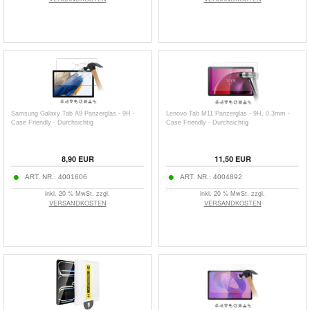
Samsung Galaxy Tab A9 Panzerglas - 9H -
Lenovo Tab M11 Panzerglas - 9H, 0.3mm -
Case Friendly - Durchsichtig
Case Friendly - Durchsichtig
8,90
EUR
11,50
EUR
ART. NR.:
4001606
ART. NR.:
4004892
inkl. 20 % MwSt. zzgl.
inkl. 20 % MwSt. zzgl.
VERSANDKOSTEN
VERSANDKOSTEN