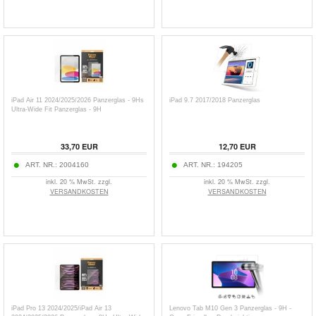
iPad Air 11 2024/2025/2026 Panzerglas - 9Hs
iPad 9.7 2017/2018 Panzerglas
Ultra-Wide Fit Panzerglas - 9H
33,70
EUR
12,70
EUR
ART. NR.:
2004160
ART. NR.:
194205
inkl. 20 % MwSt. zzgl.
inkl. 20 % MwSt. zzgl.
VERSANDKOSTEN
VERSANDKOSTEN
iPad Pro 13 2024/2025/iPad Air 13
Lenovo Tab M10 Gen 3 Panzerglas - 9H -