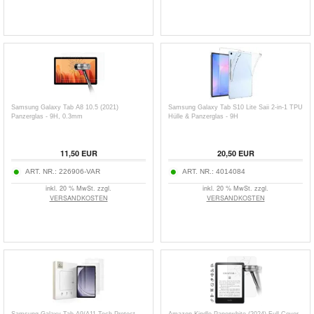
Samsung Galaxy Tab A8 10.5 (2021)
Samsung Galaxy Tab S10 Lite Saii 2-in-1 TPU
Panzerglas - 9H, 0.3mm
Hülle & Panzerglas - 9H
11,50
EUR
20,50
EUR
ART. NR.:
226906-VAR
ART. NR.:
4014084
inkl. 20 % MwSt. zzgl.
inkl. 20 % MwSt. zzgl.
VERSANDKOSTEN
VERSANDKOSTEN