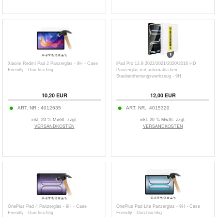
Xiaomi Redmi Pad 2 Panzerglas - 9H - Case
iPad Pro 12.9 2022/2021/2020/2018 HD
Friendly - Durchsichtig
Panzerglas mit automatischem
Staubentfernungswerkzeug - 9H
10,20
EUR
12,00
EUR
ART. NR.:
4012635
ART. NR.:
4015320
inkl. 20 % MwSt. zzgl.
inkl. 20 % MwSt. zzgl.
VERSANDKOSTEN
VERSANDKOSTEN
OnePlus Pad 4 Panzerglas - 9H - Case
OnePlus Pad Lite Panzerglas - 9H - Case
Friendly - Durchsichtig
Friendly - Durchsichtig