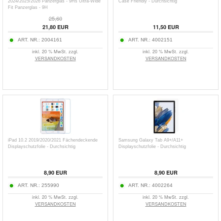
2024/2025/2026 Panzerglas - 9Hs Ultra-Wide
Case Friendly - Durchsichtig
Fit Panzerglas - 9H
25,60
21,80
EUR
11,50
EUR
ART. NR.:
2004161
ART. NR.:
4002151
inkl. 20 % MwSt. zzgl.
inkl. 20 % MwSt. zzgl.
VERSANDKOSTEN
VERSANDKOSTEN
iPad 10.2 2019/2020/2021 Fächendeckende
Samsung Galaxy Tab A9+/A11+
Displayschutzfolie - Durchsichtig
Displayschutzfolie - Durchsichtig
8,90
EUR
8,90
EUR
ART. NR.:
255990
ART. NR.:
4002264
inkl. 20 % MwSt. zzgl.
inkl. 20 % MwSt. zzgl.
VERSANDKOSTEN
VERSANDKOSTEN