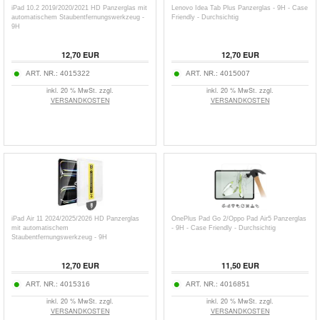
iPad 10.2 2019/2020/2021 HD Panzerglas mit
Lenovo Idea Tab Plus Panzerglas - 9H - Case
automatischem Staubentfernungswerkzeug -
Friendly - Durchsichtig
9H
12,70
EUR
12,70
EUR
ART. NR.:
4015322
ART. NR.:
4015007
inkl. 20 % MwSt. zzgl.
inkl. 20 % MwSt. zzgl.
VERSANDKOSTEN
VERSANDKOSTEN
iPad Air 11 2024/2025/2026 HD Panzerglas
OnePlus Pad Go 2/Oppo Pad Air5 Panzerglas
mit automatischem
- 9H - Case Friendly - Durchsichtig
Staubentfernungswerkzeug - 9H
12,70
EUR
11,50
EUR
ART. NR.:
4015316
ART. NR.:
4016851
inkl. 20 % MwSt. zzgl.
inkl. 20 % MwSt. zzgl.
VERSANDKOSTEN
VERSANDKOSTEN