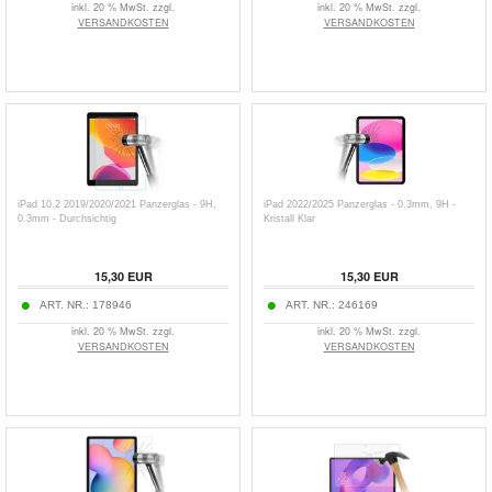
inkl. 20 % MwSt. zzgl.
inkl. 20 % MwSt. zzgl.
VERSANDKOSTEN
VERSANDKOSTEN
iPad 10.2 2019/2020/2021 Panzerglas - 9H,
iPad 2022/2025 Panzerglas - 0.3mm, 9H -
0.3mm - Durchsichtig
Kristall Klar
15,30
EUR
15,30
EUR
ART. NR.:
178946
ART. NR.:
246169
inkl. 20 % MwSt. zzgl.
inkl. 20 % MwSt. zzgl.
VERSANDKOSTEN
VERSANDKOSTEN