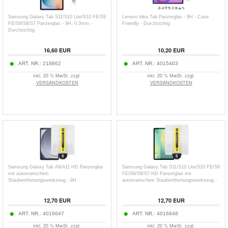
Samsung Galaxy Tab S11/S10 Lite/S10 FE/S9
Lenovo Idea Tab Panzerglas - 9H - Case
FE/S9/S8/S7 Panzerglas - 9H, 0.3mm -
Friendly - Durchsichtig
Durchsichtig
16,60
EUR
10,20
EUR
ART. NR.:
218862
ART. NR.:
4015403
inkl. 20 % MwSt. zzgl.
inkl. 20 % MwSt. zzgl.
VERSANDKOSTEN
VERSANDKOSTEN
Samsung Galaxy Tab A9/A11 HD Panzerglas
Samsung Galaxy Tab S11/S10 Lite/S10 FE/S9
mit automatischem
FE/S9/S8/S7 HD Panzerglas mit
Staubentfernungswerkzeug - 9H
automatischem Staubentfernungswerkzeug -
9H
12,70
EUR
12,70
EUR
ART. NR.:
4016647
ART. NR.:
4016648
inkl. 20 % MwSt. zzgl.
inkl. 20 % MwSt. zzgl.