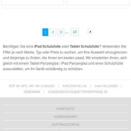
...
10
2
3
1
Benötigen Sie eine
iPad Schutzfolie
oder
Tablet Schutzfolie
? Verwenden Sie
Filter je nach Marke, Typ oder Preis zu suchen, um Ihre Auswahl einzugrenzen
und diejenige zu finden, die Ihnen am besten passt. Wir empfehlen Ihnen, sich
gleich mit einem Tablet Panzerglas / iPad Panzerglas und einer Schutzhülle
auszustatten, um Ihr Gerät vollständig zu schützen.
MTP DK APS, VAT: DK 37860220
|
KARLEBOVEJ 59
|
3400 HILLERØD
|
DÄNEMARK
|
KUNDENSERVICE@MYTRENDYPHONE.AT
STARTSEITE
KUNDENDIENST
AUFTRAGSSTATUS