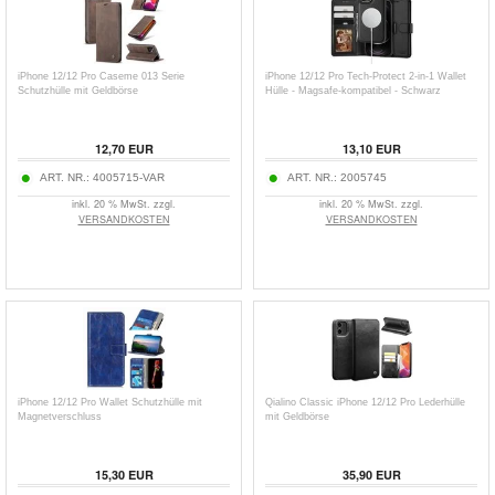
iPhone 12/12 Pro Caseme 013 Serie
iPhone 12/12 Pro Tech-Protect 2-in-1 Wallet
Schutzhülle mit Geldbörse
Hülle - Magsafe-kompatibel - Schwarz
12,70
EUR
13,10
EUR
ART. NR.:
4005715-VAR
ART. NR.:
2005745
inkl. 20 % MwSt. zzgl.
inkl. 20 % MwSt. zzgl.
VERSANDKOSTEN
VERSANDKOSTEN
iPhone 12/12 Pro Wallet Schutzhülle mit
Qialino Classic iPhone 12/12 Pro Lederhülle
Magnetverschluss
mit Geldbörse
15,30
EUR
35,90
EUR