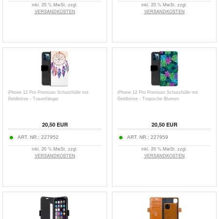
inkl. 20 % MwSt. zzgl.
inkl. 20 % MwSt. zzgl.
VERSANDKOSTEN
VERSANDKOSTEN
iPhone 12 Pro Premium Schutzhülle mit
iPhone 12 Pro Premium Schutzhülle mit
Geldbörse - Traumfänger
Geldbörse - Tropische Blumen
20,50
EUR
20,50
EUR
ART. NR.:
227952
ART. NR.:
227959
inkl. 20 % MwSt. zzgl.
inkl. 20 % MwSt. zzgl.
VERSANDKOSTEN
VERSANDKOSTEN