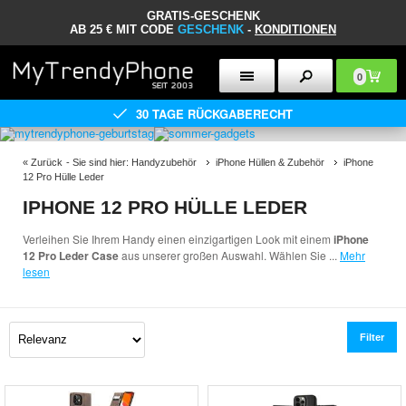
GRATIS-GESCHENK
AB 25 € MIT CODE
GESCHENK
-
KONDITIONEN
0
30 TAGE RÜCKGABERECHT
«
Zurück
- Sie sind hier:
Handyzubehör
iPhone Hüllen & Zubehör
iPhone
12 Pro Hülle Leder
IPHONE 12 PRO HÜLLE LEDER
Verleihen Sie Ihrem Handy einen einzigartigen Look mit einem
iPhone
12 Pro Leder Case
aus unserer großen Auswahl. Wählen Sie
...
Mehr
lesen
Filter