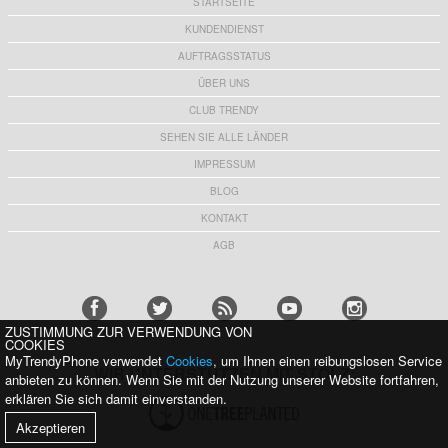
STARTSEITE
KUNDENDIENST
AUFTRAGSSTATUS
ÜBER UNS
CLUB TRENDY
SEHEN SIE ALLE LÄNDER
IMPRESSUM
BLOG
KONTAKT
AGB
ZUSTIMMUNG ZUR VERWENDUNG VON
COOKIES
MyTrendyPhone verwendet
Cookies
, um Ihnen einen reibungslosen Service
WIR UNTERSTÜTZEN MIT STOLZ:
anbieten zu können. Wenn Sie mit der Nutzung unserer Website fortfahren,
erklären Sie sich damit einverstanden.
Akzeptieren