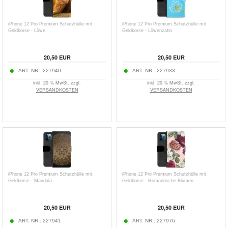
iPhone 12 Pro Premium Schutzhülle mit
iPhone 12 Pro Premium Schutzhülle mit
Geldbörse - Löwe
Geldbörse - Löwenzahn
20,50
EUR
20,50
EUR
ART. NR.:
227940
ART. NR.:
227933
inkl. 20 % MwSt. zzgl.
inkl. 20 % MwSt. zzgl.
VERSANDKOSTEN
VERSANDKOSTEN
iPhone 12 Pro Premium Schutzhülle mit
iPhone 12 Pro Premium Schutzhülle mit
Geldbörse - Mandala
Geldbörse - Romantische Blumen
20,50
EUR
20,50
EUR
ART. NR.:
227941
ART. NR.:
227976