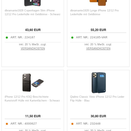
dbramante1928 Copenhagen Slim iPhone
dbramante1928 Lynge iPhone 12/12 Pro
12/12 Pro Lederhülle mit Geldbörse - Schwarz
Lederhülle mit Geldbörse
43,60
EUR
55,20
EUR
ART. NR.:
224187
ART. NR.:
224185-VAR
inkl. 20 % MwSt. zzgl.
inkl. 20 % MwSt. zzgl.
VERSANDKOSTEN
VERSANDKOSTEN
iPhone 12/12 Pro KSQ Beschichtete
Qialino Classic View iPhone 12/12 Pro Leder
Kunststoff Hülle mit Kartenfächern - Schwarz
Flip Hülle - Blau
11,50
EUR
30,80
EUR
ART. NR.:
4000627
ART. NR.:
232448
inkl. 20 % MwSt. zzgl.
inkl. 20 % MwSt. zzgl.