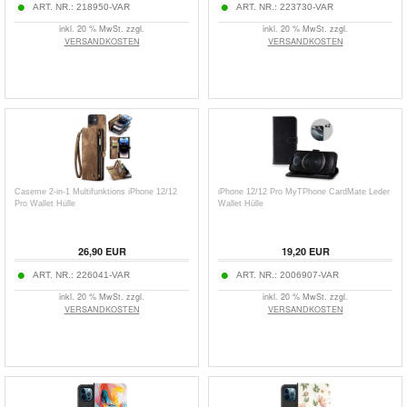
ART. NR.:
218950-VAR
ART. NR.:
223730-VAR
inkl. 20 % MwSt. zzgl.
inkl. 20 % MwSt. zzgl.
VERSANDKOSTEN
VERSANDKOSTEN
Caseme 2-in-1 Multifunktions iPhone 12/12
iPhone 12/12 Pro MyTPhone CardMate Leder
Pro Wallet Hülle
Wallet Hülle
26,90
EUR
19,20
EUR
ART. NR.:
226041-VAR
ART. NR.:
2006907-VAR
inkl. 20 % MwSt. zzgl.
inkl. 20 % MwSt. zzgl.
VERSANDKOSTEN
VERSANDKOSTEN