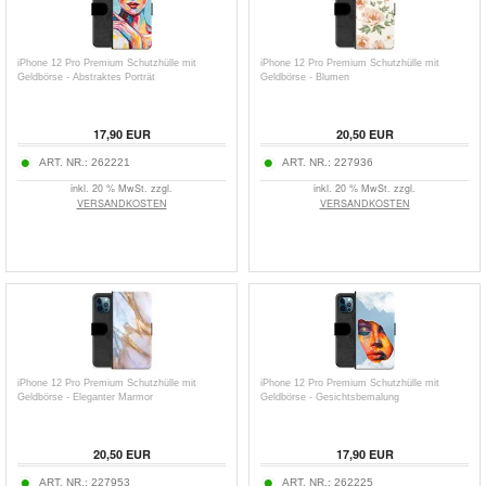
iPhone 12 Pro Premium Schutzhülle mit
iPhone 12 Pro Premium Schutzhülle mit
Geldbörse - Abstraktes Porträt
Geldbörse - Blumen
17,90
EUR
20,50
EUR
ART. NR.:
262221
ART. NR.:
227936
inkl. 20 % MwSt. zzgl.
inkl. 20 % MwSt. zzgl.
VERSANDKOSTEN
VERSANDKOSTEN
iPhone 12 Pro Premium Schutzhülle mit
iPhone 12 Pro Premium Schutzhülle mit
Geldbörse - Eleganter Marmor
Geldbörse - Gesichtsbemalung
20,50
EUR
17,90
EUR
ART. NR.:
227953
ART. NR.:
262225