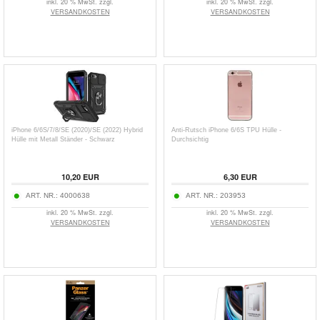
inkl. 20 % MwSt. zzgl.
inkl. 20 % MwSt. zzgl.
VERSANDKOSTEN
VERSANDKOSTEN
iPhone 6/6S/7/8/SE (2020)/SE (2022) Hybrid
Anti-Rutsch iPhone 6/6S TPU Hülle -
Hülle mit Metall Ständer - Schwarz
Durchsichtig
10,20
EUR
6,30
EUR
ART. NR.:
4000638
ART. NR.:
203953
inkl. 20 % MwSt. zzgl.
inkl. 20 % MwSt. zzgl.
VERSANDKOSTEN
VERSANDKOSTEN