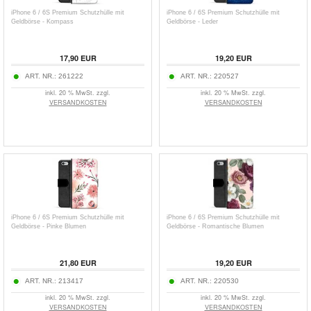
iPhone 6 / 6S Premium Schutzhülle mit
iPhone 6 / 6S Premium Schutzhülle mit
Geldbörse - Kompass
Geldbörse - Leder
17,90
EUR
19,20
EUR
ART. NR.:
261222
ART. NR.:
220527
inkl. 20 % MwSt. zzgl.
inkl. 20 % MwSt. zzgl.
VERSANDKOSTEN
VERSANDKOSTEN
iPhone 6 / 6S Premium Schutzhülle mit
iPhone 6 / 6S Premium Schutzhülle mit
Geldbörse - Pinke Blumen
Geldbörse - Romantische Blumen
21,80
EUR
19,20
EUR
ART. NR.:
213417
ART. NR.:
220530
inkl. 20 % MwSt. zzgl.
inkl. 20 % MwSt. zzgl.
VERSANDKOSTEN
VERSANDKOSTEN