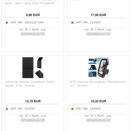
Handy, Tablet, Laptop (ohne Flüssigkeit)
8,90
EUR
17,90
EUR
ART. NR.:
3003132-VAR
ART. NR.:
214625
inkl. 20 % MwSt. zzgl.
inkl. 20 % MwSt. zzgl.
VERSANDKOSTEN
VERSANDKOSTEN
Universelle Vertikale Smartphone Holster-
MTB Universal Wasserdichte Fahrradtasche -
Tasche - 6.7in - Schwarz
6.7" - Schwarz
12,70
EUR
19,20
EUR
ART. NR.:
202550
ART. NR.:
226654
inkl. 20 % MwSt. zzgl.
inkl. 20 % MwSt. zzgl.
VERSANDKOSTEN
VERSANDKOSTEN