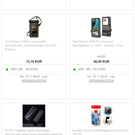
Tech-Protect UWC7 Universelles
Tech-Protect IPX8 Pro Universal-
wasserdichtes schwimmfähiges Etui 6.9" -
Tauchgehäuse 4.7-6.9" - Schwarz / Grau
Schwarz
46,20
13,10
EUR
46,00
EUR
ART. NR.:
3018544
ART. NR.:
3017286
inkl. 20 % MwSt. zzgl.
inkl. 20 % MwSt. zzgl.
VERSANDKOSTEN
VERSANDKOSTEN
FA-007 Tragbarer Bildschirmreiniger
Kontakt Chemie Siebreinigung Feuchttücher -
Touchscreen Nebel Spray Reinigungsgerät für
100 Stk