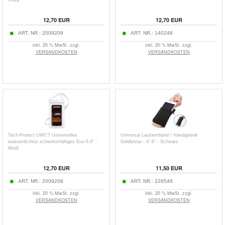
12,70
EUR
12,70
EUR
ART. NR.:
2009209
ART. NR.:
140248
inkl. 20 % MwSt. zzgl.
inkl. 20 % MwSt. zzgl.
VERSANDKOSTEN
VERSANDKOSTEN
Tech-Protect UWC7 Universelles
Universal Laufarmband / Handgelenk
wasserdichtes schwimmfähiges Etui 6.9" -
Geldbörse - 4"-6" - Schwarz
Weiß
12,70
EUR
11,50
EUR
ART. NR.:
2009208
ART. NR.:
226546
inkl. 20 % MwSt. zzgl.
inkl. 20 % MwSt. zzgl.
VERSANDKOSTEN
VERSANDKOSTEN