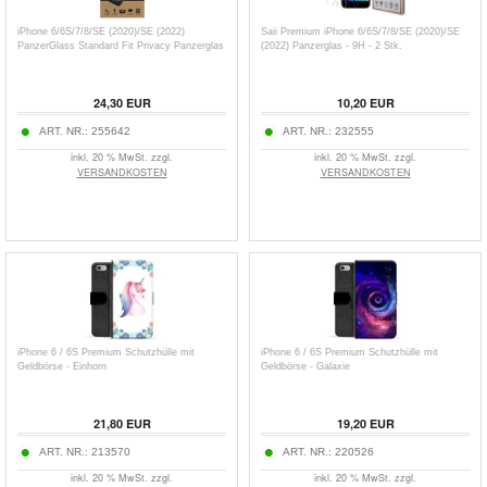
iPhone 6/6S/7/8/SE (2020)/SE (2022)
Saii Premium iPhone 6/6S/7/8/SE (2020)/SE
PanzerGlass Standard Fit Privacy Panzerglas
(2022) Panzerglas - 9H - 2 Stk.
24,30
EUR
10,20
EUR
ART. NR.:
255642
ART. NR.:
232555
inkl. 20 % MwSt. zzgl.
inkl. 20 % MwSt. zzgl.
VERSANDKOSTEN
VERSANDKOSTEN
iPhone 6 / 6S Premium Schutzhülle mit
iPhone 6 / 6S Premium Schutzhülle mit
Geldbörse - Einhorn
Geldbörse - Galaxie
21,80
EUR
19,20
EUR
ART. NR.:
213570
ART. NR.:
220526
inkl. 20 % MwSt. zzgl.
inkl. 20 % MwSt. zzgl.