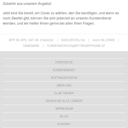
Zubehör aus unserem Angebot.
Jetzt sind Sie bereit, ein Cover zu wählen, den Sie benötigen, und wenn es
noch Zweifel gibt, können Sie sich jederzeit an unseren Kundendienst
wenden, und wir helfen Ihnen gerne bei allen Ihren Fragen.
MTP DK APS, VAT: DK 37860220
|
KARLEBOVEJ 59
|
3400 HILLERØD
|
DÄNEMARK
|
KUNDENSERVICE@MYTRENDYPHONE.AT
STARTSEITE
KUNDENDIENST
AUFTRAGSSTATUS
ÜBER UNS
CLUB TRENDY
SEHEN SIE ALLE LÄNDER
IMPRESSUM
BLOG
KONTAKT