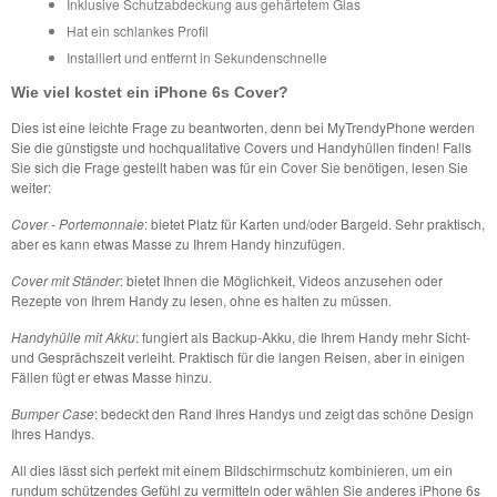
Inklusive Schutzabdeckung aus gehärtetem Glas
Hat ein schlankes Profil
Installiert und entfernt in Sekundenschnelle
Wie viel kostet ein iPhone 6s Cover?
Dies ist eine leichte Frage zu beantworten, denn bei MyTrendyPhone werden
Sie die günstigste und hochqualitative Covers und Handyhüllen finden! Falls
Sie sich die Frage gestellt haben was für ein Cover Sie benötigen, lesen Sie
weiter:
Cover - Portemonnaie
: bietet Platz für Karten und/oder Bargeld. Sehr praktisch,
aber es kann etwas Masse zu Ihrem Handy hinzufügen.
Cover mit Ständer
: bietet Ihnen die Möglichkeit, Videos anzusehen oder
Rezepte von Ihrem Handy zu lesen, ohne es halten zu müssen.
Handyhülle mit Akku
: fungiert als Backup-Akku, die Ihrem Handy mehr Sicht-
und Gesprächszeit verleiht. Praktisch für die langen Reisen, aber in einigen
Fällen fügt er etwas Masse hinzu.
Bumper Case
: bedeckt den Rand Ihres Handys und zeigt das schöne Design
Ihres Handys.
All dies lässt sich perfekt mit einem Bildschirmschutz kombinieren, um ein
rundum schützendes Gefühl zu vermitteln oder wählen Sie anderes iPhone 6s