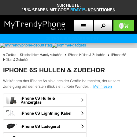
NUR HEUTE:
15 % SPAREN MIT CODE
BDAY15
-
KONDITIONEN
0
30 TAGE RÜCKGABERECHT
«
Zurück
- Sie sind hier:
Handyzubehör
iPhone Hüllen & Zubehör
iPhone 6S
Hüllen & Zubehör
IPHONE 6S HÜLLEN & ZUBEHÖR
Wir können das iPhone 6s als eines der Geräte betrachten, der unsere
Zuneigung auf den ersten Blick stehlt. Kein Wunder,
...
Mehr lesen
iPhone 6S Hülle &
Panzerglas
iPhone 6S Lightning Kabel
iPhone 6S Ladegerät