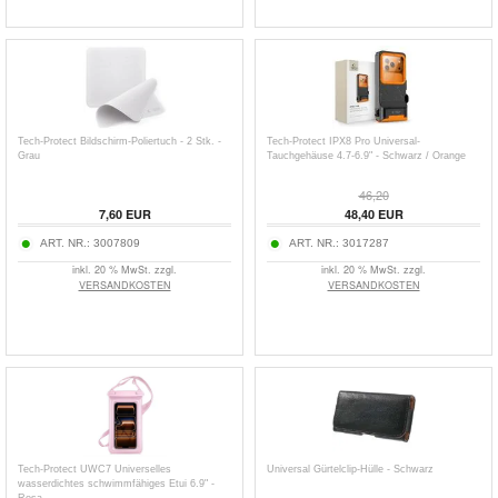
Tech-Protect Bildschirm-Poliertuch - 2 Stk. -
Tech-Protect IPX8 Pro Universal-
Grau
Tauchgehäuse 4.7-6.9" - Schwarz / Orange
46,20
7,60
EUR
48,40
EUR
ART. NR.:
3007809
ART. NR.:
3017287
inkl. 20 % MwSt. zzgl.
inkl. 20 % MwSt. zzgl.
VERSANDKOSTEN
VERSANDKOSTEN
Tech-Protect UWC7 Universelles
Universal Gürtelclip-Hülle - Schwarz
wasserdichtes schwimmfähiges Etui 6.9" -
Rosa