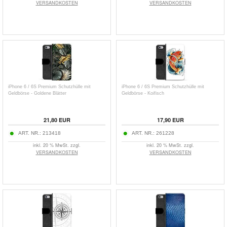
VERSANDKOSTEN
VERSANDKOSTEN
iPhone 6 / 6S Premium Schutzhülle mit
iPhone 6 / 6S Premium Schutzhülle mit
Geldbörse - Goldene Blätter
Geldbörse - Koifisch
21,80
EUR
17,90
EUR
ART. NR.:
213418
ART. NR.:
261228
inkl. 20 % MwSt. zzgl.
inkl. 20 % MwSt. zzgl.
VERSANDKOSTEN
VERSANDKOSTEN