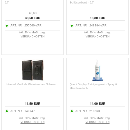
6.7"
Schlüsselband - 6.7"
43,60
38,50
EUR
13,80
EUR
ART. NR.:
255560-VAR
ART. NR.:
248384-VAR
inkl. 20 % MwSt. zzgl.
inkl. 20 % MwSt. zzgl.
VERSANDKOSTEN
VERSANDKOSTEN
Universal Vertikale Gürteltasche - Schwarz
Qnect Display Reinigungsset - Spray &
Mikrofasertuch
11,50
EUR
14,00
EUR
ART. NR.:
140747
ART. NR.:
218563
inkl. 20 % MwSt. zzgl.
inkl. 20 % MwSt. zzgl.
VERSANDKOSTEN
VERSANDKOSTEN