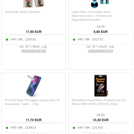
Handyhülle Selbst Gestalten
Liquid Glass Universeller Nano-
Bildschirmschutz - Ultraklar und
fingerabdruckfreundlich
12,70
17,90
EUR
8,60
EUR
ART. NR.:
125016
ART. NR.:
151772
inkl. 20 % MwSt. zzgl.
inkl. 20 % MwSt. zzgl.
VERSANDKOSTEN
VERSANDKOSTEN
Prio Dual Nano Flüssigglas Displayshutz für
Anti-Splitter PanzerGlass Displayschutz für
Smartphone, Tablet - 2 Stk.
iPhone 6/6S/7/8/SE (2020)/SE (2022)
25,60
11,70
EUR
15,30
EUR
ART. NR.:
218813
ART. NR.:
131700