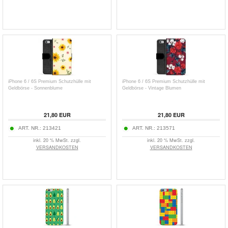
iPhone 6 / 6S Premium Schutzhülle mit
iPhone 6 / 6S Premium Schutzhülle mit
Geldbörse - Sonnenblume
Geldbörse - Vintage Blumen
21,80
EUR
21,80
EUR
ART. NR.:
213421
ART. NR.:
213571
inkl. 20 % MwSt. zzgl.
inkl. 20 % MwSt. zzgl.
VERSANDKOSTEN
VERSANDKOSTEN