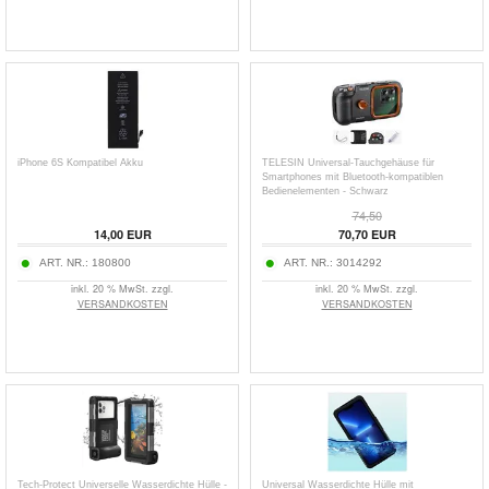
iPhone 6S Kompatibel Akku
TELESIN Universal-Tauchgehäuse für
Smartphones mit Bluetooth-kompatiblen
Bedienelementen - Schwarz
74,50
14,00
EUR
70,70
EUR
ART. NR.:
180800
ART. NR.:
3014292
inkl. 20 % MwSt. zzgl.
inkl. 20 % MwSt. zzgl.
VERSANDKOSTEN
VERSANDKOSTEN
Tech-Protect Universelle Wasserdichte Hülle -
Universal Wasserdichte Hülle mit