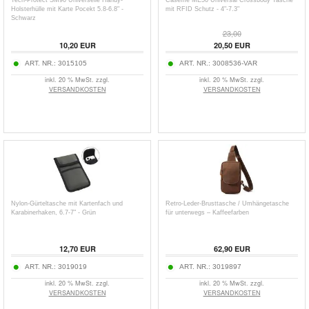
Tech-Protect SM90 Universelle Handy-
Caseme ME50 Universal Crossbody Tasche
Holsterhülle mit Karte Pocekt 5.8-6.8" -
mit RFID Schutz - 4"-7.3"
Schwarz
23,00
10,20
EUR
20,50
EUR
ART. NR.:
3015105
ART. NR.:
3008536-VAR
inkl. 20 % MwSt. zzgl.
inkl. 20 % MwSt. zzgl.
VERSANDKOSTEN
VERSANDKOSTEN
Nylon-Gürteltasche mit Kartenfach und
Retro-Leder-Brusttasche / Umhängetasche
Karabinerhaken, 6.7-7" - Grün
für unterwegs – Kaffeefarben
12,70
EUR
62,90
EUR
ART. NR.:
3019019
ART. NR.:
3019897
inkl. 20 % MwSt. zzgl.
inkl. 20 % MwSt. zzgl.
VERSANDKOSTEN
VERSANDKOSTEN