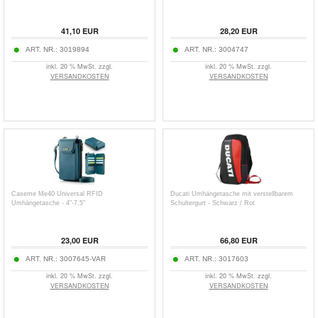
41,10
EUR
28,20
EUR
ART. NR.:
3019894
ART. NR.:
3004747
inkl. 20 % MwSt. zzgl.
inkl. 20 % MwSt. zzgl.
VERSANDKOSTEN
VERSANDKOSTEN
Caseme Me40 Universal RFID
Ducati Umhängetasche mit verstellbarem
Umhängetasche - 4"-7.5"
Schultergurt - Schwarz / Rot
23,00
EUR
66,80
EUR
ART. NR.:
3007645-VAR
ART. NR.:
3017603
inkl. 20 % MwSt. zzgl.
inkl. 20 % MwSt. zzgl.
VERSANDKOSTEN
VERSANDKOSTEN