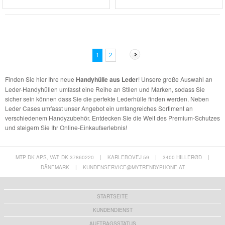
2
1
Finden Sie hier Ihre neue
Handyhülle aus Leder
! Unsere große Auswahl an
Leder-Handyhüllen umfasst eine Reihe an Stilen und Marken, sodass Sie
sicher sein können dass Sie die perfekte Lederhülle finden werden. Neben
Leder Cases umfasst unser Angebot ein umfangreiches Sortiment an
verschiedenem Handyzubehör. Entdecken Sie die Welt des Premium-Schutzes
und steigern Sie Ihr Online-Einkaufserlebnis!
MTP DK APS, VAT: DK 37860220
|
KARLEBOVEJ 59
|
3400 HILLERØD
|
DÄNEMARK
|
KUNDENSERVICE@MYTRENDYPHONE.AT
STARTSEITE
KUNDENDIENST
AUFTRAGSSTATUS