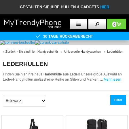
GESTALTEN SIE IHRE HÜLLEN & GADGETS
HIER
0
30 TAGE RÜCKGABERECHT
«
Zurück
- Sie sind hier:
Handyzubehör
Universelle Handytaschen
Lederhüllen
LEDERHÜLLEN
Finden Sie hier Ihre neue
Handyhülle aus Leder
! Unsere große Auswahl an
Leder-Handyhüllen umfasst eine Reihe an Stilen und Marken,
...
Mehr lesen
Filter