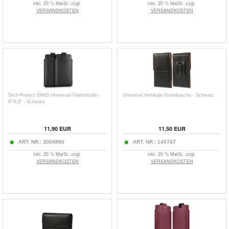
inkl. 20 % MwSt. zzgl.
inkl. 20 % MwSt. zzgl.
VERSANDKOSTEN
VERSANDKOSTEN
Tech-Protect SM65 Universal-Telefonhülle -
Universal Vertikale Gürteltasche - Schwarz
6"-6,9" - Schwarz
11,90
EUR
11,50
EUR
ART. NR.:
3004860
ART. NR.:
140747
inkl. 20 % MwSt. zzgl.
inkl. 20 % MwSt. zzgl.
VERSANDKOSTEN
VERSANDKOSTEN