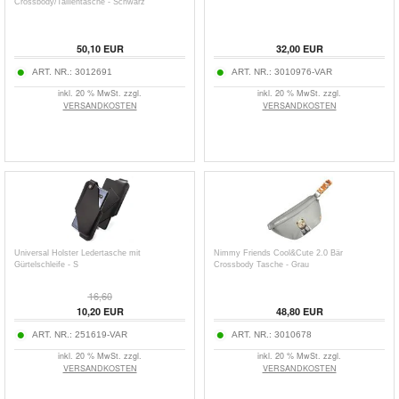
Crossbody/Taillentasche - Schwarz
50,10
EUR
32,00
EUR
ART. NR.:
3012691
ART. NR.:
3010976-VAR
inkl. 20 % MwSt. zzgl.
inkl. 20 % MwSt. zzgl.
VERSANDKOSTEN
VERSANDKOSTEN
Universal Holster Ledertasche mit
Nimmy Friends Cool&Cute 2.0 Bär
Gürtelschleife - S
Crossbody Tasche - Grau
16,60
10,20
EUR
48,80
EUR
ART. NR.:
251619-VAR
ART. NR.:
3010678
inkl. 20 % MwSt. zzgl.
inkl. 20 % MwSt. zzgl.
VERSANDKOSTEN
VERSANDKOSTEN