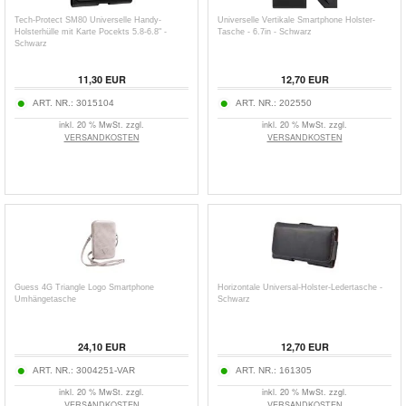
Tech-Protect SM80 Universelle Handy-
Universelle Vertikale Smartphone Holster-
Holsterhülle mit Karte Pocekts 5.8-6.8" -
Tasche - 6.7in - Schwarz
Schwarz
11,30
EUR
12,70
EUR
ART. NR.:
3015104
ART. NR.:
202550
inkl. 20 % MwSt. zzgl.
inkl. 20 % MwSt. zzgl.
VERSANDKOSTEN
VERSANDKOSTEN
Guess 4G Triangle Logo Smartphone
Horizontale Universal-Holster-Ledertasche -
Umhängetasche
Schwarz
24,10
EUR
12,70
EUR
ART. NR.:
3004251-VAR
ART. NR.:
161305
inkl. 20 % MwSt. zzgl.
inkl. 20 % MwSt. zzgl.
VERSANDKOSTEN
VERSANDKOSTEN