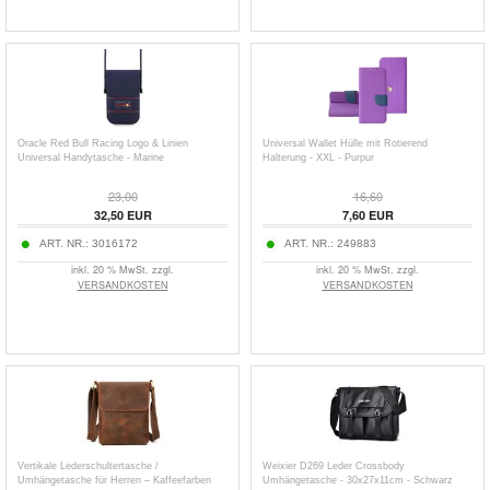
Oracle Red Bull Racing Logo & Linien
Universal Wallet Hülle mit Rotierend
Universal Handytasche - Marine
Halterung - XXL - Purpur
23,00
16,60
32,50
EUR
7,60
EUR
ART. NR.:
3016172
ART. NR.:
249883
inkl. 20 % MwSt. zzgl.
inkl. 20 % MwSt. zzgl.
VERSANDKOSTEN
VERSANDKOSTEN
Vertikale Lederschultertasche /
Weixier D269 Leder Crossbody
Umhängetasche für Herren – Kaffeefarben
Umhängetasche - 30x27x11cm - Schwarz