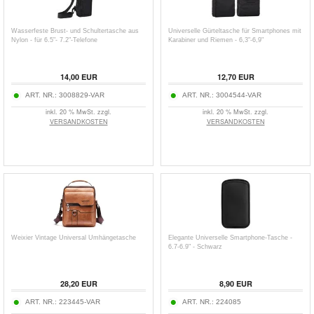
Wasserfeste Brust- und Schultertasche aus
Universelle Gürteltasche für Smartphones mit
Nylon - für 6.5"- 7.2"-Telefone
Karabiner und Riemen - 6,3"-6,9"
14,00
EUR
12,70
EUR
ART. NR.:
3008829-VAR
ART. NR.:
3004544-VAR
inkl. 20 % MwSt. zzgl.
inkl. 20 % MwSt. zzgl.
VERSANDKOSTEN
VERSANDKOSTEN
Weixier Vintage Universal Umhängetasche
Elegante Universelle Smartphone-Tasche -
6.7-6.9" - Schwarz
28,20
EUR
8,90
EUR
ART. NR.:
223445-VAR
ART. NR.:
224085