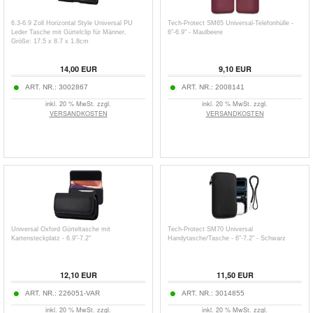
6.3-6.9 Zoll Horizontal Style Universal PU
Tech-Protect SM65 Universal-Telefonhülle -
Leder Tasche mit Gürtelclip für Männer,
6"-6.9" - Maulbeere
Größe: 17.5 x 8.7 x 1.8cm
14,00
EUR
9,10
EUR
ART. NR.:
3002867
ART. NR.:
2008141
inkl. 20 % MwSt. zzgl.
inkl. 20 % MwSt. zzgl.
VERSANDKOSTEN
VERSANDKOSTEN
Universal Oxford Gürteltasche mit
Tech-Protect SM70 Universal
Kartensteckplatz - 6.9"-7.2"
Handytasche/Tasche - 6"-7.2" - Schwarz
12,10
EUR
11,50
EUR
ART. NR.:
226051-VAR
ART. NR.:
3014855
inkl. 20 % MwSt. zzgl.
inkl. 20 % MwSt. zzgl.