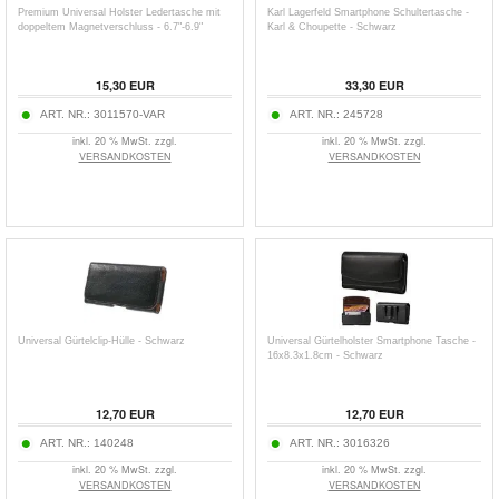
Premium Universal Holster Ledertasche mit
Karl Lagerfeld Smartphone Schultertasche -
doppeltem Magnetverschluss - 6.7"-6.9"
Karl & Choupette - Schwarz
15,30
EUR
33,30
EUR
ART. NR.:
3011570-VAR
ART. NR.:
245728
inkl. 20 % MwSt. zzgl.
inkl. 20 % MwSt. zzgl.
VERSANDKOSTEN
VERSANDKOSTEN
Universal Gürtelclip-Hülle - Schwarz
Universal Gürtelholster Smartphone Tasche -
16x8.3x1.8cm - Schwarz
12,70
EUR
12,70
EUR
ART. NR.:
140248
ART. NR.:
3016326
inkl. 20 % MwSt. zzgl.
inkl. 20 % MwSt. zzgl.
VERSANDKOSTEN
VERSANDKOSTEN