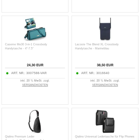
Caseme Me30 3-in-1 Crossbody
Lacoste The Blend XL Crossbody
Handytasche - 4"-7.5"
Handytasche - Marineblau
24,30
EUR
38,50
EUR
ART. NR.:
3007588-VAR
ART. NR.:
3016640
inkl. 20 % MwSt. zzgl.
inkl. 20 % MwSt. zzgl.
VERSANDKOSTEN
VERSANDKOSTEN
Qialino Premium Leder
Qialino Universal Ledertasche für Flip Phones