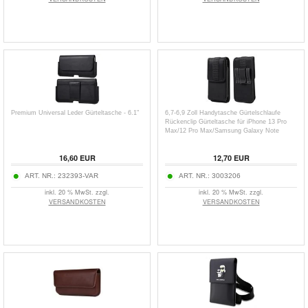
Premium Universal Leder Gürteltasche - 6.1"
6,7-6,9 Zoll Handytasche Gürtelschlaufe
Rückenclip Gürteltasche für iPhone 13 Pro
Max/12 Pro Max/Samsung Galaxy Note
10/Note 10 Plus
16,60
EUR
12,70
EUR
ART. NR.:
232393-VAR
ART. NR.:
3003206
inkl. 20 % MwSt. zzgl.
inkl. 20 % MwSt. zzgl.
VERSANDKOSTEN
VERSANDKOSTEN