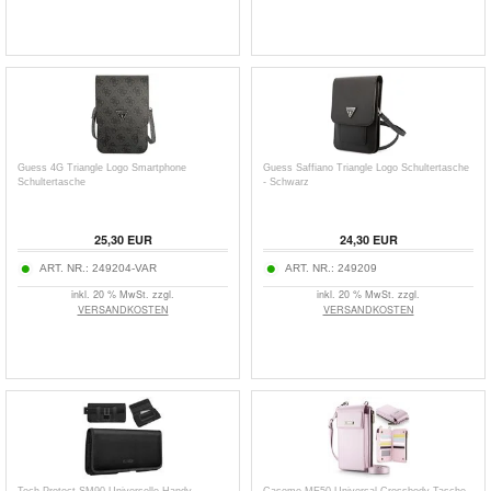
Guess 4G Triangle Logo Smartphone
Guess Saffiano Triangle Logo Schultertasche
Schultertasche
- Schwarz
25,30
EUR
24,30
EUR
ART. NR.:
249204-VAR
ART. NR.:
249209
inkl. 20 % MwSt. zzgl.
inkl. 20 % MwSt. zzgl.
VERSANDKOSTEN
VERSANDKOSTEN