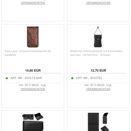
VERSANDKOSTEN
VERSANDKOSTEN
Dual Layer Universal-Gürteltasche mit
Modische Universaltasche mit Kartenhalter
Karabiner
und Gurt - 16.5x9.5cm - Schwarz
14,80
EUR
12,70
EUR
ART. NR.:
253173-VAR
ART. NR.:
3015781
inkl. 20 % MwSt. zzgl.
inkl. 20 % MwSt. zzgl.
VERSANDKOSTEN
VERSANDKOSTEN