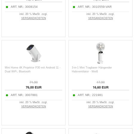
ART. NR.:
3008154
ART. NR.:
3010559-VAR
inkl. 20 % MwSt. zzgl.
inkl. 20 % MwSt. zzgl.
VERSANDKOSTEN
VERSANDKOSTEN
Mini Home 4K Projektor P30 mit Android 11 -
3-in-1 Mini Tragbarer Hängender
Dual WiFi, Bluetooth
Halsventilator - Weiß
71,90
17,90
76,00 EUR
16,60 EUR
ART. NR.:
3007881
ART. NR.:
221981
inkl. 20 % MwSt. zzgl.
inkl. 20 % MwSt. zzgl.
VERSANDKOSTEN
VERSANDKOSTEN