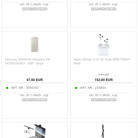
inkl. 20 % MwSt. zzgl.
inkl. 20 % MwSt. zzgl.
VERSANDKOSTEN
VERSANDKOSTEN
Samsung 20000mAh Akkupack EB-
Apple AirPods 3 mit 3D Audio MME73ZM/A -
P4520XUEGEU - 45W - Beige
Weiß
141,40
47,50 EUR
152,00 EUR
ART. NR.:
3006281
ART. NR.:
233844
inkl. 20 % MwSt. zzgl.
inkl. 20 % MwSt. zzgl.
VERSANDKOSTEN
VERSANDKOSTEN