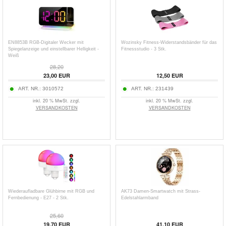
EN8853B RGB-Digitaler Wecker mit
Wozinsky Fitness-Widerstandsbänder für das
Spiegelanzeige und einstellbarer Helligkeit -
Fitnessstudio - 3 Stk.
Weiß
28,20
23,00 EUR
12,50 EUR
ART. NR.:
3010572
ART. NR.:
231439
inkl. 20 % MwSt. zzgl.
inkl. 20 % MwSt. zzgl.
VERSANDKOSTEN
VERSANDKOSTEN
Wiederaufladbare Glühbirne mit RGB und
AK73 Damen-Smartwatch mit Strass-
Fernbedienung - E27 - 2 Stk.
Edelstahlarmband
25,60
19,70 EUR
41,10 EUR