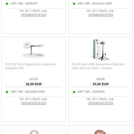
ART. NR.:
3005457
ART. NR.:
3010141-VAR
inkl. 20 % MwSt. zzgl.
inkl. 20 % MwSt. zzgl.
VERSANDKOSTEN
VERSANDKOSTEN
T255 Qi2 3-in-1 Magnetisches kabelloses
Tech-Protect L08S Ausziehbarer Bluetooth
Ladegerät 15W
Selfie Stick mit Stativ - Schwarz
37,20
28,20
32,00 EUR
23,60 EUR
ART. NR.:
3010905-VAR
ART. NR.:
3006506
inkl. 20 % MwSt. zzgl.
inkl. 20 % MwSt. zzgl.
VERSANDKOSTEN
VERSANDKOSTEN