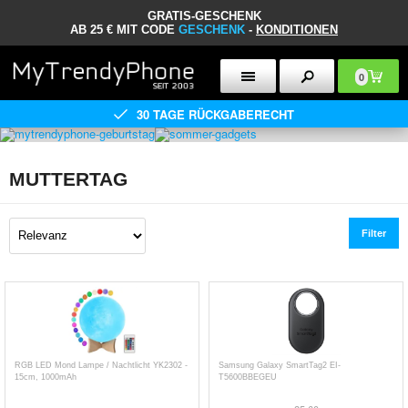
GRATIS-GESCHENK
AB 25 € MIT CODE
GESCHENK
-
KONDITIONEN
0
30 TAGE RÜCKGABERECHT
MUTTERTAG
Filter
RGB LED Mond Lampe / Nachtlicht YK2302 -
Samsung Galaxy SmartTag2 EI-
15cm, 1000mAh
T5600BBEGEU