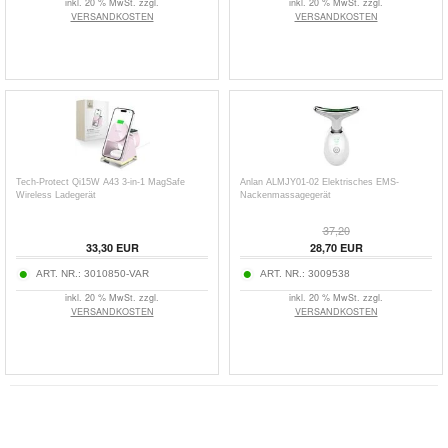
inkl. 20 % MwSt. zzgl.
inkl. 20 % MwSt. zzgl.
VERSANDKOSTEN
VERSANDKOSTEN
Tech-Protect Qi15W A43 3-in-1 MagSafe
Anlan ALMJY01-02 Elektrisches EMS-
Wireless Ladegerät
Nackenmassagegerät
37,20
33,30 EUR
28,70 EUR
ART. NR.:
3010850-VAR
ART. NR.:
3009538
inkl. 20 % MwSt. zzgl.
inkl. 20 % MwSt. zzgl.
VERSANDKOSTEN
VERSANDKOSTEN