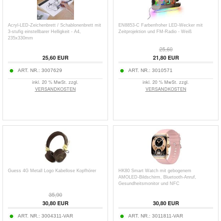
Acryl-LED-Zeichenbrett / Schablonenbrett mit
EN8853-C Farbenfroher LED-Wecker mit
3-stufig einstellbarer Helligkeit - A4,
Zeitprojektion und FM-Radio - Weiß
235x330mm
25,60
25,60 EUR
21,80 EUR
ART. NR.:
3007629
ART. NR.:
3010571
inkl. 20 % MwSt. zzgl.
inkl. 20 % MwSt. zzgl.
VERSANDKOSTEN
VERSANDKOSTEN
Guess 4G Metall Logo Kabellose Kopfhörer
HK80 Smart Watch mit gebogenem
AMOLED-Bildschirm, Bluetooth-Anruf,
Gesundheitsmonitor und NFC
35,90
30,80 EUR
30,80 EUR
ART. NR.:
3004311-VAR
ART. NR.:
3011811-VAR