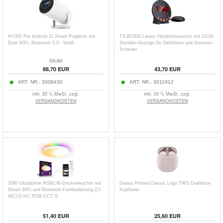
HY300 Pro Android 11 Smart Projektor mit
TS-BC600 Lauter Vibrationswecker mit 12/24-
Dual WiFi, Bluetooth 5.0 - Weiß
Stunden-Anzeige für Gehörlose und Senioren -
Schwarz
93,80
88,70 EUR
43,70 EUR
ART. NR.:
3008430
ART. NR.:
3011812
inkl. 20 % MwSt. zzgl.
inkl. 20 % MwSt. zzgl.
VERSANDKOSTEN
VERSANDKOSTEN
30W Ultradünne RGBCW-Deckenleuchte mit
Guess Printed Classic Logo TWS Drahtlose
Smart WiFi und Bluetooth-Fernbedienung ZJ-
Kopfhörer
WCLD-HC-RGB-CCT-S
51,40 EUR
25,60 EUR