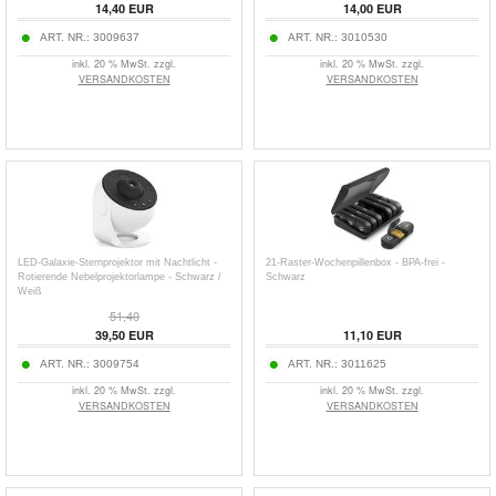
14,40 EUR
14,00 EUR
ART. NR.:
3009637
ART. NR.:
3010530
inkl. 20 % MwSt. zzgl.
inkl. 20 % MwSt. zzgl.
VERSANDKOSTEN
VERSANDKOSTEN
LED-Galaxie-Sternprojektor mit Nachtlicht -
21-Raster-Wochenpillenbox - BPA-frei -
Rotierende Nebelprojektorlampe - Schwarz /
Schwarz
Weiß
51,40
39,50 EUR
11,10 EUR
ART. NR.:
3009754
ART. NR.:
3011625
inkl. 20 % MwSt. zzgl.
inkl. 20 % MwSt. zzgl.
VERSANDKOSTEN
VERSANDKOSTEN