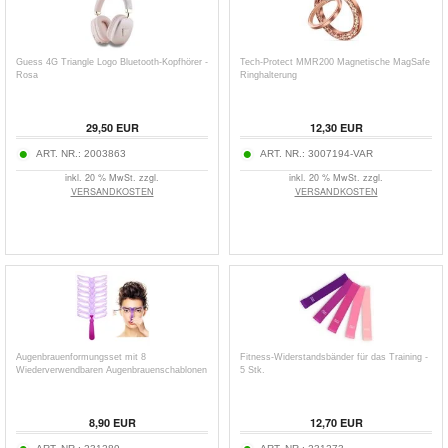
Guess 4G Triangle Logo Bluetooth-Kopfhörer -
Tech-Protect MMR200 Magnetische MagSafe
Rosa
Ringhalterung
29,50 EUR
12,30 EUR
ART. NR.:
2003863
ART. NR.:
3007194-VAR
inkl. 20 % MwSt. zzgl.
inkl. 20 % MwSt. zzgl.
VERSANDKOSTEN
VERSANDKOSTEN
Augenbrauenformungsset mit 8
Fitness-Widerstandsbänder für das Training -
Wiederverwendbaren Augenbrauenschablonen
5 Stk.
8,90 EUR
12,70 EUR