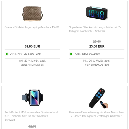
Guess 4G Metal Logo Laptop-Tasche - 15-16"
Superlauter Wecker für Langschläfer mit 7-
farbigem Nachtlicht - Schwarz
25,60
69,90 EUR
23,00 EUR
ART. NR.:
235493-VAR
ART. NR.:
3011604
inkl. 20 % MwSt. zzgl.
inkl. 20 % MwSt. zzgl.
VERSANDKOSTEN
VERSANDKOSTEN
Tech-Protect M5 Universelles Sportarmband
Universal-Fernbedienung für ältere Menschen
6.9" - sicherer Sitz für alle Workouts -
- 7-Tasten Intelligenter lernfähiger Controller
Schwarz
12,70