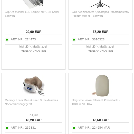
Clip-On Monitor LED-Lampe mit USB-Kabel -
C18 Ausziehbares Quadrapod-Panoramastativ
Schwarz
- 65mm-95mm - Schwarz
22,60 EUR
37,20 EUR
ART. NR.:
224473
ART. NR.:
3010523
inkl. 20 % MwSt. zzgl.
inkl. 20 % MwSt. zzgl.
VERSANDKOSTEN
VERSANDKOSTEN
Memory Foam Reisekissen & Elektrisches
GreyLime Power Stone II Powerbank -
Nackenmassagegerät
10400mAh, 18W
51,40
46,20 EUR
43,60 EUR
ART. NR.:
235831
ART. NR.:
224554-VAR