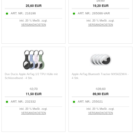
25,60
25,60 EUR
19,20 EUR
ART. NR.:
216196
ART. NR.:
265086-VAR
inkl. 20 % MwSt. zzgl.
inkl. 20 % MwSt. zzgl.
VERSANDKOSTEN
VERSANDKOSTEN
Dux Ducis Apple AirTag 1/2 TPU Hülle mit
Apple AirTag Bluetooth Tracker MX542ZM/A -
Schlüsselbund - 4 Stk.
4 Stk.
12,70
128,60
11,50 EUR
89,90 EUR
ART. NR.:
232332
ART. NR.:
255021
inkl. 20 % MwSt. zzgl.
inkl. 20 % MwSt. zzgl.
VERSANDKOSTEN
VERSANDKOSTEN