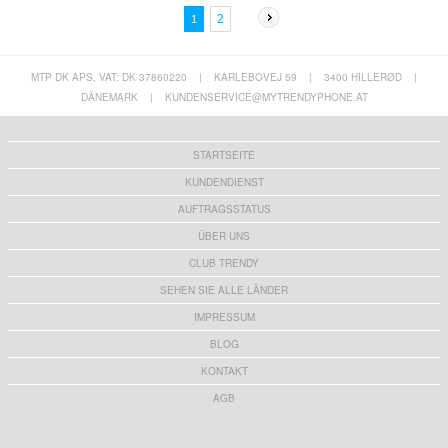
2
1
MTP DK APS, VAT: DK 37860220
|
KARLEBOVEJ 59
|
3400 HILLERØD
|
DÄNEMARK
|
KUNDENSERVICE@MYTRENDYPHONE.AT
STARTSEITE
KUNDENDIENST
AUFTRAGSSTATUS
ÜBER UNS
CLUB TRENDY
SEHEN SIE ALLE LÄNDER
IMPRESSUM
BLOG
KONTAKT
AGB