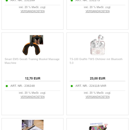
ART. NR.:
231289
ART. NR.:
231273
inkl. 20 % MwSt. zzgl.
inkl. 20 % MwSt. zzgl.
VERSANDKOSTEN
VERSANDKOSTEN
Smart EMS Gesäß Training Muskel Massage
TS-100 Graffiti TWS Ohrhörer mit Bluetooth
Maschine
5.0
12,70 EUR
23,00 EUR
ART. NR.:
236248
ART. NR.:
224118-VAR
inkl. 20 % MwSt. zzgl.
inkl. 20 % MwSt. zzgl.
VERSANDKOSTEN
VERSANDKOSTEN