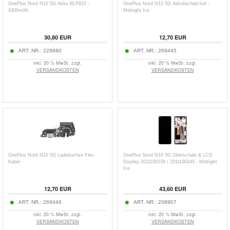
OnePlus Nord N10 5G Akku BLP815 -
OnePlus Nord N10 5G Akkufachdeckel -
4300mAh
Midnight Ice
30,80
EUR
12,70
EUR
ART. NR.:
228880
ART. NR.:
269445
inkl. 20 % MwSt. zzgl.
inkl. 20 % MwSt. zzgl.
VERSANDKOSTEN
VERSANDKOSTEN
OnePlus Nord N10 5G Ladebuchse Flex
OnePlus Nord N10 5G Oberschale & LCD
Kabel
Display 2011100239 / 2011100240 - Midnight
Ice
12,70
EUR
43,60
EUR
ART. NR.:
269446
ART. NR.:
208907
inkl. 20 % MwSt. zzgl.
inkl. 20 % MwSt. zzgl.
VERSANDKOSTEN
VERSANDKOSTEN