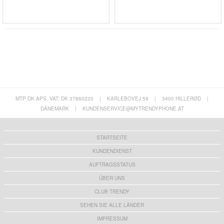
MTP DK APS, VAT: DK 37860220
|
KARLEBOVEJ 59
|
3400 HILLERØD
|
DÄNEMARK
|
KUNDENSERVICE@MYTRENDYPHONE.AT
STARTSEITE
KUNDENDIENST
AUFTRAGSSTATUS
ÜBER UNS
CLUB TRENDY
SEHEN SIE ALLE LÄNDER
IMPRESSUM