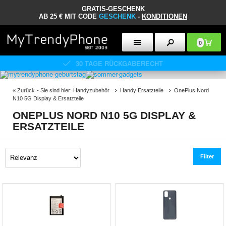
GRATIS-GESCHENK
AB 25 € MIT CODE
GESCHENK
-
KONDITIONEN
0
30 TAGE RÜCKGABERECHT
«
Zurück
- Sie sind hier:
Handyzubehör
Handy Ersatzteile
OnePlus Nord
N10 5G Display & Ersatzteile
ONEPLUS NORD N10 5G DISPLAY &
ERSATZTEILE
Filter