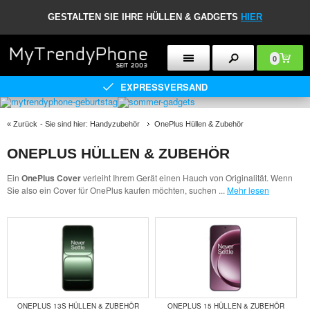
GESTALTEN SIE IHRE HÜLLEN & GADGETS
HIER
0
EXPRESSVERSAND
«
Zurück
- Sie sind hier:
Handyzubehör
OnePlus Hüllen & Zubehör
ONEPLUS HÜLLEN & ZUBEHÖR
Ein
OnePlus Cover
verleiht Ihrem Gerät einen Hauch von Originalität. Wenn
Sie also ein Cover für OnePlus kaufen möchten, suchen
...
Mehr lesen
ONEPLUS 13S HÜLLEN & ZUBEHÖR
ONEPLUS 15 HÜLLEN & ZUBEHÖR