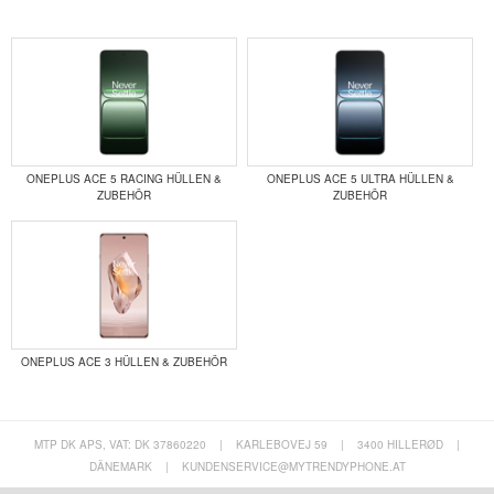
ONEPLUS ACE 5 RACING HÜLLEN &
ONEPLUS ACE 5 ULTRA HÜLLEN &
ZUBEHÖR
ZUBEHÖR
ONEPLUS ACE 3 HÜLLEN & ZUBEHÖR
MTP DK APS, VAT: DK 37860220
|
KARLEBOVEJ 59
|
3400 HILLERØD
|
DÄNEMARK
|
KUNDENSERVICE@MYTRENDYPHONE.AT