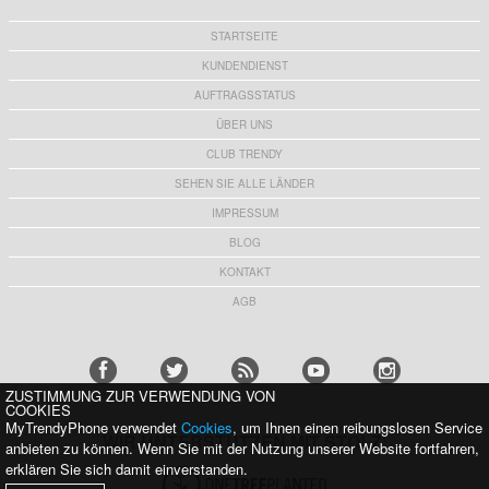
STARTSEITE
KUNDENDIENST
AUFTRAGSSTATUS
ÜBER UNS
CLUB TRENDY
SEHEN SIE ALLE LÄNDER
IMPRESSUM
BLOG
KONTAKT
AGB
ZUSTIMMUNG ZUR VERWENDUNG VON
COOKIES
MyTrendyPhone verwendet
Cookies
, um Ihnen einen reibungslosen Service
WIR UNTERSTÜTZEN MIT STOLZ:
anbieten zu können. Wenn Sie mit der Nutzung unserer Website fortfahren,
erklären Sie sich damit einverstanden.