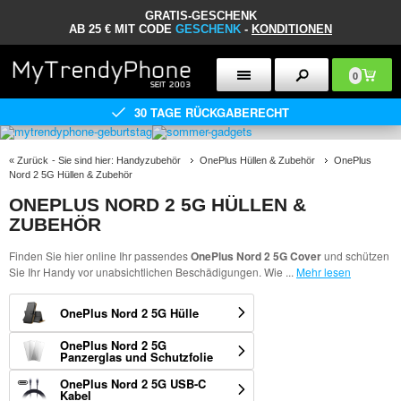
GRATIS-GESCHENK
AB 25 € MIT CODE
GESCHENK
-
KONDITIONEN
0
30 TAGE RÜCKGABERECHT
«
Zurück
- Sie sind hier:
Handyzubehör
OnePlus Hüllen & Zubehör
OnePlus
Nord 2 5G Hüllen & Zubehör
ONEPLUS NORD 2 5G HÜLLEN &
ZUBEHÖR
Finden Sie hier online Ihr passendes
OnePlus Nord 2 5G Cover
und schützen
Sie Ihr Handy vor unabsichtlichen Beschädigungen. Wie
...
Mehr lesen
OnePlus Nord 2 5G Hülle
OnePlus Nord 2 5G
Panzerglas und Schutzfolie
OnePlus Nord 2 5G USB-C
Kabel