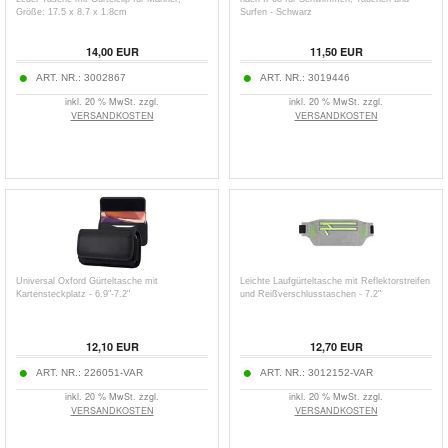
Größe: 17.5 x 8.7 x 1.8cm
Surfen - Schwarz
14,00
EUR
11,50
EUR
ART. NR.:
3002867
ART. NR.:
3019446
inkl. 20 % MwSt. zzgl.
inkl. 20 % MwSt. zzgl.
VERSANDKOSTEN
VERSANDKOSTEN
Universal Oxford Gürteltasche mit
Leichte Laufgürteltasche mit Reflektorstreifen
Kartensteckplatz - 6.9"-7.2"
und Reißverschlusstaschen - 7.2"
12,10
EUR
12,70
EUR
ART. NR.:
226051-VAR
ART. NR.:
3012152-VAR
inkl. 20 % MwSt. zzgl.
inkl. 20 % MwSt. zzgl.
VERSANDKOSTEN
VERSANDKOSTEN