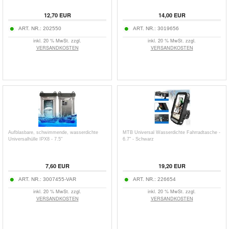
12,70
EUR
14,00
EUR
ART. NR.:
202550
ART. NR.:
3019656
inkl. 20 % MwSt. zzgl.
inkl. 20 % MwSt. zzgl.
VERSANDKOSTEN
VERSANDKOSTEN
Aufblasbare, schwimmende, wasserdichte
MTB Universal Wasserdichte Fahrradtasche -
Universalhülle IPX8 - 7.5"
6.7" - Schwarz
7,60
EUR
19,20
EUR
ART. NR.:
3007455-VAR
ART. NR.:
226654
inkl. 20 % MwSt. zzgl.
inkl. 20 % MwSt. zzgl.
VERSANDKOSTEN
VERSANDKOSTEN