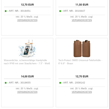
12,70
EUR
11,50
EUR
ART. NR.:
3019451
ART. NR.:
3019447
inkl. 20 % MwSt. zzgl.
inkl. 20 % MwSt. zzgl.
VERSANDKOSTEN
VERSANDKOSTEN
Wasserdichte, schwimmfähige Handyhülle
Tech-Protect SM65 Universal-Telefonhülle -
nach IPX8 mit zwei Staufächern - 7.5" - Weiß
6"-6.9" - Braun
14,00
EUR
12,70
EUR
ART. NR.:
3019655
ART. NR.:
2008142
inkl. 20 % MwSt. zzgl.
inkl. 20 % MwSt. zzgl.
VERSANDKOSTEN
VERSANDKOSTEN