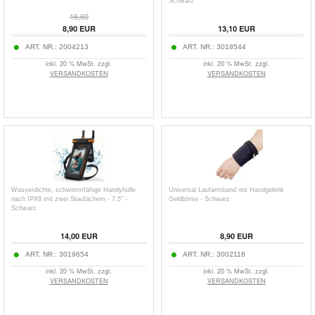
Schwarz
16,60
8,90
EUR
13,10
EUR
ART. NR.:
2004213
ART. NR.:
3018544
inkl. 20 % MwSt. zzgl.
inkl. 20 % MwSt. zzgl.
VERSANDKOSTEN
VERSANDKOSTEN
Wasserdichte, schwimmfähige Handyhülle
Universal Laufarmband mit Handgelenk
nach IPX8 mit zwei Staufächern - 7.5" -
Geldbörse - Schwarz
Schwarz
14,00
EUR
8,90
EUR
ART. NR.:
3019654
ART. NR.:
3002118
inkl. 20 % MwSt. zzgl.
inkl. 20 % MwSt. zzgl.
VERSANDKOSTEN
VERSANDKOSTEN