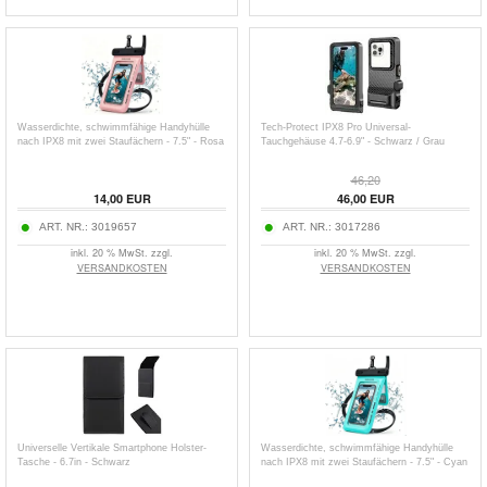
Wasserdichte, schwimmfähige Handyhülle
Tech-Protect IPX8 Pro Universal-
nach IPX8 mit zwei Staufächern - 7.5" - Rosa
Tauchgehäuse 4.7-6.9" - Schwarz / Grau
46,20
14,00
EUR
46,00
EUR
ART. NR.:
3019657
ART. NR.:
3017286
inkl. 20 % MwSt. zzgl.
inkl. 20 % MwSt. zzgl.
VERSANDKOSTEN
VERSANDKOSTEN
Universelle Vertikale Smartphone Holster-
Wasserdichte, schwimmfähige Handyhülle
Tasche - 6.7in - Schwarz
nach IPX8 mit zwei Staufächern - 7.5" - Cyan