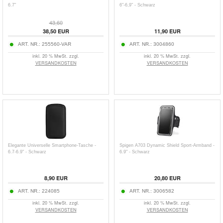
6.7"
6"-6,9" - Schwarz
43,60
38,50
EUR
11,90
EUR
ART. NR.:
255560-VAR
ART. NR.:
3004860
inkl. 20 % MwSt. zzgl.
inkl. 20 % MwSt. zzgl.
VERSANDKOSTEN
VERSANDKOSTEN
Elegante Universelle Smartphone-Tasche -
Spigen A703 Dynamic Shield Sport-Armband -
6.7-6.9" - Schwarz
6.9" - Schwarz
8,90
EUR
20,80
EUR
ART. NR.:
224085
ART. NR.:
3006582
inkl. 20 % MwSt. zzgl.
inkl. 20 % MwSt. zzgl.
VERSANDKOSTEN
VERSANDKOSTEN