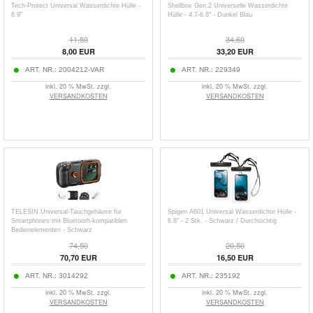
Tech-Protect Universal Wasserdichte Hülle -
Shellbox Gen.2 Universelle Wasserdichte
6.9"
Hülle - 4.7-6.8" - Dunkel Blau
11,50
34,60
8,00
EUR
33,20
EUR
ART. NR.:
2004212-VAR
ART. NR.:
229349
inkl. 20 % MwSt. zzgl.
inkl. 20 % MwSt. zzgl.
VERSANDKOSTEN
VERSANDKOSTEN
TELESIN Universal-Tauchgehäuse für
Spigen A601 Universal Wasserdichte Hülle -
Smartphones mit Bluetooth-kompatiblen
6.8" - 2 Stk. - Schwarz / Durchsichtig
Bedienelementen - Schwarz
74,50
20,50
70,70
EUR
16,50
EUR
ART. NR.:
3014292
ART. NR.:
235192
inkl. 20 % MwSt. zzgl.
inkl. 20 % MwSt. zzgl.
VERSANDKOSTEN
VERSANDKOSTEN