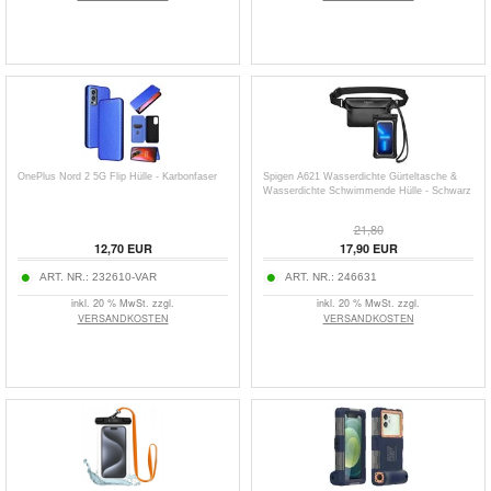
OnePlus Nord 2 5G Flip Hülle - Karbonfaser
Spigen A621 Wasserdichte Gürteltasche &
Wasserdichte Schwimmende Hülle - Schwarz
21,80
12,70
EUR
17,90
EUR
ART. NR.:
232610-VAR
ART. NR.:
246631
inkl. 20 % MwSt. zzgl.
inkl. 20 % MwSt. zzgl.
VERSANDKOSTEN
VERSANDKOSTEN