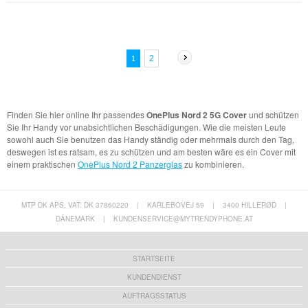
2
1
Finden Sie hier online Ihr passendes
OnePlus Nord 2 5G Cover
und schützen
Sie Ihr Handy vor unabsichtlichen Beschädigungen. Wie die meisten Leute
sowohl auch Sie benutzen das Handy ständig oder mehrmals durch den Tag,
deswegen ist es ratsam, es zu schützen und am besten wäre es ein Cover mit
einem praktischen
OnePlus Nord 2 Panzerglas
zu kombinieren.
MTP DK APS, VAT: DK 37860220
|
KARLEBOVEJ 59
|
3400 HILLERØD
|
DÄNEMARK
|
KUNDENSERVICE@MYTRENDYPHONE.AT
STARTSEITE
KUNDENDIENST
AUFTRAGSSTATUS