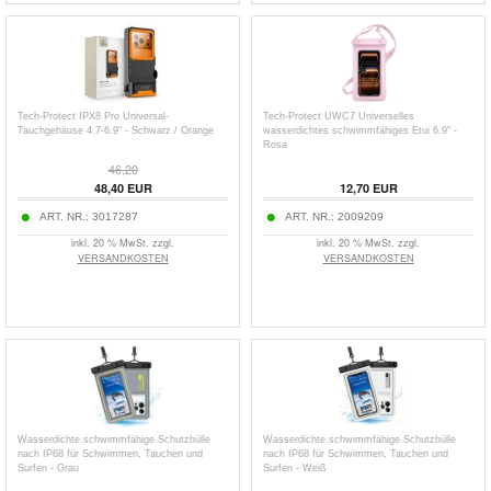
Tech-Protect IPX8 Pro Universal-
Tech-Protect UWC7 Universelles
Tauchgehäuse 4.7-6.9" - Schwarz / Orange
wasserdichtes schwimmfähiges Etui 6.9" -
Rosa
46,20
48,40
EUR
12,70
EUR
ART. NR.:
3017287
ART. NR.:
2009209
inkl. 20 % MwSt. zzgl.
inkl. 20 % MwSt. zzgl.
VERSANDKOSTEN
VERSANDKOSTEN
Wasserdichte schwimmfähige Schutzhülle
Wasserdichte schwimmfähige Schutzhülle
nach IP68 für Schwimmen, Tauchen und
nach IP68 für Schwimmen, Tauchen und
Surfen - Grau
Surfen - Weiß