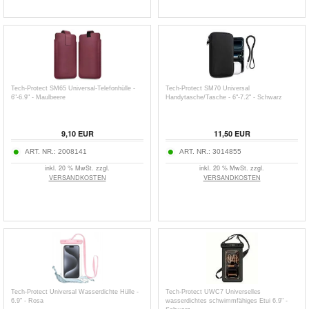
Tech-Protect SM65 Universal-Telefonhülle -
Tech-Protect SM70 Universal
6"-6.9" - Maulbeere
Handytasche/Tasche - 6"-7.2" - Schwarz
9,10
EUR
11,50
EUR
ART. NR.:
2008141
ART. NR.:
3014855
inkl. 20 % MwSt. zzgl.
inkl. 20 % MwSt. zzgl.
VERSANDKOSTEN
VERSANDKOSTEN
Tech-Protect Universal Wasserdichte Hülle -
Tech-Protect UWC7 Universelles
6.9" - Rosa
wasserdichtes schwimmfähiges Etui 6.9" -