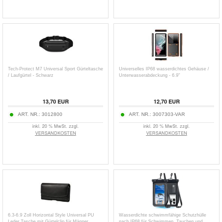
Tech-Protect M7 Universal Sport Gürteltasche
Universelles IP68 wasserdichtes Gehäuse /
/ Laufgürtel - Schwarz
Unterwasserabdeckung - 6.9"
13,70
EUR
12,70
EUR
ART. NR.:
3012800
ART. NR.:
3007303-VAR
inkl. 20 % MwSt. zzgl.
inkl. 20 % MwSt. zzgl.
VERSANDKOSTEN
VERSANDKOSTEN
6.3-6.9 Zoll Horizontal Style Universal PU
Wasserdichte schwimmfähige Schutzhülle
Leder Tasche mit Gürtelclip für Männer,
nach IP68 für Schwimmen, Tauchen und