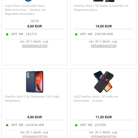
Liquid Glass Universeller Nano-
OnePlus Nord 2 5G Wallet Schutzhülle mit
Bildschirmschutz - Ultraklar und
Magnetverschluss
fingerabdruckfreundlich
12,70
8,60
EUR
14,00
EUR
ART. NR.:
151772
ART. NR.:
226708-VAR
inkl. 20 % MwSt. zzgl.
inkl. 20 % MwSt. zzgl.
VERSANDKOSTEN
VERSANDKOSTEN
OnePlus Nord 2 5G Gebürstete TPU Hülle -
KSQ OnePlus Nord 2 5G Hülle mit
Karbonfaser
Kartenhalter - Schwarz
8,90
EUR
11,50
EUR
ART. NR.:
241678-VAR
ART. NR.:
237256
inkl. 20 % MwSt. zzgl.
inkl. 20 % MwSt. zzgl.
VERSANDKOSTEN
VERSANDKOSTEN