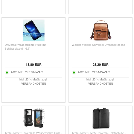
Universal Wasserdichte Hülle mit
Weixier Vintage Universal Umhängetasche
Schlüsselband - 6.7"
13,80
EUR
28,20
EUR
ART. NR.:
248384-VAR
ART. NR.:
223445-VAR
inkl. 20 % MwSt. zzgl.
inkl. 20 % MwSt. zzgl.
VERSANDKOSTEN
VERSANDKOSTEN
Tech-Protect Universelle Wasserdichte Hülle -
Tech-Protect SM65 Universal-Telefonhülle -