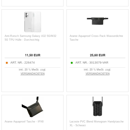
Anti-Rutsch Samsung Galaxy A32 5G/M32
Araree Aquaproof Cross Pack Wasserdichte
5G TPU Hülle - Durchsichtig
Tasche
11,50
EUR
25,60
EUR
ART. NR.:
226474
ART. NR.:
3013079-VAR
inkl. 20 % MwSt. zzgl.
inkl. 20 % MwSt. zzgl.
VERSANDKOSTEN
VERSANDKOSTEN
Araree Aquaproof Tasche - IPX8
Lacoste PVC Blend Monogram Handytasche
XL - Schwarz