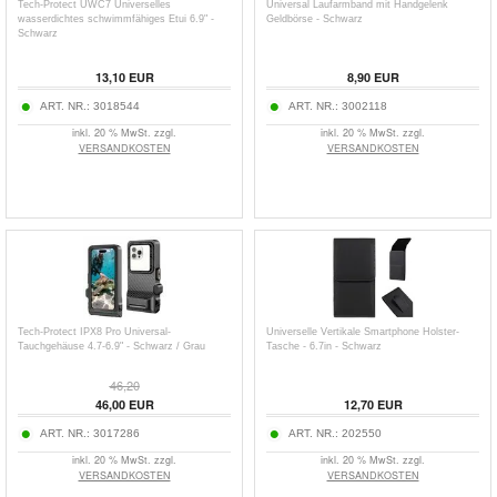
Tech-Protect UWC7 Universelles
Universal Laufarmband mit Handgelenk
wasserdichtes schwimmfähiges Etui 6.9" -
Geldbörse - Schwarz
Schwarz
13,10
EUR
8,90
EUR
ART. NR.:
3018544
ART. NR.:
3002118
inkl. 20 % MwSt. zzgl.
inkl. 20 % MwSt. zzgl.
VERSANDKOSTEN
VERSANDKOSTEN
Tech-Protect IPX8 Pro Universal-
Universelle Vertikale Smartphone Holster-
Tauchgehäuse 4.7-6.9" - Schwarz / Grau
Tasche - 6.7in - Schwarz
46,20
46,00
EUR
12,70
EUR
ART. NR.:
3017286
ART. NR.:
202550
inkl. 20 % MwSt. zzgl.
inkl. 20 % MwSt. zzgl.
VERSANDKOSTEN
VERSANDKOSTEN