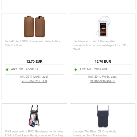
Tech-Protect SM65 Universal-Telefonhülle -
Tech-Protect UWC7 Universelles
6"-6.9" - Braun
wasserdichtes schwimmfähiges Etui 6.9" -
Weiß
12,70
EUR
12,70
EUR
ART. NR.:
2008142
ART. NR.:
2009208
inkl. 20 % MwSt. zzgl.
inkl. 20 % MwSt. zzgl.
VERSANDKOSTEN
VERSANDKOSTEN
IPX8 wasserdicht PVC Handytasche für unter
Lacoste The Blend XL Crossbody
9,5-Zoll Dual Layer Handy versiegelt Dry Bag
Handytasche - Marineblau