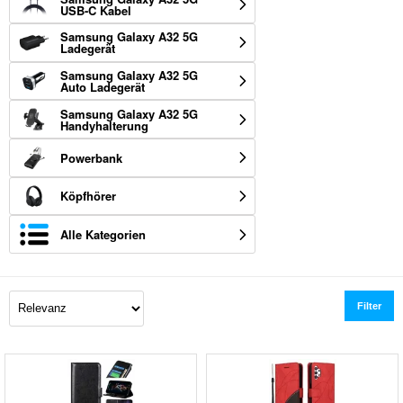
USB-C Kabel
Samsung Galaxy A32 5G
Ladegerät
Samsung Galaxy A32 5G
Auto Ladegerät
Samsung Galaxy A32 5G
Handyhalterung
Powerbank
Köpfhörer
Alle Kategorien
Filter