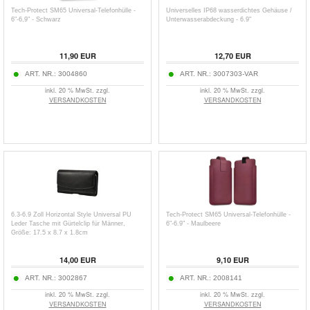
Tech-Protect SM65 Universal-Telefonhülle -
Universelles IP68 wasserdichtes Gehäuse /
6"-6,9" - Schwarz
Unterwasserabdeckung - 6.9"
11,90
EUR
12,70
EUR
ART. NR.:
3004860
ART. NR.:
3007303-VAR
inkl. 20 % MwSt. zzgl.
inkl. 20 % MwSt. zzgl.
VERSANDKOSTEN
VERSANDKOSTEN
6.3-6.9 Zoll Horizontal Style Universal PU
Tech-Protect SM65 Universal-Telefonhülle -
Leder Tasche mit Gürtelclip für Männer,
6"-6.9" - Maulbeere
Größe: 17.5 x 8.7 x 1.8cm
14,00
EUR
9,10
EUR
ART. NR.:
3002867
ART. NR.:
2008141
inkl. 20 % MwSt. zzgl.
inkl. 20 % MwSt. zzgl.
VERSANDKOSTEN
VERSANDKOSTEN