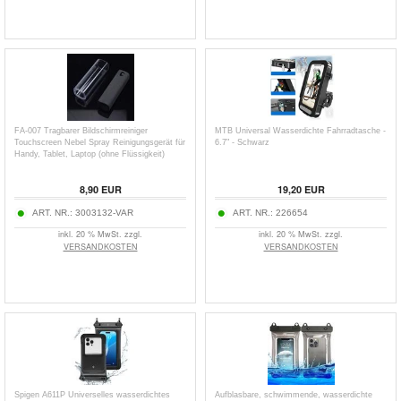
FA-007 Tragbarer Bildschirmreiniger
MTB Universal Wasserdichte Fahrradtasche -
Touchscreen Nebel Spray Reinigungsgerät für
6.7" - Schwarz
Handy, Tablet, Laptop (ohne Flüssigkeit)
8,90
EUR
19,20
EUR
ART. NR.:
3003132-VAR
ART. NR.:
226654
inkl. 20 % MwSt. zzgl.
inkl. 20 % MwSt. zzgl.
VERSANDKOSTEN
VERSANDKOSTEN
Spigen A611P Universelles wasserdichtes
Aufblasbare, schwimmende, wasserdichte