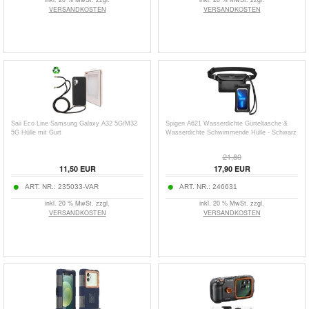
VERSANDKOSTEN
VERSANDKOSTEN
Saii Eco Line Samsung Galaxy A32 5G/M32
Spigen A621 Wasserdichte Gürteltasche &
5G Hülle mit Gurt
Wasserdichte Schwimmende Hülle - Schwarz
21,80
11,50
EUR
17,90
EUR
ART. NR.:
235033-VAR
ART. NR.:
246631
inkl. 20 % MwSt. zzgl.
inkl. 20 % MwSt. zzgl.
VERSANDKOSTEN
VERSANDKOSTEN