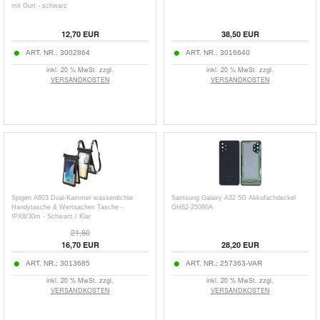
mit Gurt - schwarz
12,70
EUR
38,50
EUR
ART. NR.:
3002864
ART. NR.:
3016640
inkl. 20 % MwSt. zzgl.
inkl. 20 % MwSt. zzgl.
VERSANDKOSTEN
VERSANDKOSTEN
Spigen A603 Dual-Kammer wasserdichte
Samsung Galaxy A32 5G Akkufachdeckel
Handytasche & Wertsachen Tasche -
GH82-25080A
IPX8/30m - Schwarz / Klar
21,80
16,70
EUR
28,20
EUR
ART. NR.:
3013685
ART. NR.:
257363-VAR
inkl. 20 % MwSt. zzgl.
inkl. 20 % MwSt. zzgl.
VERSANDKOSTEN
VERSANDKOSTEN