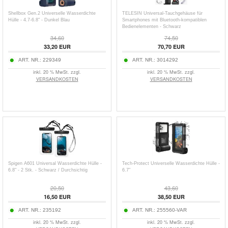
Shellbox Gen.2 Universelle Wasserdichte
TELESIN Universal-Tauchgehäuse für
Hülle - 4.7-6.8" - Dunkel Blau
Smartphones mit Bluetooth-kompatiblen
Bedienelementen - Schwarz
34,60
74,50
33,20
EUR
70,70
EUR
ART. NR.:
229349
ART. NR.:
3014292
inkl. 20 % MwSt. zzgl.
inkl. 20 % MwSt. zzgl.
VERSANDKOSTEN
VERSANDKOSTEN
Spigen A601 Universal Wasserdichte Hülle -
Tech-Protect Universelle Wasserdichte Hülle -
6.8" - 2 Stk. - Schwarz / Durchsichtig
6.7"
20,50
43,60
16,50
EUR
38,50
EUR
ART. NR.:
235192
ART. NR.:
255560-VAR
inkl. 20 % MwSt. zzgl.
inkl. 20 % MwSt. zzgl.