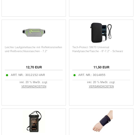
Leichte Laufgürteltasche mit Reflektorstreifen
Tech-Protect SM70 Universal
und Reißverschlusstaschen - 7.2"
Handytasche/Tasche - 6"-7.2" - Schwarz
12,70
EUR
11,50
EUR
ART. NR.:
3012152-VAR
ART. NR.:
3014855
inkl. 20 % MwSt. zzgl.
inkl. 20 % MwSt. zzgl.
VERSANDKOSTEN
VERSANDKOSTEN