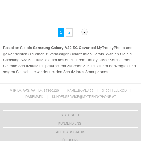
2
1
Bestellen Sie ein
Samsung Galaxy A32 5G Cover
bei MyTrendyPhone und
gewährleisten Sie einen zuverlässigen Schutz Ihres Geräts. Wählen Sie die
Samsung A32 5G Hülle, die am besten zu Ihrem Handy passt! Kombinieren
Sie eine Schutzhülle mit praktischem Zubehör, z. B. mit einem Panzerglas und
sorgen Sie sich nie wieder um den Schutz Ihres Smartphones!
MTP DK APS, VAT: DK 37860220
|
KARLEBOVEJ 59
|
3400 HILLERØD
|
DÄNEMARK
|
KUNDENSERVICE@MYTRENDYPHONE.AT
STARTSEITE
KUNDENDIENST
AUFTRAGSSTATUS
ÜBER UNS