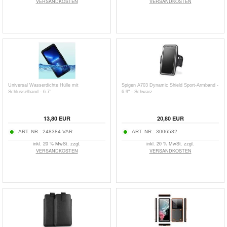
VERSANDKOSTEN
VERSANDKOSTEN
Universal Wasserdichte Hülle mit
Spigen A703 Dynamic Shield Sport-Armband -
Schlüsselband - 6.7"
6.9" - Schwarz
13,80
EUR
20,80
EUR
ART. NR.:
248384-VAR
ART. NR.:
3006582
inkl. 20 % MwSt. zzgl.
inkl. 20 % MwSt. zzgl.
VERSANDKOSTEN
VERSANDKOSTEN