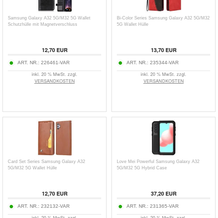
Samsung Galaxy A32 5G/M32 5G Wallet
Bi-Color Series Samsung Galaxy A32 5G/M32
Schutzhülle mit Magnetverschluss
5G Wallet Hülle
12,70
EUR
13,70
EUR
ART. NR.:
226461-VAR
ART. NR.:
235344-VAR
inkl. 20 % MwSt. zzgl.
inkl. 20 % MwSt. zzgl.
VERSANDKOSTEN
VERSANDKOSTEN
Card Set Series Samsung Galaxy A32
Love Mei Powerful Samsung Galaxy A32
5G/M32 5G Wallet Hülle
5G/M32 5G Hybrid Case
12,70
EUR
37,20
EUR
ART. NR.:
232132-VAR
ART. NR.:
231365-VAR
inkl. 20 % MwSt. zzgl.
inkl. 20 % MwSt. zzgl.