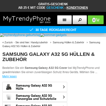
GRATIS-GESCHENK
AB 25 € MIT CODE
GESCHENK
-
KONDITIONEN
0
30 TAGE RÜCKGABERECHT
«
Zurück
- Sie sind hier:
Handyzubehör
Samsung Hüllen & Zubehör
Samsung
Galaxy A32 5G Hüllen & Zubehör
SAMSUNG GALAXY A32 5G HÜLLEN &
ZUBEHÖR
Bestellen Sie ein
Samsung Galaxy A32 5G Cover
bei MyTrendyPhone und
gewährleisten Sie einen zuverlässigen Schutz Ihres Geräts. Wählen Sie
...
Mehr lesen
Samsung Galaxy A32 5G
Hülle
Samsung Galaxy A32 5G
Panzerglas und Schutzfolie
Samsung Galaxy A32 5G