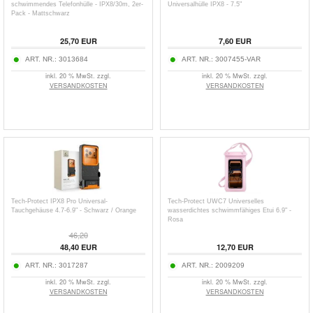
schwimmendes Telefonhülle - IPX8/30m, 2er-
Universalhülle IPX8 - 7.5"
Pack - Mattschwarz
25,70
EUR
7,60
EUR
ART. NR.:
3013684
ART. NR.:
3007455-VAR
inkl. 20 % MwSt. zzgl.
inkl. 20 % MwSt. zzgl.
VERSANDKOSTEN
VERSANDKOSTEN
Tech-Protect IPX8 Pro Universal-
Tech-Protect UWC7 Universelles
Tauchgehäuse 4.7-6.9" - Schwarz / Orange
wasserdichtes schwimmfähiges Etui 6.9" -
Rosa
46,20
48,40
EUR
12,70
EUR
ART. NR.:
3017287
ART. NR.:
2009209
inkl. 20 % MwSt. zzgl.
inkl. 20 % MwSt. zzgl.
VERSANDKOSTEN
VERSANDKOSTEN