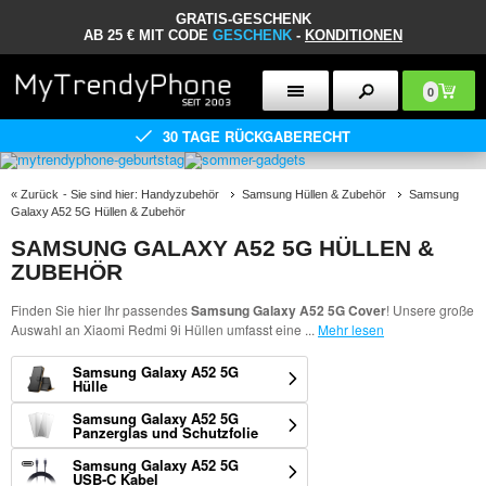
GRATIS-GESCHENK
AB 25 € MIT CODE
GESCHENK
-
KONDITIONEN
0
30 TAGE RÜCKGABERECHT
«
Zurück
- Sie sind hier:
Handyzubehör
Samsung Hüllen & Zubehör
Samsung
Galaxy A52 5G Hüllen & Zubehör
SAMSUNG GALAXY A52 5G HÜLLEN &
ZUBEHÖR
Finden Sie hier Ihr passendes
Samsung Galaxy A52 5G Cover
! Unsere große
Auswahl an Xiaomi Redmi 9i Hüllen umfasst eine
...
Mehr lesen
Samsung Galaxy A52 5G
Hülle
Samsung Galaxy A52 5G
Panzerglas und Schutzfolie
Samsung Galaxy A52 5G
USB-C Kabel