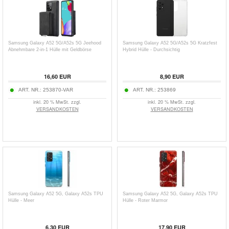
Samsung Galaxy A52 5G/A52s 5G Jeehood
Samsung Galaxy A52 5G/A52s 5G Kratzfest
Abnehmbare 2-in-1 Hülle mit Geldbörse
Hybrid Hülle - Durchsichtig
16,60
EUR
8,90
EUR
ART. NR.:
253870-VAR
ART. NR.:
253869
inkl. 20 % MwSt. zzgl.
inkl. 20 % MwSt. zzgl.
VERSANDKOSTEN
VERSANDKOSTEN
Samsung Galaxy A52 5G, Galaxy A52s TPU
Samsung Galaxy A52 5G, Galaxy A52s TPU
Hülle - Meer
Hülle - Roter Marmor
6,30
EUR
17,90
EUR