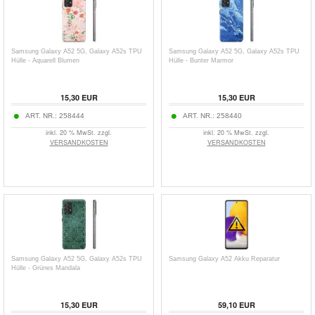
Samsung Galaxy A52 5G, Galaxy A52s TPU
Samsung Galaxy A52 5G, Galaxy A52s TPU
Hülle - Aquarell Blumen
Hülle - Bunter Marmor
15,30
EUR
15,30
EUR
ART. NR.:
258444
ART. NR.:
258440
inkl. 20 % MwSt. zzgl.
inkl. 20 % MwSt. zzgl.
VERSANDKOSTEN
VERSANDKOSTEN
Samsung Galaxy A52 5G, Galaxy A52s TPU
Samsung Galaxy A52 Akku Reparatur
Hülle - Grünes Mandala
15,30
EUR
59,10
EUR