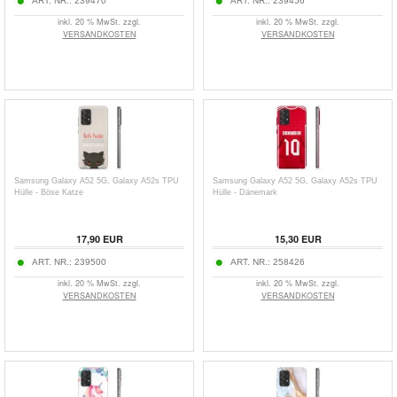
ART. NR.:
239470
ART. NR.:
239456
inkl. 20 % MwSt. zzgl.
inkl. 20 % MwSt. zzgl.
VERSANDKOSTEN
VERSANDKOSTEN
Samsung Galaxy A52 5G, Galaxy A52s TPU
Samsung Galaxy A52 5G, Galaxy A52s TPU
Hülle - Böse Katze
Hülle - Dänemark
17,90
EUR
15,30
EUR
ART. NR.:
239500
ART. NR.:
258426
inkl. 20 % MwSt. zzgl.
inkl. 20 % MwSt. zzgl.
VERSANDKOSTEN
VERSANDKOSTEN