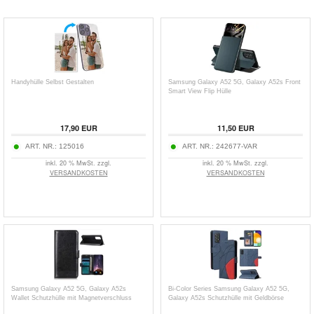
Handyhülle Selbst Gestalten
Samsung Galaxy A52 5G, Galaxy A52s Front
Smart View Flip Hülle
17,90
EUR
11,50
EUR
ART. NR.:
125016
ART. NR.:
242677-VAR
inkl. 20 % MwSt. zzgl.
inkl. 20 % MwSt. zzgl.
VERSANDKOSTEN
VERSANDKOSTEN
Samsung Galaxy A52 5G, Galaxy A52s
Bi-Color Series Samsung Galaxy A52 5G,
Wallet Schutzhülle mit Magnetverschluss
Galaxy A52s Schutzhülle mit Geldbörse