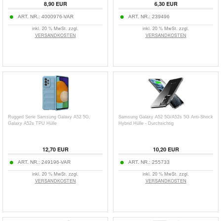
8,90
EUR
6,30
EUR
ART. NR.:
4000976-VAR
ART. NR.:
239496
inkl. 20 % MwSt. zzgl.
inkl. 20 % MwSt. zzgl.
VERSANDKOSTEN
VERSANDKOSTEN
Rugged Serie Samsung Galaxy A52 5G,
Samsung Galaxy A52 5G/A52s 5G Anti-Shock
Galaxy A52s TPU Hülle
Hybrid Hülle - Durchsichtig
12,70
EUR
10,20
EUR
ART. NR.:
249196-VAR
ART. NR.:
255733
inkl. 20 % MwSt. zzgl.
inkl. 20 % MwSt. zzgl.
VERSANDKOSTEN
VERSANDKOSTEN