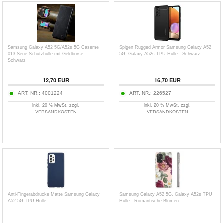
Samsung Galaxy A52 5G/A52s 5G Caseme
Spigen Rugged Armor Samsung Galaxy A52
013 Serie Schutzhülle mit Geldbörse -
5G, Galaxy A52s TPU Hülle - Schwarz
Schwarz
12,70
EUR
16,70
EUR
ART. NR.:
4001224
ART. NR.:
226527
inkl. 20 % MwSt. zzgl.
inkl. 20 % MwSt. zzgl.
VERSANDKOSTEN
VERSANDKOSTEN
Anti-Fingerabdrücke Matte Samsung Galaxy
Samsung Galaxy A52 5G, Galaxy A52s TPU
A52 5G TPU Hülle
Hülle - Romantische Blumen