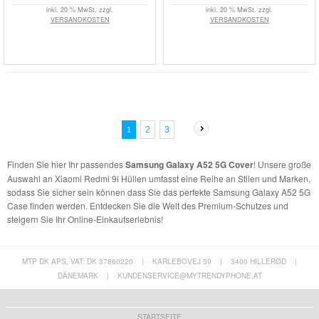
inkl. 20 % MwSt. zzgl.
inkl. 20 % MwSt. zzgl.
VERSANDKOSTEN
VERSANDKOSTEN
2
3
1
Finden Sie hier Ihr passendes
Samsung Galaxy A52 5G Cover
! Unsere große
Auswahl an Xiaomi Redmi 9i Hüllen umfasst eine Reihe an Stilen und Marken,
sodass Sie sicher sein können dass Sie das perfekte Samsung Galaxy A52 5G
Case finden werden. Entdecken Sie die Welt des Premium-Schutzes und
steigern Sie Ihr Online-Einkaufserlebnis!
MTP DK APS, VAT: DK 37860220
|
KARLEBOVEJ 59
|
3400 HILLERØD
|
DÄNEMARK
|
KUNDENSERVICE@MYTRENDYPHONE.AT
STARTSEITE