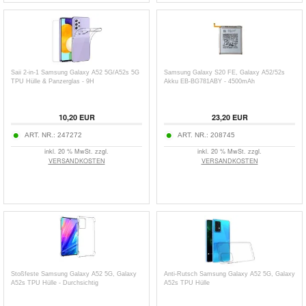
Saii 2-in-1 Samsung Galaxy A52 5G/A52s 5G
Samsung Galaxy S20 FE, Galaxy A52/52s
TPU Hülle & Panzerglas - 9H
Akku EB-BG781ABY - 4500mAh
10,20
EUR
23,20
EUR
ART. NR.:
247272
ART. NR.:
208745
inkl. 20 % MwSt. zzgl.
inkl. 20 % MwSt. zzgl.
VERSANDKOSTEN
VERSANDKOSTEN
Stoßfeste Samsung Galaxy A52 5G, Galaxy
Anti-Rutsch Samsung Galaxy A52 5G, Galaxy
A52s TPU Hülle - Durchsichtig
A52s TPU Hülle