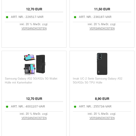
12,70
EUR
11,50
EUR
ART. NR.:
226517-VAR
ART. NR.:
236187-VAR
inkl. 20 % MwSt. zzgl.
inkl. 20 % MwSt. zzgl.
VERSANDKOSTEN
VERSANDKOSTEN
Samsung Galaxy A52 5G/A52s 5G Wallet
Imak UC-2 Serie Samsung Galaxy A52
Hülle mit Kartenhalter
5G/A52s 5G TPU Hülle
12,70
EUR
8,90
EUR
ART. NR.:
4001107-VAR
ART. NR.:
255734-VAR
inkl. 20 % MwSt. zzgl.
inkl. 20 % MwSt. zzgl.
VERSANDKOSTEN
VERSANDKOSTEN