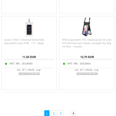
Usams YD017 Universal-Schutzhülle,
IPX8 wasserdicht PVC Handytasche für unter
wasserdicht nach IPX8 - 7.2" - Beige
9,5-Zoll Dual Layer Handy versiegelt Dry Bag
mit Gurt - schwarz
11,50
EUR
12,70
EUR
ART. NR.:
3018680
ART. NR.:
3002864
inkl. 20 % MwSt. zzgl.
inkl. 20 % MwSt. zzgl.
VERSANDKOSTEN
VERSANDKOSTEN
2
3
1