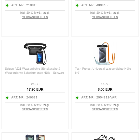
ART. NR.:
218813
ART. NR.:
4004406
inkl. 20 % MwSt. zzgl.
inkl. 20 % MwSt. zzgl.
VERSANDKOSTEN
VERSANDKOSTEN
Spigen A621 Wasserdichte Gürteltasche &
Tech-Protect Universal Wasserdichte Hülle -
Wasserdichte Schwimmende Hülle - Schwarz
6.9"
21,80
11,50
17,90
EUR
8,00
EUR
ART. NR.:
246631
ART. NR.:
2004212-VAR
inkl. 20 % MwSt. zzgl.
inkl. 20 % MwSt. zzgl.
VERSANDKOSTEN
VERSANDKOSTEN