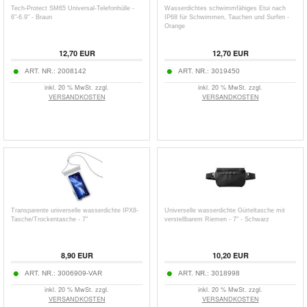
Tech-Protect SM65 Universal-Telefonhülle -
Wasserdichtes schwimmfähiges Etui nach
6"-6.9" - Braun
IP68 für Schwimmen, Tauchen und Surfen -
Orange
12,70
EUR
12,70
EUR
ART. NR.:
2008142
ART. NR.:
3019450
inkl. 20 % MwSt. zzgl.
inkl. 20 % MwSt. zzgl.
VERSANDKOSTEN
VERSANDKOSTEN
Transparente universelle wasserdichte IPX8-
Universelle wasserdichte Gürteltasche mit
Tasche/Trockentasche - 7"
verstellbarem Riemen - 7" - Schwarz
8,90
EUR
10,20
EUR
ART. NR.:
3006909-VAR
ART. NR.:
3018998
inkl. 20 % MwSt. zzgl.
inkl. 20 % MwSt. zzgl.
VERSANDKOSTEN
VERSANDKOSTEN