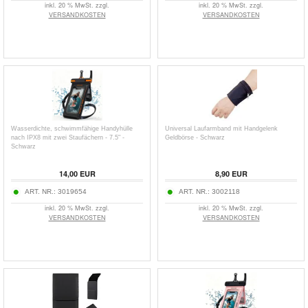
inkl. 20 % MwSt. zzgl.
inkl. 20 % MwSt. zzgl.
VERSANDKOSTEN
VERSANDKOSTEN
Wasserdichte, schwimmfähige Handyhülle
Universal Laufarmband mit Handgelenk
nach IPX8 mit zwei Staufächern - 7.5" -
Geldbörse - Schwarz
Schwarz
14,00
EUR
8,90
EUR
ART. NR.:
3019654
ART. NR.:
3002118
inkl. 20 % MwSt. zzgl.
inkl. 20 % MwSt. zzgl.
VERSANDKOSTEN
VERSANDKOSTEN