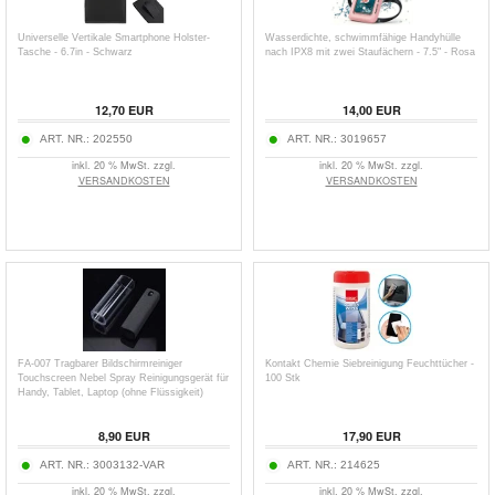
Universelle Vertikale Smartphone Holster-
Wasserdichte, schwimmfähige Handyhülle
Tasche - 6.7in - Schwarz
nach IPX8 mit zwei Staufächern - 7.5" - Rosa
12,70
EUR
14,00
EUR
ART. NR.:
202550
ART. NR.:
3019657
inkl. 20 % MwSt. zzgl.
inkl. 20 % MwSt. zzgl.
VERSANDKOSTEN
VERSANDKOSTEN
FA-007 Tragbarer Bildschirmreiniger
Kontakt Chemie Siebreinigung Feuchttücher -
Touchscreen Nebel Spray Reinigungsgerät für
100 Stk
Handy, Tablet, Laptop (ohne Flüssigkeit)
8,90
EUR
17,90
EUR
ART. NR.:
3003132-VAR
ART. NR.:
214625
inkl. 20 % MwSt. zzgl.
inkl. 20 % MwSt. zzgl.