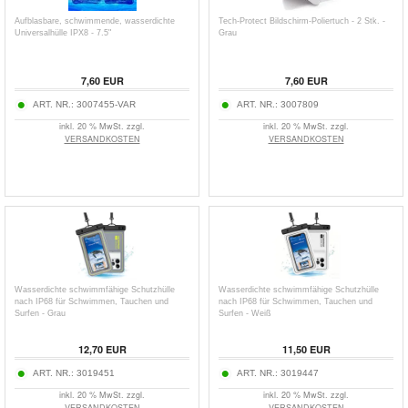
Aufblasbare, schwimmende, wasserdichte
Tech-Protect Bildschirm-Poliertuch - 2 Stk. -
Universalhülle IPX8 - 7.5"
Grau
7,60
EUR
7,60
EUR
ART. NR.:
3007455-VAR
ART. NR.:
3007809
inkl. 20 % MwSt. zzgl.
inkl. 20 % MwSt. zzgl.
VERSANDKOSTEN
VERSANDKOSTEN
Wasserdichte schwimmfähige Schutzhülle
Wasserdichte schwimmfähige Schutzhülle
nach IP68 für Schwimmen, Tauchen und
nach IP68 für Schwimmen, Tauchen und
Surfen - Grau
Surfen - Weiß
12,70
EUR
11,50
EUR
ART. NR.:
3019451
ART. NR.:
3019447
inkl. 20 % MwSt. zzgl.
inkl. 20 % MwSt. zzgl.
VERSANDKOSTEN
VERSANDKOSTEN