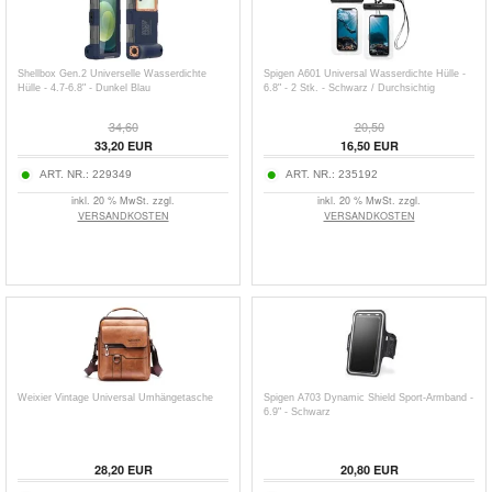
Shellbox Gen.2 Universelle Wasserdichte
Spigen A601 Universal Wasserdichte Hülle -
Hülle - 4.7-6.8" - Dunkel Blau
6.8" - 2 Stk. - Schwarz / Durchsichtig
34,60
20,50
33,20
EUR
16,50
EUR
ART. NR.:
229349
ART. NR.:
235192
inkl. 20 % MwSt. zzgl.
inkl. 20 % MwSt. zzgl.
VERSANDKOSTEN
VERSANDKOSTEN
Weixier Vintage Universal Umhängetasche
Spigen A703 Dynamic Shield Sport-Armband -
6.9" - Schwarz
28,20
EUR
20,80
EUR