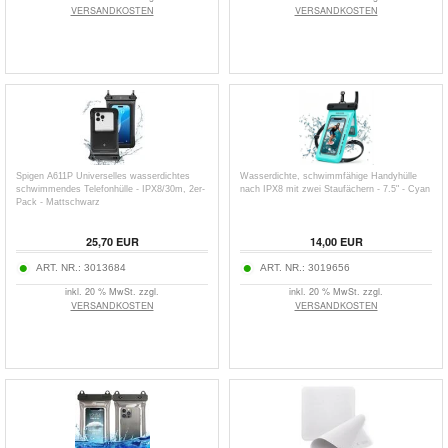
VERSANDKOSTEN
VERSANDKOSTEN
Spigen A611P Universelles wasserdichtes
Wasserdichte, schwimmfähige Handyhülle
schwimmendes Telefonhülle - IPX8/30m, 2er-
nach IPX8 mit zwei Staufächern - 7.5" - Cyan
Pack - Mattschwarz
25,70
EUR
14,00
EUR
ART. NR.:
3013684
ART. NR.:
3019656
inkl. 20 % MwSt. zzgl.
inkl. 20 % MwSt. zzgl.
VERSANDKOSTEN
VERSANDKOSTEN