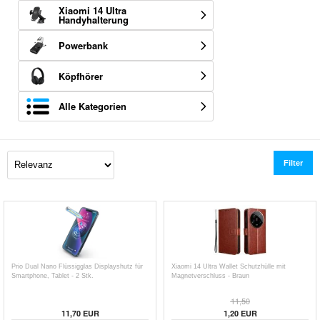
Xiaomi 14 Ultra
Handyhalterung
Powerbank
Köpfhörer
Alle Kategorien
Filter
Prio Dual Nano Flüssigglas Displayshutz für
Xiaomi 14 Ultra Wallet Schutzhülle mit
Smartphone, Tablet - 2 Stk.
Magnetverschluss - Braun
11,50
11,70
EUR
1,20
EUR