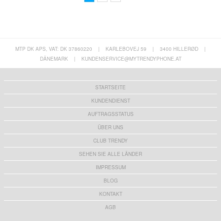
MTP DK APS, VAT: DK 37860220
|
KARLEBOVEJ 59
|
3400 HILLERØD
|
DÄNEMARK
|
KUNDENSERVICE@MYTRENDYPHONE.AT
STARTSEITE
KUNDENDIENST
AUFTRAGSSTATUS
ÜBER UNS
CLUB TRENDY
SEHEN SIE ALLE LÄNDER
IMPRESSUM
BLOG
KONTAKT
AGB