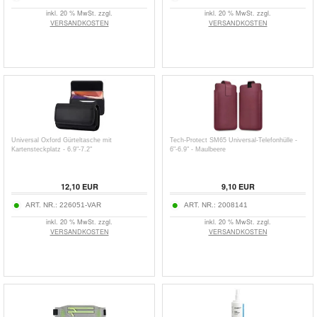
inkl. 20 % MwSt. zzgl.
inkl. 20 % MwSt. zzgl.
VERSANDKOSTEN
VERSANDKOSTEN
Universal Oxford Gürteltasche mit
Tech-Protect SM65 Universal-Telefonhülle -
Kartensteckplatz - 6.9"-7.2"
6"-6.9" - Maulbeere
12,10
EUR
9,10
EUR
ART. NR.:
226051-VAR
ART. NR.:
2008141
inkl. 20 % MwSt. zzgl.
inkl. 20 % MwSt. zzgl.
VERSANDKOSTEN
VERSANDKOSTEN