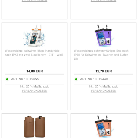
Wasserdichte, schwimmfähige Handyhülle
Wasserdichtes schwimmfähiges Etui nach
nach IPX8 mit zwei Staufächern - 7.5" - Weiß
IP68 für Schwimmen, Tauchen und Surfen -
Lila
14,00
EUR
12,70
EUR
ART. NR.:
3019655
ART. NR.:
3019449
inkl. 20 % MwSt. zzgl.
inkl. 20 % MwSt. zzgl.
VERSANDKOSTEN
VERSANDKOSTEN