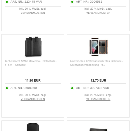
ART. NR.:
223445-VAR
ART. NR.:
3006582
inkl. 20 % MwSt. zzgl.
inkl. 20 % MwSt. zzgl.
VERSANDKOSTEN
VERSANDKOSTEN
Tech-Protect SM65 Universal-Telefonhülle -
Universelles IP68 wasserdichtes Gehäuse /
6"-6,9" - Schwarz
Unterwasserabdeckung - 6.9"
11,90
EUR
12,70
EUR
ART. NR.:
3004860
ART. NR.:
3007303-VAR
inkl. 20 % MwSt. zzgl.
inkl. 20 % MwSt. zzgl.
VERSANDKOSTEN
VERSANDKOSTEN