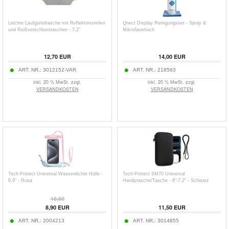
Leichte Laufgürteltasche mit Reflektorstreifen
Qnect Display Reinigungsset - Spray &
und Reißverschlusstaschen - 7.2"
Mikrofasertuch
12,70
EUR
14,00
EUR
ART. NR.:
3012152-VAR
ART. NR.:
218563
inkl. 20 % MwSt. zzgl.
inkl. 20 % MwSt. zzgl.
VERSANDKOSTEN
VERSANDKOSTEN
Tech-Protect Universal Wasserdichte Hülle -
Tech-Protect SM70 Universal
6.9" - Rosa
Handytasche/Tasche - 6"-7.2" - Schwarz
16,60
8,90
EUR
11,50
EUR
ART. NR.:
2004213
ART. NR.:
3014855