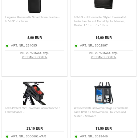
Elegante Universelle Smartphone-Tasche -
6.3-6.9 Zoll Horizontal Style Universal PU
6.7-6.9" - Schwarz
Leder Tasche mit Gürtelclip für Männer,
Größe: 17.5 x 8.7 x 1.8cm
8,90
EUR
14,00
EUR
ART. NR.:
224085
ART. NR.:
3002867
inkl. 20 % MwSt. zzgl.
inkl. 20 % MwSt. zzgl.
VERSANDKOSTEN
VERSANDKOSTEN
Tech-Protect V2 Universal-Fahrradtasche /
Wasserdichte schwimmfähige Schutzhülle
Fahrradhalter - L
nach IP68 für Schwimmen, Tauchen und
Surfen - Schwarz
23,10
EUR
11,50
EUR
ART. NR.:
3006661-VAR
ART. NR.:
3019446