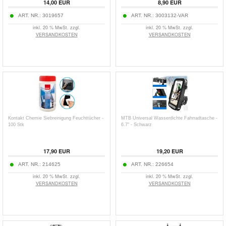
14,00
EUR
8,90
EUR
ART. NR.:
3019657
ART. NR.:
3003132-VAR
inkl. 20 % MwSt. zzgl.
inkl. 20 % MwSt. zzgl.
VERSANDKOSTEN
VERSANDKOSTEN
Kontakt Chemie Siebreinigung Feuchttücher -
MTB Universal Wasserdichte Fahrradtasche -
100 Stk
6.7" - Schwarz
17,90
EUR
19,20
EUR
ART. NR.:
214625
ART. NR.:
226654
inkl. 20 % MwSt. zzgl.
inkl. 20 % MwSt. zzgl.
VERSANDKOSTEN
VERSANDKOSTEN