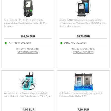
Sea Frogs SF-PH-01-PRO Universelle
Spigen A611P Universelles wasserdichtes
wasserdichte Handytasche - 40m, IPX8 -
schwimmendes Telefonhülle - IPX8/30m, 2er-
Schwarz
Pack - Mattschwarz
102,80
EUR
25,70
EUR
ART. NR.:
3013164
ART. NR.:
3013684
inkl. 20 % MwSt. zzgl.
inkl. 20 % MwSt. zzgl.
VERSANDKOSTEN
VERSANDKOSTEN
Wasserdichte, schwimmfähige Handyhülle
Aufblasbare, schwimmende, wasserdichte
nach IPX8 mit zwei Staufächern - 7.5" - Cyan
Universalhülle IPX8 - 7.5"
14,00
EUR
7,60
EUR