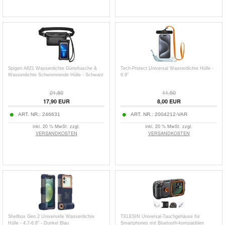
Spigen A621 Wasserdichte Gürteltasche &
Tech-Protect Universal Wasserdichte Hülle -
Wasserdichte Schwimmende Hülle - Schwarz
6.9"
21,80
11,50
17,90
EUR
8,00
EUR
ART. NR.:
246631
ART. NR.:
2004212-VAR
inkl. 20 % MwSt. zzgl.
inkl. 20 % MwSt. zzgl.
VERSANDKOSTEN
VERSANDKOSTEN
Shellbox Gen.2 Universelle Wasserdichte
TELESIN Universal-Tauchgehäuse für
Hülle - 4.7-6.8" - Dunkel Blau
Smartphones mit Bluetooth-kompatiblen