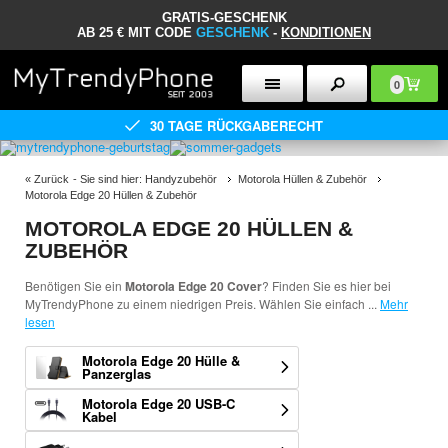
GRATIS-GESCHENK
AB 25 € MIT CODE
GESCHENK
-
KONDITIONEN
0
30 TAGE RÜCKGABERECHT
«
Zurück
- Sie sind hier:
Handyzubehör
Motorola Hüllen & Zubehör
Motorola Edge 20 Hüllen & Zubehör
MOTOROLA EDGE 20 HÜLLEN &
ZUBEHÖR
Benötigen Sie ein
Motorola Edge 20 Cover
? Finden Sie es hier bei
MyTrendyPhone zu einem niedrigen Preis. Wählen Sie einfach
...
Mehr
lesen
Motorola Edge 20 Hülle &
Panzerglas
Motorola Edge 20 USB-C
Kabel