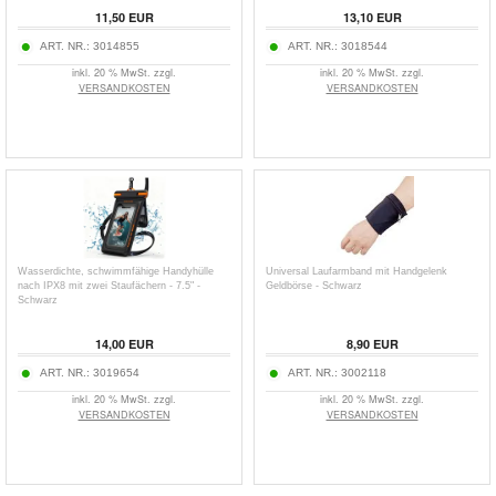
11,50
EUR
13,10
EUR
ART. NR.:
3014855
ART. NR.:
3018544
inkl. 20 % MwSt. zzgl.
inkl. 20 % MwSt. zzgl.
VERSANDKOSTEN
VERSANDKOSTEN
Wasserdichte, schwimmfähige Handyhülle
Universal Laufarmband mit Handgelenk
nach IPX8 mit zwei Staufächern - 7.5" -
Geldbörse - Schwarz
Schwarz
14,00
EUR
8,90
EUR
ART. NR.:
3019654
ART. NR.:
3002118
inkl. 20 % MwSt. zzgl.
inkl. 20 % MwSt. zzgl.
VERSANDKOSTEN
VERSANDKOSTEN