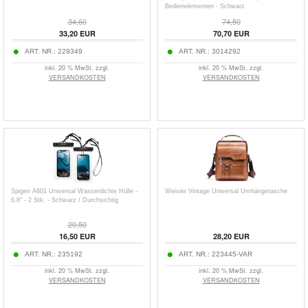
Bedienelementen - Schwarz
34,60
74,50
33,20
EUR
70,70
EUR
ART. NR.:
229349
ART. NR.:
3014292
inkl. 20 % MwSt. zzgl.
inkl. 20 % MwSt. zzgl.
VERSANDKOSTEN
VERSANDKOSTEN
Spigen A601 Universal Wasserdichte Hülle -
Weixier Vintage Universal Umhängetasche
6.8" - 2 Stk. - Schwarz / Durchsichtig
20,50
16,50
EUR
28,20
EUR
ART. NR.:
235192
ART. NR.:
223445-VAR
inkl. 20 % MwSt. zzgl.
inkl. 20 % MwSt. zzgl.
VERSANDKOSTEN
VERSANDKOSTEN