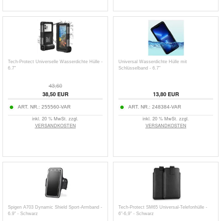
Tech-Protect Universelle Wasserdichte Hülle -
Universal Wasserdichte Hülle mit
6.7"
Schlüsselband - 6.7"
43,60
38,50
EUR
13,80
EUR
ART. NR.:
255560-VAR
ART. NR.:
248384-VAR
inkl. 20 % MwSt. zzgl.
inkl. 20 % MwSt. zzgl.
VERSANDKOSTEN
VERSANDKOSTEN
Spigen A703 Dynamic Shield Sport-Armband -
Tech-Protect SM65 Universal-Telefonhülle -
6.9" - Schwarz
6"-6,9" - Schwarz