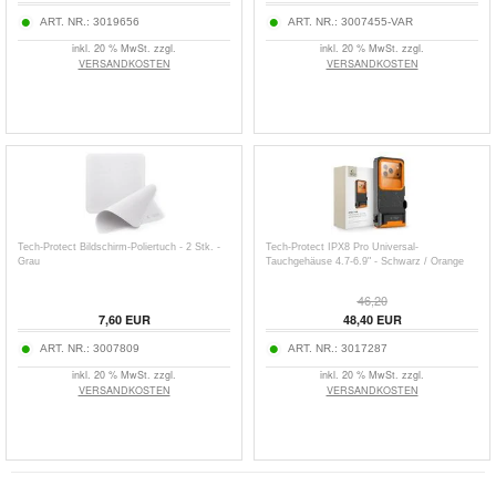
ART. NR.:
3019656
ART. NR.:
3007455-VAR
inkl. 20 % MwSt. zzgl.
inkl. 20 % MwSt. zzgl.
VERSANDKOSTEN
VERSANDKOSTEN
Tech-Protect Bildschirm-Poliertuch - 2 Stk. -
Tech-Protect IPX8 Pro Universal-
Grau
Tauchgehäuse 4.7-6.9" - Schwarz / Orange
46,20
7,60
EUR
48,40
EUR
ART. NR.:
3007809
ART. NR.:
3017287
inkl. 20 % MwSt. zzgl.
inkl. 20 % MwSt. zzgl.
VERSANDKOSTEN
VERSANDKOSTEN