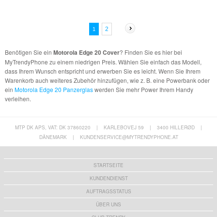
2
1
Benötigen Sie ein
Motorola Edge 20 Cover
? Finden Sie es hier bei
MyTrendyPhone zu einem niedrigen Preis. Wählen Sie einfach das Modell,
dass Ihrem Wunsch entspricht und erwerben Sie es leicht. Wenn Sie Ihrem
Warenkorb auch weiteres Zubehör hinzufügen, wie z. B. eine Powerbank oder
ein
Motorola Edge 20 Panzerglas
werden Sie mehr Power Ihrem Handy
verleihen.
MTP DK APS, VAT: DK 37860220
|
KARLEBOVEJ 59
|
3400 HILLERØD
|
DÄNEMARK
|
KUNDENSERVICE@MYTRENDYPHONE.AT
STARTSEITE
KUNDENDIENST
AUFTRAGSSTATUS
ÜBER UNS