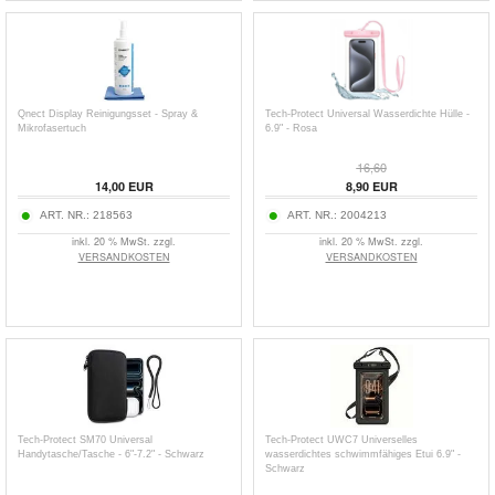
Qnect Display Reinigungsset - Spray &
Tech-Protect Universal Wasserdichte Hülle -
Mikrofasertuch
6.9" - Rosa
16,60
14,00
EUR
8,90
EUR
ART. NR.:
218563
ART. NR.:
2004213
inkl. 20 % MwSt. zzgl.
inkl. 20 % MwSt. zzgl.
VERSANDKOSTEN
VERSANDKOSTEN
Tech-Protect SM70 Universal
Tech-Protect UWC7 Universelles
Handytasche/Tasche - 6"-7.2" - Schwarz
wasserdichtes schwimmfähiges Etui 6.9" -
Schwarz