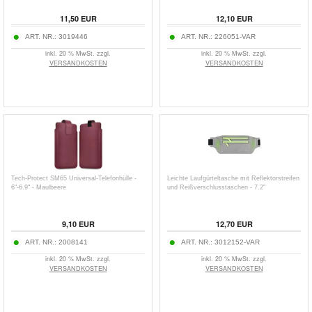
11,50
EUR
12,10
EUR
ART. NR.:
3019446
ART. NR.:
226051-VAR
inkl. 20 % MwSt. zzgl.
inkl. 20 % MwSt. zzgl.
VERSANDKOSTEN
VERSANDKOSTEN
Tech-Protect SM65 Universal-Telefonhülle -
Leichte Laufgürteltasche mit Reflektorstreifen
6"-6.9" - Maulbeere
und Reißverschlusstaschen - 7.2"
9,10
EUR
12,70
EUR
ART. NR.:
2008141
ART. NR.:
3012152-VAR
inkl. 20 % MwSt. zzgl.
inkl. 20 % MwSt. zzgl.
VERSANDKOSTEN
VERSANDKOSTEN