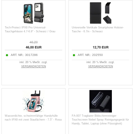
Tech-Protect IPX8 Pro Universal-
Universelle Vertikale Smartphone Holster-
Tauchgehäuse 4.7-6.9" - Schwarz / Grau
Tasche - 6.7in - Schwarz
46,20
46,00
EUR
12,70
EUR
ART. NR.:
3017286
ART. NR.:
202550
inkl. 20 % MwSt. zzgl.
inkl. 20 % MwSt. zzgl.
VERSANDKOSTEN
VERSANDKOSTEN
Wasserdichte, schwimmfähige Handyhülle
FA-007 Tragbarer Bildschirmreiniger
nach IPX8 mit zwei Staufächern - 7.5" - Rosa
Touchscreen Nebel Spray Reinigungsgerät für
Handy, Tablet, Laptop (ohne Flüssigkeit)