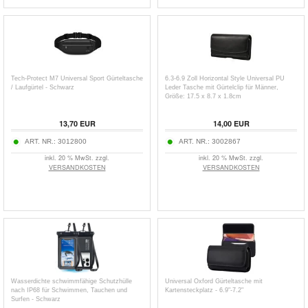
Tech-Protect M7 Universal Sport Gürteltasche
6.3-6.9 Zoll Horizontal Style Universal PU
/ Laufgürtel - Schwarz
Leder Tasche mit Gürtelclip für Männer,
Größe: 17.5 x 8.7 x 1.8cm
13,70
EUR
14,00
EUR
ART. NR.:
3012800
ART. NR.:
3002867
inkl. 20 % MwSt. zzgl.
inkl. 20 % MwSt. zzgl.
VERSANDKOSTEN
VERSANDKOSTEN
Wasserdichte schwimmfähige Schutzhülle
Universal Oxford Gürteltasche mit
nach IP68 für Schwimmen, Tauchen und
Kartensteckplatz - 6.9"-7.2"
Surfen - Schwarz