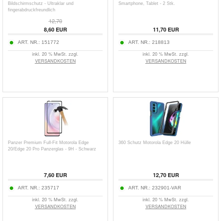
Bildschirmschutz - Ultraklar und
Smartphone, Tablet - 2 Stk.
fingerabdruckfreundlich
12,70
8,60
EUR
11,70
EUR
ART. NR.:
151772
ART. NR.:
218813
inkl. 20 % MwSt. zzgl.
inkl. 20 % MwSt. zzgl.
VERSANDKOSTEN
VERSANDKOSTEN
Panzer Premium Full-Fit Motorola Edge
360 Schutz Motorola Edge 20 Hülle
20/Edge 20 Pro Panzerglas - 9H - Schwarz
7,60
EUR
12,70
EUR
ART. NR.:
235717
ART. NR.:
232901-VAR
inkl. 20 % MwSt. zzgl.
inkl. 20 % MwSt. zzgl.
VERSANDKOSTEN
VERSANDKOSTEN