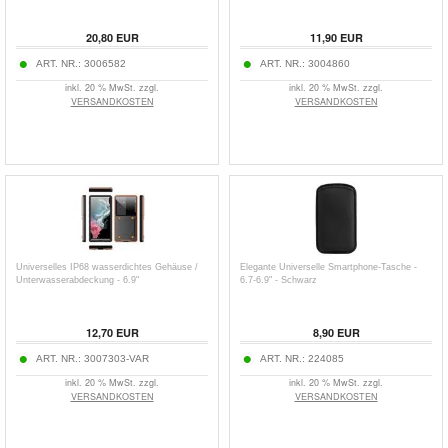
20,80
EUR
11,90
EUR
ART. NR.:
3006582
ART. NR.:
3004860
inkl. 20 % MwSt. zzgl.
inkl. 20 % MwSt. zzgl.
VERSANDKOSTEN
VERSANDKOSTEN
Universelles IP68 wasserdichtes Gehäuse /
Elegante Universelle Smartphone-Tasche -
Unterwasserabdeckung - 6.9"
6.7-6.9" - Schwarz
12,70
EUR
8,90
EUR
ART. NR.:
3007303-VAR
ART. NR.:
224085
inkl. 20 % MwSt. zzgl.
inkl. 20 % MwSt. zzgl.
VERSANDKOSTEN
VERSANDKOSTEN