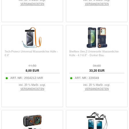
VERSANDKOSTEN
VERSANDKOSTEN
Tech-Protect Universal Wasserdichte Hülle -
Shellbox Gen.2 Universelle Wasserdichte
6.9"
Hülle - 4.7-6.8" - Dunkel Blau
11,50
34,60
8,00
EUR
33,20
EUR
ART. NR.:
2004212-VAR
ART. NR.:
229349
inkl. 20 % MwSt. zzgl.
inkl. 20 % MwSt. zzgl.
VERSANDKOSTEN
VERSANDKOSTEN