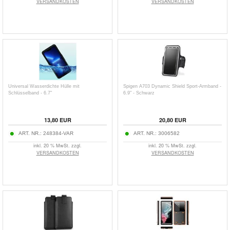
VERSANDKOSTEN
VERSANDKOSTEN
Universal Wasserdichte Hülle mit
Spigen A703 Dynamic Shield Sport-Armband -
Schlüsselband - 6.7"
6.9" - Schwarz
13,80
EUR
20,80
EUR
ART. NR.:
248384-VAR
ART. NR.:
3006582
inkl. 20 % MwSt. zzgl.
inkl. 20 % MwSt. zzgl.
VERSANDKOSTEN
VERSANDKOSTEN