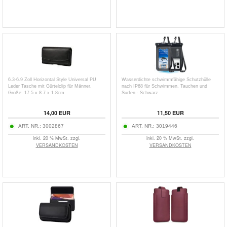
6.3-6.9 Zoll Horizontal Style Universal PU
Wasserdichte schwimmfähige Schutzhülle
Leder Tasche mit Gürtelclip für Männer,
nach IP68 für Schwimmen, Tauchen und
Größe: 17.5 x 8.7 x 1.8cm
Surfen - Schwarz
14,00
EUR
11,50
EUR
ART. NR.:
3002867
ART. NR.:
3019446
inkl. 20 % MwSt. zzgl.
inkl. 20 % MwSt. zzgl.
VERSANDKOSTEN
VERSANDKOSTEN