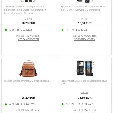
TELESIN Universal-Tauchgehäuse für
Spigen A601 Universal Wasserdichte Hülle -
Smartphones mit Bluetooth-kompatiblen
6.8" - 2 Stk. - Schwarz / Durchsichtig
Bedienelementen - Schwarz
74,50
20,50
70,70
EUR
16,50
EUR
ART. NR.:
3014292
ART. NR.:
235192
inkl. 20 % MwSt. zzgl.
inkl. 20 % MwSt. zzgl.
VERSANDKOSTEN
VERSANDKOSTEN
Weixier Vintage Universal Umhängetasche
Tech-Protect Universelle Wasserdichte Hülle -
6.7"
43,60
28,20
EUR
38,50
EUR
ART. NR.:
223445-VAR
ART. NR.:
255560-VAR
inkl. 20 % MwSt. zzgl.
inkl. 20 % MwSt. zzgl.