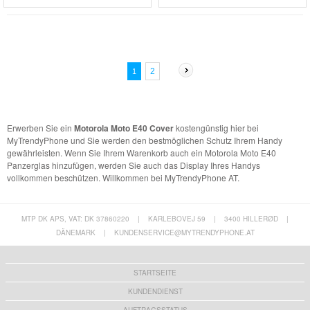
2
1
Erwerben Sie ein
Motorola Moto E40 Cover
kostengünstig hier bei
MyTrendyPhone und Sie werden den bestmöglichen Schutz Ihrem Handy
gewährleisten. Wenn Sie Ihrem Warenkorb auch ein Motorola Moto E40
Panzerglas hinzufügen, werden Sie auch das Display Ihres Handys
vollkommen beschützen. Willkommen bei MyTrendyPhone AT.
MTP DK APS, VAT: DK 37860220
|
KARLEBOVEJ 59
|
3400 HILLERØD
|
DÄNEMARK
|
KUNDENSERVICE@MYTRENDYPHONE.AT
STARTSEITE
KUNDENDIENST
AUFTRAGSSTATUS