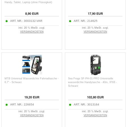
Handy, Tablet, Laptop (ohne Flüssigkeit)
8,90
EUR
17,90
EUR
ART. NR.:
3003132-VAR
ART. NR.:
214625
inkl. 20 % MwSt. zzgl.
inkl. 20 % MwSt. zzgl.
VERSANDKOSTEN
VERSANDKOSTEN
MTB Universal Wasserdichte Fahrradtasche -
Sea Frogs SF-PH-01-PRO Universelle
6.7" - Schwarz
wasserdichte Handytasche - 40m, IPX8 -
Schwarz
19,20
EUR
102,80
EUR
ART. NR.:
226654
ART. NR.:
3013164
inkl. 20 % MwSt. zzgl.
inkl. 20 % MwSt. zzgl.
VERSANDKOSTEN
VERSANDKOSTEN