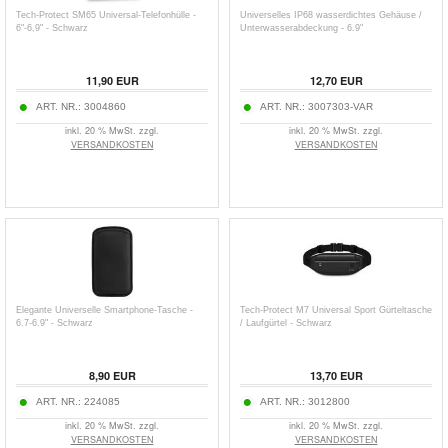
Tech-Protect SM65 Universal-Telefonhülle -
Universelles IP68 wasserdichtes Gehäuse /
6"-6,9" - Schwarz
Unterwasserabdeckung - 6.9"
11,90
EUR
12,70
EUR
ART. NR.:
3004860
ART. NR.:
3007303-VAR
inkl. 20 % MwSt. zzgl.
inkl. 20 % MwSt. zzgl.
VERSANDKOSTEN
VERSANDKOSTEN
Elegante Universelle Smartphone-Tasche -
Tech-Protect M7 Universal Sport Gürteltasche
6.7-6.9" - Schwarz
/ Laufgürtel - Schwarz
8,90
EUR
13,70
EUR
ART. NR.:
224085
ART. NR.:
3012800
inkl. 20 % MwSt. zzgl.
inkl. 20 % MwSt. zzgl.
VERSANDKOSTEN
VERSANDKOSTEN