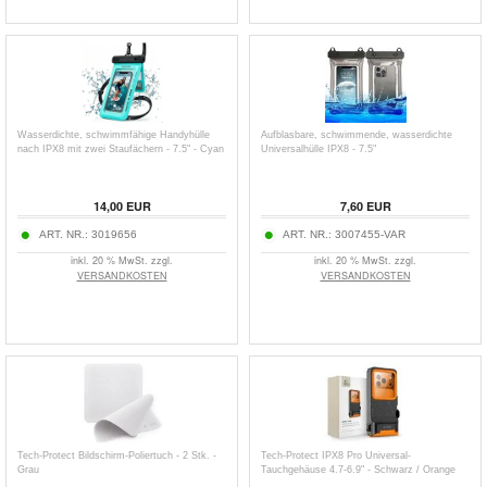
Wasserdichte, schwimmfähige Handyhülle
Aufblasbare, schwimmende, wasserdichte
nach IPX8 mit zwei Staufächern - 7.5" - Cyan
Universalhülle IPX8 - 7.5"
14,00
EUR
7,60
EUR
ART. NR.:
3019656
ART. NR.:
3007455-VAR
inkl. 20 % MwSt. zzgl.
inkl. 20 % MwSt. zzgl.
VERSANDKOSTEN
VERSANDKOSTEN
Tech-Protect Bildschirm-Poliertuch - 2 Stk. -
Tech-Protect IPX8 Pro Universal-
Grau
Tauchgehäuse 4.7-6.9" - Schwarz / Orange