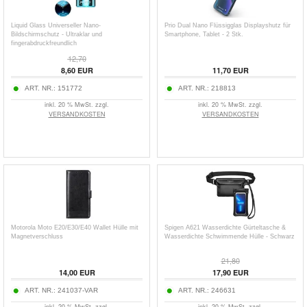
Liquid Glass Universeller Nano-
Prio Dual Nano Flüssigglas Displayshutz für
Bildschirmschutz - Ultraklar und
Smartphone, Tablet - 2 Stk.
fingerabdruckfreundlich
12,70
8,60
EUR
11,70
EUR
ART. NR.:
151772
ART. NR.:
218813
inkl. 20 % MwSt. zzgl.
inkl. 20 % MwSt. zzgl.
VERSANDKOSTEN
VERSANDKOSTEN
Motorola Moto E20/E30/E40 Wallet Hülle mit
Spigen A621 Wasserdichte Gürteltasche &
Magnetverschluss
Wasserdichte Schwimmende Hülle - Schwarz
21,80
14,00
EUR
17,90
EUR
ART. NR.:
241037-VAR
ART. NR.:
246631
inkl. 20 % MwSt. zzgl.
inkl. 20 % MwSt. zzgl.