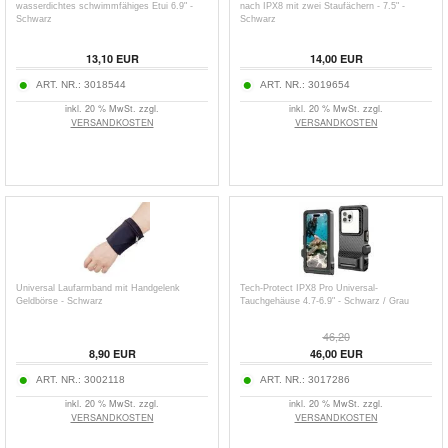
wasserdichtes schwimmfähiges Etui 6.9" -
nach IPX8 mit zwei Staufächern - 7.5" -
Schwarz
Schwarz
13,10
EUR
14,00
EUR
ART. NR.:
3018544
ART. NR.:
3019654
inkl. 20 % MwSt. zzgl.
inkl. 20 % MwSt. zzgl.
VERSANDKOSTEN
VERSANDKOSTEN
Universal Laufarmband mit Handgelenk
Tech-Protect IPX8 Pro Universal-
Geldbörse - Schwarz
Tauchgehäuse 4.7-6.9" - Schwarz / Grau
46,20
8,90
EUR
46,00
EUR
ART. NR.:
3002118
ART. NR.:
3017286
inkl. 20 % MwSt. zzgl.
inkl. 20 % MwSt. zzgl.
VERSANDKOSTEN
VERSANDKOSTEN