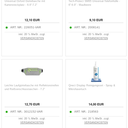
Universal Oxford Gürteltasche mit
Tech-Protect SM65 Universal-Telefonhülle -
Kartensteckplatz - 6.9"-7.2"
6"-6.9" - Maulbeere
12,10
EUR
9,10
EUR
ART. NR.:
226051-VAR
ART. NR.:
2008141
inkl. 20 % MwSt. zzgl.
inkl. 20 % MwSt. zzgl.
VERSANDKOSTEN
VERSANDKOSTEN
Leichte Laufgürteltasche mit Reflektorstreifen
Qnect Display Reinigungsset - Spray &
und Reißverschlusstaschen - 7.2"
Mikrofasertuch
12,70
EUR
14,00
EUR
ART. NR.:
3012152-VAR
ART. NR.:
218563
inkl. 20 % MwSt. zzgl.
inkl. 20 % MwSt. zzgl.
VERSANDKOSTEN
VERSANDKOSTEN