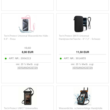
Tech-Protect Universal Wasserdichte Hülle -
Tech-Protect SM70 Universal
6.9" - Rosa
Handytasche/Tasche - 6"-7.2" - Schwarz
16,60
8,90
EUR
11,50
EUR
ART. NR.:
2004213
ART. NR.:
3014855
inkl. 20 % MwSt. zzgl.
inkl. 20 % MwSt. zzgl.
VERSANDKOSTEN
VERSANDKOSTEN
Tech-Protect UWC7 Universelles
Wasserdichte, schwimmfähige Handyhülle