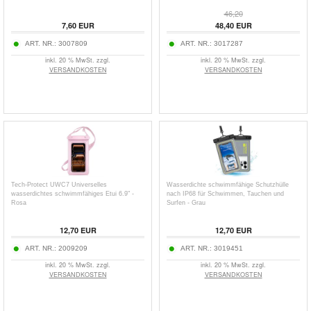
46,20
7,60
EUR
48,40
EUR
ART. NR.:
3007809
ART. NR.:
3017287
inkl. 20 % MwSt. zzgl.
inkl. 20 % MwSt. zzgl.
VERSANDKOSTEN
VERSANDKOSTEN
Tech-Protect UWC7 Universelles
Wasserdichte schwimmfähige Schutzhülle
wasserdichtes schwimmfähiges Etui 6.9" -
nach IP68 für Schwimmen, Tauchen und
Rosa
Surfen - Grau
12,70
EUR
12,70
EUR
ART. NR.:
2009209
ART. NR.:
3019451
inkl. 20 % MwSt. zzgl.
inkl. 20 % MwSt. zzgl.
VERSANDKOSTEN
VERSANDKOSTEN