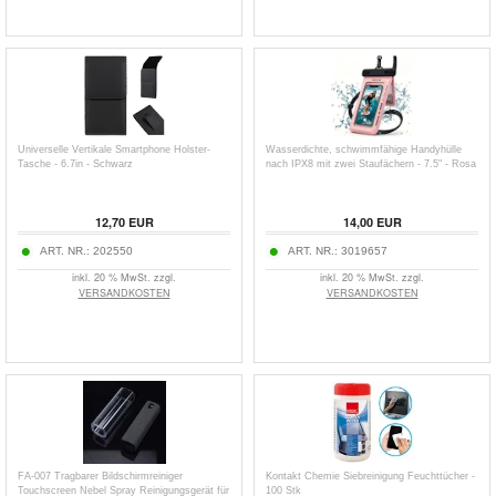
Universelle Vertikale Smartphone Holster-
Wasserdichte, schwimmfähige Handyhülle
Tasche - 6.7in - Schwarz
nach IPX8 mit zwei Staufächern - 7.5" - Rosa
12,70
EUR
14,00
EUR
ART. NR.:
202550
ART. NR.:
3019657
inkl. 20 % MwSt. zzgl.
inkl. 20 % MwSt. zzgl.
VERSANDKOSTEN
VERSANDKOSTEN
FA-007 Tragbarer Bildschirmreiniger
Kontakt Chemie Siebreinigung Feuchttücher -
Touchscreen Nebel Spray Reinigungsgerät für
100 Stk