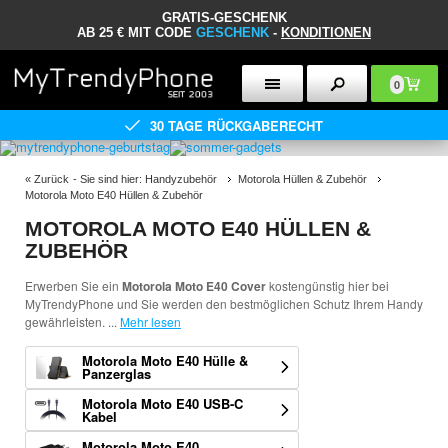
GRATIS-GESCHENK
AB 25 € MIT CODE
GESCHENK
-
KONDITIONEN
0
30 TAGE RÜCKGABERECHT
«
Zurück
- Sie sind hier:
Handyzubehör
Motorola Hüllen & Zubehör
Motorola Moto E40 Hüllen & Zubehör
MOTOROLA MOTO E40 HÜLLEN &
ZUBEHÖR
Erwerben Sie ein
Motorola Moto E40 Cover
kostengünstig hier bei
MyTrendyPhone und Sie werden den bestmöglichen Schutz Ihrem Handy
gewährleisten.
...
Mehr lesen
Motorola Moto E40 Hülle &
Panzerglas
Motorola Moto E40 USB-C
Kabel
Motorola Moto E40