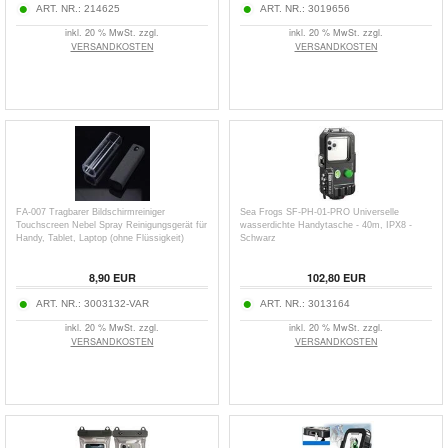
ART. NR.:
214625
ART. NR.:
3019656
inkl. 20 % MwSt. zzgl.
inkl. 20 % MwSt. zzgl.
VERSANDKOSTEN
VERSANDKOSTEN
FA-007 Tragbarer Bildschirmreiniger
Sea Frogs SF-PH-01-PRO Universelle
Touchscreen Nebel Spray Reinigungsgerät für
wasserdichte Handytasche - 40m, IPX8 -
Handy, Tablet, Laptop (ohne Flüssigkeit)
Schwarz
8,90
EUR
102,80
EUR
ART. NR.:
3003132-VAR
ART. NR.:
3013164
inkl. 20 % MwSt. zzgl.
inkl. 20 % MwSt. zzgl.
VERSANDKOSTEN
VERSANDKOSTEN