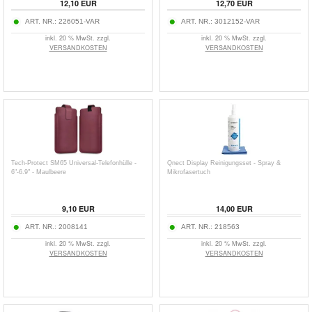
12,10
EUR
12,70
EUR
ART. NR.:
226051-VAR
ART. NR.:
3012152-VAR
inkl. 20 % MwSt. zzgl.
inkl. 20 % MwSt. zzgl.
VERSANDKOSTEN
VERSANDKOSTEN
Tech-Protect SM65 Universal-Telefonhülle -
Qnect Display Reinigungsset - Spray &
6"-6.9" - Maulbeere
Mikrofasertuch
9,10
EUR
14,00
EUR
ART. NR.:
2008141
ART. NR.:
218563
inkl. 20 % MwSt. zzgl.
inkl. 20 % MwSt. zzgl.
VERSANDKOSTEN
VERSANDKOSTEN