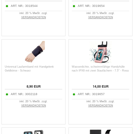
ART. NR.:
3018544
ART. NR.:
3019654
inkl. 20 % MwSt. zzgl.
inkl. 20 % MwSt. zzgl.
VERSANDKOSTEN
VERSANDKOSTEN
Universal Laufarmband mit Handgelenk
Wasserdichte, schwimmfähige Handyhülle
Geldbörse - Schwarz
nach IPX8 mit zwei Staufächern - 7.5" - Rosa
8,90
EUR
14,00
EUR
ART. NR.:
3002118
ART. NR.:
3019657
inkl. 20 % MwSt. zzgl.
inkl. 20 % MwSt. zzgl.
VERSANDKOSTEN
VERSANDKOSTEN