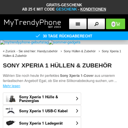
GRATIS-GESCHENK
AB 25 € MIT CODE
GESCHENK
-
KONDITIONEN
0
30 TAGE RÜCKGABERECHT
«
Zurück
- Sie sind hier:
Handyzubehör
Sony Hüllen & Zubehör
Sony Xperia 1
Hüllen & Zubehör
SONY XPERIA 1 HÜLLEN & ZUBEHÖR
Wählen Sie noch heute Ihr perfektes
Sony Xperia 1-Cover
aus unserem
fantastischen Angebot! Egal, ob Sie eine Silikonabdeckung suchen, um
...
Mehr lesen
Sony Xperia 1 Hülle &
Panzerglas
Sony Xperia 1 USB-C Kabel
Sony Xperia 1 Ladegerät