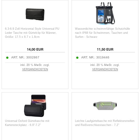
6.3-6.9 Zoll Horizontal Style Universal PU
Wasserdichte schwimmfähige Schutzhülle
Leder Tasche mit Gürtelclip für Männer,
nach IP68 für Schwimmen, Tauchen und
Größe: 17.5 x 8.7 x 1.8cm
Surfen - Schwarz
14,00
EUR
11,50
EUR
ART. NR.:
3002867
ART. NR.:
3019446
inkl. 20 % MwSt. zzgl.
inkl. 20 % MwSt. zzgl.
VERSANDKOSTEN
VERSANDKOSTEN
Universal Oxford Gürteltasche mit
Leichte Laufgürteltasche mit Reflektorstreifen
Kartensteckplatz - 6.9"-7.2"
und Reißverschlusstaschen - 7.2"