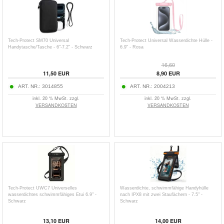
Tech-Protect SM70 Universal
Tech-Protect Universal Wasserdichte Hülle -
Handytasche/Tasche - 6"-7.2" - Schwarz
6.9" - Rosa
16,60
11,50
EUR
8,90
EUR
ART. NR.:
3014855
ART. NR.:
2004213
inkl. 20 % MwSt. zzgl.
inkl. 20 % MwSt. zzgl.
VERSANDKOSTEN
VERSANDKOSTEN
Tech-Protect UWC7 Universelles
Wasserdichte, schwimmfähige Handyhülle
wasserdichtes schwimmfähiges Etui 6.9" -
nach IPX8 mit zwei Staufächern - 7.5" -
Schwarz
Schwarz
13,10
EUR
14,00
EUR