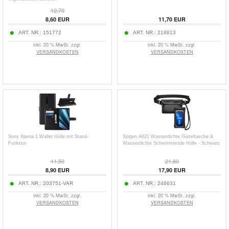
12,70
8,60
EUR
11,70
EUR
ART. NR.:
151772
ART. NR.:
218813
inkl. 20 % MwSt. zzgl.
inkl. 20 % MwSt. zzgl.
VERSANDKOSTEN
VERSANDKOSTEN
Sony Xperia 1 Wallet Hülle mit Stand-
Spigen A621 Wasserdichte Gürteltasche &
Funktion
Wasserdichte Schwimmende Hülle - Schwarz
11,50
21,80
8,90
EUR
17,90
EUR
ART. NR.:
203751-VAR
ART. NR.:
246631
inkl. 20 % MwSt. zzgl.
inkl. 20 % MwSt. zzgl.
VERSANDKOSTEN
VERSANDKOSTEN