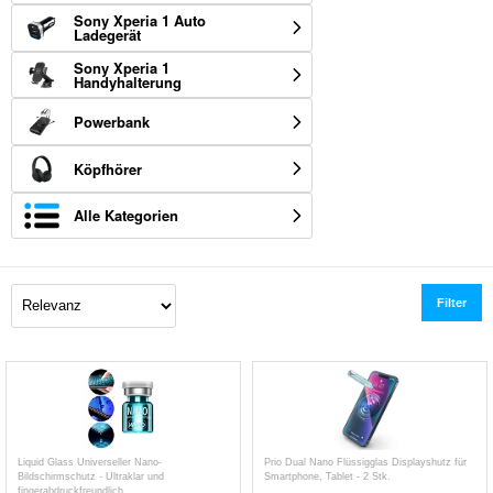
Sony Xperia 1 Auto
Ladegerät
Sony Xperia 1
Handyhalterung
Powerbank
Köpfhörer
Alle Kategorien
Filter
Liquid Glass Universeller Nano-
Prio Dual Nano Flüssigglas Displayshutz für
Bildschirmschutz - Ultraklar und
Smartphone, Tablet - 2 Stk.
fingerabdruckfreundlich