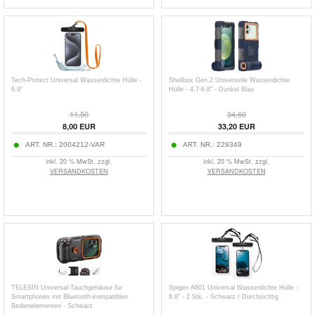
Tech-Protect Universal Wasserdichte Hülle -
Shellbox Gen.2 Universelle Wasserdichte
6.9"
Hülle - 4.7-6.8" - Dunkel Blau
11,50
34,60
8,00
EUR
33,20
EUR
ART. NR.:
2004212-VAR
ART. NR.:
229349
inkl. 20 % MwSt. zzgl.
inkl. 20 % MwSt. zzgl.
VERSANDKOSTEN
VERSANDKOSTEN
TELESIN Universal-Tauchgehäuse für
Spigen A601 Universal Wasserdichte Hülle -
Smartphones mit Bluetooth-kompatiblen
6.8" - 2 Stk. - Schwarz / Durchsichtig
Bedienelementen - Schwarz