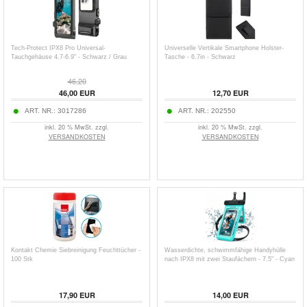
Tech-Protect IPX8 Pro Universal-
Universelle Vertikale Smartphone Holster-
Tauchgehäuse 4.7-6.9" - Schwarz / Grau
Tasche - 6.7in - Schwarz
46,20
46,00
EUR
12,70
EUR
ART. NR.:
3017286
ART. NR.:
202550
inkl. 20 % MwSt. zzgl.
inkl. 20 % MwSt. zzgl.
VERSANDKOSTEN
VERSANDKOSTEN
Kontakt Chemie Siebreinigung Feuchttücher -
Wasserdichte, schwimmfähige Handyhülle
100 Stk
nach IPX8 mit zwei Staufächern - 7.5" - Cyan
17,90
EUR
14,00
EUR