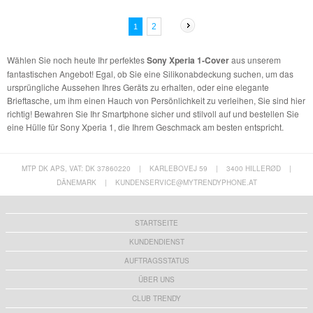
2
1
Wählen Sie noch heute Ihr perfektes
Sony Xperia 1-Cover
aus unserem
fantastischen Angebot! Egal, ob Sie eine Silikonabdeckung suchen, um das
ursprüngliche Aussehen Ihres Geräts zu erhalten, oder eine elegante
Brieftasche, um ihm einen Hauch von Persönlichkeit zu verleihen, Sie sind hier
richtig! Bewahren Sie Ihr Smartphone sicher und stilvoll auf und bestellen Sie
eine Hülle für Sony Xperia 1, die Ihrem Geschmack am besten entspricht.
MTP DK APS, VAT: DK 37860220
|
KARLEBOVEJ 59
|
3400 HILLERØD
|
DÄNEMARK
|
KUNDENSERVICE@MYTRENDYPHONE.AT
STARTSEITE
KUNDENDIENST
AUFTRAGSSTATUS
ÜBER UNS
CLUB TRENDY