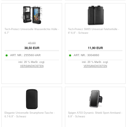
Tech-Protect Universelle Wasserdichte Hülle -
Tech-Protect SM65 Universal-Telefonhülle -
6.7"
6"-6,9" - Schwarz
43,60
38,50
EUR
11,90
EUR
ART. NR.:
255560-VAR
ART. NR.:
3004860
inkl. 20 % MwSt. zzgl.
inkl. 20 % MwSt. zzgl.
VERSANDKOSTEN
VERSANDKOSTEN
Elegante Universelle Smartphone-Tasche -
Spigen A703 Dynamic Shield Sport-Armband -
6.7-6.9" - Schwarz
6.9" - Schwarz