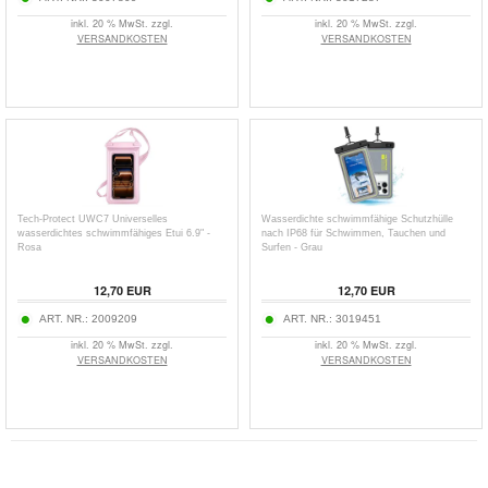
inkl. 20 % MwSt. zzgl.
inkl. 20 % MwSt. zzgl.
VERSANDKOSTEN
VERSANDKOSTEN
Tech-Protect UWC7 Universelles
Wasserdichte schwimmfähige Schutzhülle
wasserdichtes schwimmfähiges Etui 6.9" -
nach IP68 für Schwimmen, Tauchen und
Rosa
Surfen - Grau
12,70
EUR
12,70
EUR
ART. NR.:
2009209
ART. NR.:
3019451
inkl. 20 % MwSt. zzgl.
inkl. 20 % MwSt. zzgl.
VERSANDKOSTEN
VERSANDKOSTEN