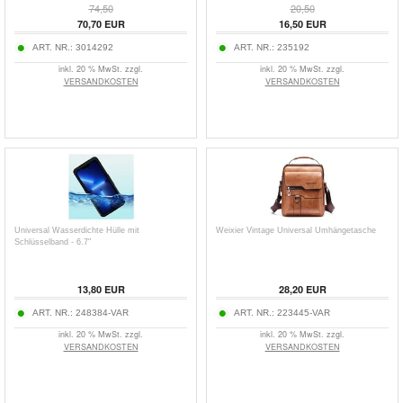
74,50
20,50
70,70
EUR
16,50
EUR
ART. NR.:
3014292
ART. NR.:
235192
inkl. 20 % MwSt. zzgl.
inkl. 20 % MwSt. zzgl.
VERSANDKOSTEN
VERSANDKOSTEN
Universal Wasserdichte Hülle mit
Weixier Vintage Universal Umhängetasche
Schlüsselband - 6.7"
13,80
EUR
28,20
EUR
ART. NR.:
248384-VAR
ART. NR.:
223445-VAR
inkl. 20 % MwSt. zzgl.
inkl. 20 % MwSt. zzgl.
VERSANDKOSTEN
VERSANDKOSTEN