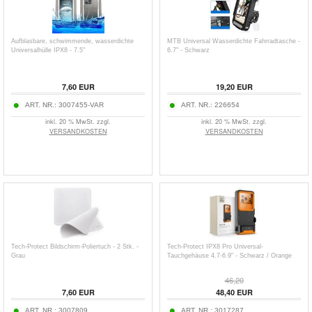
Aufblasbare, schwimmende, wasserdichte
MTB Universal Wasserdichte Fahrradtasche -
Universalhülle IPX8 - 7.5"
6.7" - Schwarz
7,60
EUR
19,20
EUR
ART. NR.:
3007455-VAR
ART. NR.:
226654
inkl. 20 % MwSt. zzgl.
inkl. 20 % MwSt. zzgl.
VERSANDKOSTEN
VERSANDKOSTEN
Tech-Protect Bildschirm-Poliertuch - 2 Stk. -
Tech-Protect IPX8 Pro Universal-
Grau
Tauchgehäuse 4.7-6.9" - Schwarz / Orange
46,20
7,60
EUR
48,40
EUR
ART. NR.:
3007809
ART. NR.:
3017287