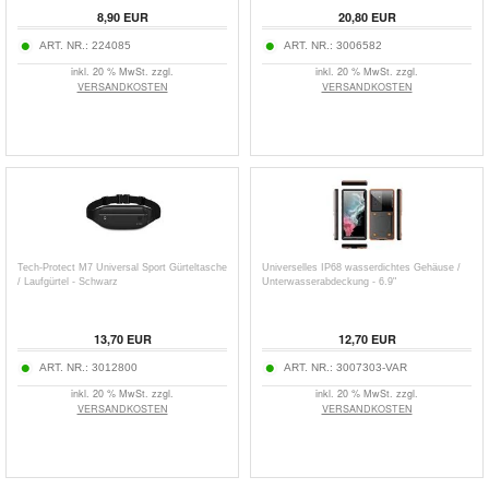
8,90
EUR
20,80
EUR
ART. NR.:
224085
ART. NR.:
3006582
inkl. 20 % MwSt. zzgl.
inkl. 20 % MwSt. zzgl.
VERSANDKOSTEN
VERSANDKOSTEN
Tech-Protect M7 Universal Sport Gürteltasche
Universelles IP68 wasserdichtes Gehäuse /
/ Laufgürtel - Schwarz
Unterwasserabdeckung - 6.9"
13,70
EUR
12,70
EUR
ART. NR.:
3012800
ART. NR.:
3007303-VAR
inkl. 20 % MwSt. zzgl.
inkl. 20 % MwSt. zzgl.
VERSANDKOSTEN
VERSANDKOSTEN