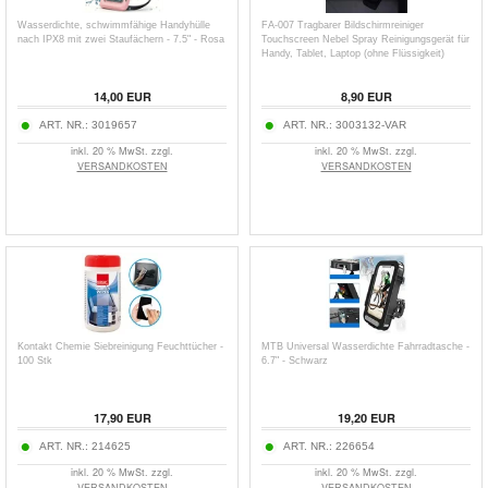
Wasserdichte, schwimmfähige Handyhülle
FA-007 Tragbarer Bildschirmreiniger
nach IPX8 mit zwei Staufächern - 7.5" - Rosa
Touchscreen Nebel Spray Reinigungsgerät für
Handy, Tablet, Laptop (ohne Flüssigkeit)
14,00
EUR
8,90
EUR
ART. NR.:
3019657
ART. NR.:
3003132-VAR
inkl. 20 % MwSt. zzgl.
inkl. 20 % MwSt. zzgl.
VERSANDKOSTEN
VERSANDKOSTEN
Kontakt Chemie Siebreinigung Feuchttücher -
MTB Universal Wasserdichte Fahrradtasche -
100 Stk
6.7" - Schwarz
17,90
EUR
19,20
EUR
ART. NR.:
214625
ART. NR.:
226654
inkl. 20 % MwSt. zzgl.
inkl. 20 % MwSt. zzgl.
VERSANDKOSTEN
VERSANDKOSTEN