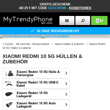
GRATIS-GESCHENK
AB 25 € MIT CODE
GESCHENK
-
KONDITIONEN
0
30 TAGE RÜCKGABERECHT
«
Zurück
- Sie sind hier:
Handyzubehör
Xiaomi Hüllen & Zubehör
Xiaomi Redmi
10 5G Hüllen & Zubehör
XIAOMI REDMI 10 5G HÜLLEN &
ZUBEHÖR
Xiaomi Redmi 10 5G Hülle &
Panzerglas
Xiaomi Redmi 10 5G USB-C
Kabel
Xiaomi Redmi 10 5G
Ladegerät
Xiaomi Redmi 10 5G Auto
Ladegerät