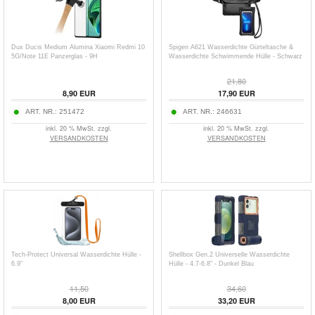
Dux Ducis Medium Alumina Xiaomi Redmi 10
Spigen A621 Wasserdichte Gürteltasche &
5G/Note 11E Panzerglas - 9H
Wasserdichte Schwimmende Hülle - Schwarz
21,80
8,90
EUR
17,90
EUR
ART. NR.:
251472
ART. NR.:
246631
inkl. 20 % MwSt. zzgl.
inkl. 20 % MwSt. zzgl.
VERSANDKOSTEN
VERSANDKOSTEN
Tech-Protect Universal Wasserdichte Hülle -
Shellbox Gen.2 Universelle Wasserdichte
6.9"
Hülle - 4.7-6.8" - Dunkel Blau
11,50
34,60
8,00
EUR
33,20
EUR