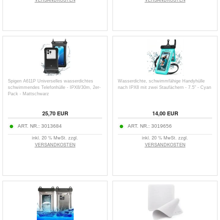
Spigen A611P Universelles wasserdichtes
Wasserdichte, schwimmfähige Handyhülle
schwimmendes Telefonhülle - IPX8/30m, 2er-
nach IPX8 mit zwei Staufächern - 7.5" - Cyan
Pack - Mattschwarz
25,70
EUR
14,00
EUR
ART. NR.:
3013684
ART. NR.:
3019656
inkl. 20 % MwSt. zzgl.
inkl. 20 % MwSt. zzgl.
VERSANDKOSTEN
VERSANDKOSTEN