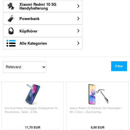
Xiaomi Redmi 10 5G
Handyhalterung
Powerbank
Köpfhörer
Alle Kategorien
Filter
Prio Dual Nano Flüssigglas Displayshutz für
Xiaomi Redmi 10 5G/Note 11E Panzerglas -
Smartphone, Tablet - 2 Stk.
9H, 0.3mm - Durchsichtig
11,70
EUR
8,90
EUR