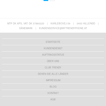
MTP DK APS, VAT: DK 37860220
|
KARLEBOVEJ 59
|
3400 HILLERØD
|
DÄNEMARK
|
KUNDENSERVICE@MYTRENDYPHONE.AT
STARTSEITE
KUNDENDIENST
AUFTRAGSSTATUS
ÜBER UNS
CLUB TRENDY
SEHEN SIE ALLE LÄNDER
IMPRESSUM
BLOG
KONTAKT
AGB