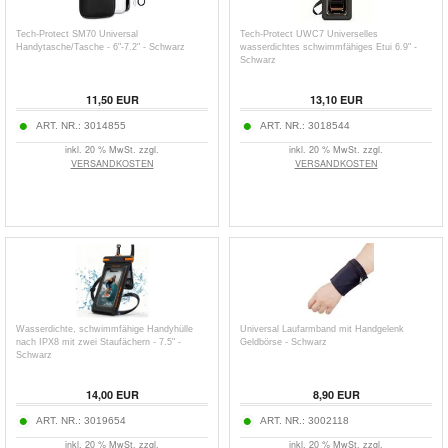
Tech-Protect SM70 Universal
Tech-Protect UWC7 Universelles
Handytasche/Tasche - 6"-7.2" - Schwarz
wasserdichtes schwimmfähiges Etui 6.9" -
Schwarz
11,50
EUR
13,10
EUR
ART. NR.:
3014855
ART. NR.:
3018544
inkl. 20 % MwSt. zzgl.
inkl. 20 % MwSt. zzgl.
VERSANDKOSTEN
VERSANDKOSTEN
Wasserdichte, schwimmfähige Handyhülle
Universal Laufarmband mit Handgelenk
nach IPX8 mit zwei Staufächern - 7.5" -
Geldbörse - Schwarz
Schwarz
14,00
EUR
8,90
EUR
ART. NR.:
3019654
ART. NR.:
3002118
inkl. 20 % MwSt. zzgl.
inkl. 20 % MwSt. zzgl.