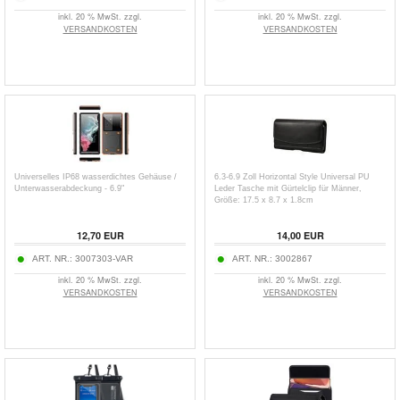
inkl. 20 % MwSt. zzgl.
inkl. 20 % MwSt. zzgl.
VERSANDKOSTEN
VERSANDKOSTEN
Universelles IP68 wasserdichtes Gehäuse /
6.3-6.9 Zoll Horizontal Style Universal PU
Unterwasserabdeckung - 6.9"
Leder Tasche mit Gürtelclip für Männer,
Größe: 17.5 x 8.7 x 1.8cm
12,70
EUR
14,00
EUR
ART. NR.:
3007303-VAR
ART. NR.:
3002867
inkl. 20 % MwSt. zzgl.
inkl. 20 % MwSt. zzgl.
VERSANDKOSTEN
VERSANDKOSTEN