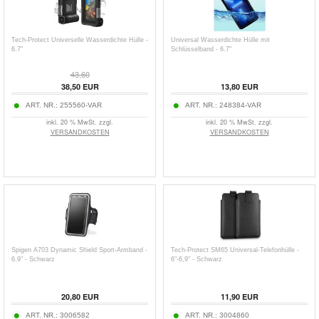
Tech-Protect Universelle Wasserdichte Hülle -
Universal Wasserdichte Hülle mit
6.7"
Schlüsselband - 6.7"
43,60
38,50
EUR
13,80
EUR
ART. NR.:
255560-VAR
ART. NR.:
248384-VAR
inkl. 20 % MwSt. zzgl.
inkl. 20 % MwSt. zzgl.
VERSANDKOSTEN
VERSANDKOSTEN
Spigen A703 Dynamic Shield Sport-Armband -
Tech-Protect SM65 Universal-Telefonhülle -
6.9" - Schwarz
6"-6,9" - Schwarz
20,80
EUR
11,90
EUR
ART. NR.:
3006582
ART. NR.:
3004860