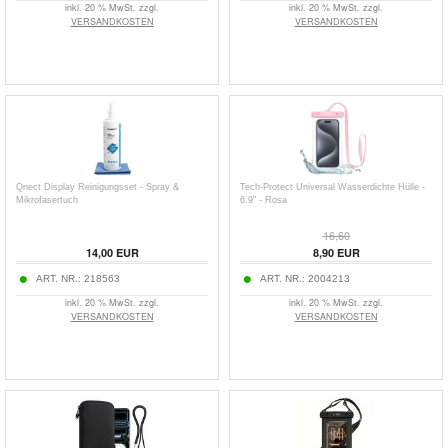
inkl. 20 % MwSt. zzgl.
inkl. 20 % MwSt. zzgl.
VERSANDKOSTEN
VERSANDKOSTEN
Qnect Display Reinigungsset - Spray &
Tech-Protect Universal Wasserdichte Hülle -
Mikrofasertuch
6.9" - Rosa
16,60
14,00
EUR
8,90
EUR
ART. NR.:
218563
ART. NR.:
2004213
inkl. 20 % MwSt. zzgl.
inkl. 20 % MwSt. zzgl.
VERSANDKOSTEN
VERSANDKOSTEN