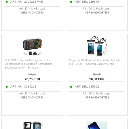
ART. NR.:
2004212-VAR
ART. NR.:
229349
inkl. 20 % MwSt. zzgl.
inkl. 20 % MwSt. zzgl.
VERSANDKOSTEN
VERSANDKOSTEN
TELESIN Universal-Tauchgehäuse für
Spigen A601 Universal Wasserdichte Hülle -
Smartphones mit Bluetooth-kompatiblen
6.8" - 2 Stk. - Schwarz / Durchsichtig
Bedienelementen - Schwarz
74,50
20,50
70,70
EUR
16,50
EUR
ART. NR.:
3014292
ART. NR.:
235192
inkl. 20 % MwSt. zzgl.
inkl. 20 % MwSt. zzgl.
VERSANDKOSTEN
VERSANDKOSTEN