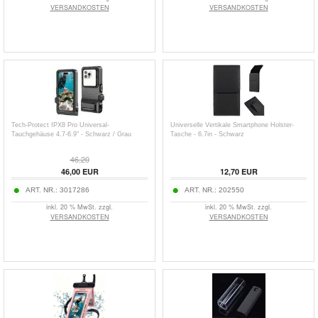
VERSANDKOSTEN
VERSANDKOSTEN
Tech-Protect IPX8 Pro Universal-
Universelle Vertikale Smartphone Holster-
Tauchgehäuse 4.7-6.9" - Schwarz / Grau
Tasche - 6.7in - Schwarz
46,20
46,00
EUR
12,70
EUR
ART. NR.:
3017286
ART. NR.:
202550
inkl. 20 % MwSt. zzgl.
inkl. 20 % MwSt. zzgl.
VERSANDKOSTEN
VERSANDKOSTEN