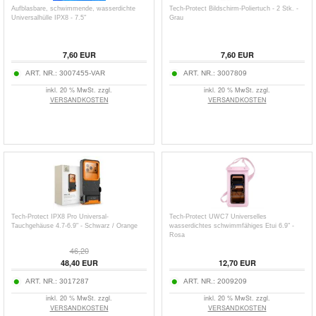
Aufblasbare, schwimmende, wasserdichte
Tech-Protect Bildschirm-Poliertuch - 2 Stk. -
Universalhülle IPX8 - 7.5"
Grau
7,60
EUR
7,60
EUR
ART. NR.:
3007455-VAR
ART. NR.:
3007809
inkl. 20 % MwSt. zzgl.
inkl. 20 % MwSt. zzgl.
VERSANDKOSTEN
VERSANDKOSTEN
Tech-Protect IPX8 Pro Universal-
Tech-Protect UWC7 Universelles
Tauchgehäuse 4.7-6.9" - Schwarz / Orange
wasserdichtes schwimmfähiges Etui 6.9" -
Rosa
46,20
48,40
EUR
12,70
EUR
ART. NR.:
3017287
ART. NR.:
2009209
inkl. 20 % MwSt. zzgl.
inkl. 20 % MwSt. zzgl.
VERSANDKOSTEN
VERSANDKOSTEN