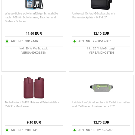
Wasserdichte schwimmfähige Schutzhülle
Universal Oxford Gürteltasche mit
nach IP68 für Schwimmen, Tauchen und
Kartensteckplatz - 6.9"-7.2"
Surfen - Schwarz
11,50
EUR
12,10
EUR
ART. NR.:
3019446
ART. NR.:
226051-VAR
inkl. 20 % MwSt. zzgl.
inkl. 20 % MwSt. zzgl.
VERSANDKOSTEN
VERSANDKOSTEN
Tech-Protect SM65 Universal-Telefonhülle -
Leichte Laufgürteltasche mit Reflektorstreifen
6"-6.9" - Maulbeere
und Reißverschlusstaschen - 7.2"
9,10
EUR
12,70
EUR
ART. NR.:
2008141
ART. NR.:
3012152-VAR