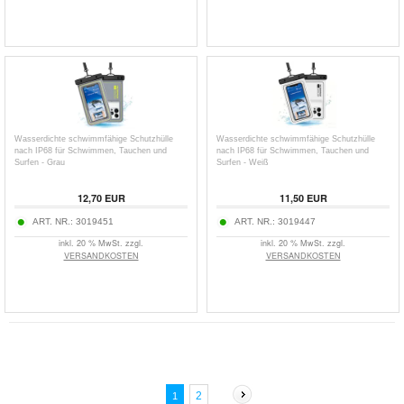
Wasserdichte schwimmfähige Schutzhülle
Wasserdichte schwimmfähige Schutzhülle
nach IP68 für Schwimmen, Tauchen und
nach IP68 für Schwimmen, Tauchen und
Surfen - Grau
Surfen - Weiß
12,70
EUR
11,50
EUR
ART. NR.:
3019451
ART. NR.:
3019447
inkl. 20 % MwSt. zzgl.
inkl. 20 % MwSt. zzgl.
VERSANDKOSTEN
VERSANDKOSTEN
2
1